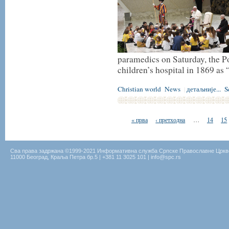
paramedics on Saturday, the Po
children’s hospital in 1869 as “
Christian world
News
детаљније...
S
|
« прва
‹ претходна
…
14
15
Сва права задржана ©1999-2021 Информативна служба Српске Православне Цркв
11000 Београд, Краља Петра бр.5 | +381 11 3025 101 | info@spc.rs