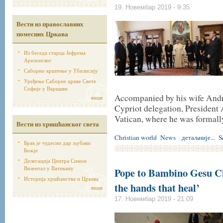
19. Новембар 2019 - 9:35
Вести из православних
помесних Цркава
Из беседа старца Јефрема
Аризонског
Саборно крштење у Тбилисију
Уређење Саборне цркве Свете
Софије у Варшави
Accompanied by his wife Andr
више
Cypriot delegation, President 
Vatican, where he was formal
Вести из хришћанског света
Christian world
News
детаљније...
S
|
Брак је чудесни дар љубави
Божје
Делегација Центра Симон
Визентал у Ватикану
Pope to Bambino Gesu Chi
Историја хршћанства и Цркава
the hands that heal’
више
17. Новембар 2019 - 21:09