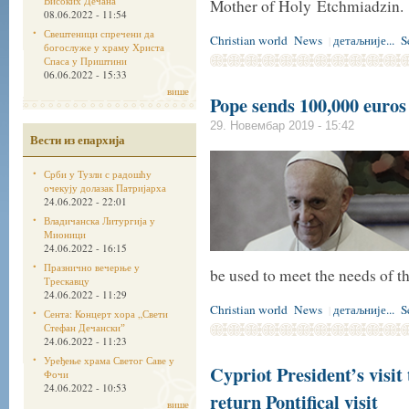
Високих Дечана
Mother of Holy Etchmiadzin.
08.06.2022 - 11:54
Свештеници спречени да
Christian world
News
детаљније...
S
|
богослуже у храму Христа
Спаса у Приштини
06.06.2022 - 15:33
више
Pope sends 100,000 euros
29. Новембар 2019 - 15:42
Вести из епархија
Срби у Тузли с радошћу
очекују долазак Патријарха
24.06.2022 - 22:01
Владичанска Литургија у
Мионици
24.06.2022 - 16:15
Празнично вечерње у
be used to meet the needs of t
Трескавцу
24.06.2022 - 11:29
Christian world
News
детаљније...
S
|
Сента: Концерт хора „Свети
Стефан Дечанскиˮ
24.06.2022 - 11:23
Уређење храма Светог Саве у
Cypriot President’s visit 
Фочи
24.06.2022 - 10:53
return Pontifical visit
више