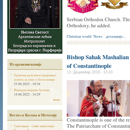
Serbian Orthodox Church. This
Orthodoxy, he added.
Christian world
News
детаљније...
|
Bishop Sahak Mashalian
Из архиепископије
of Constantinople
13. Децембар 2019 - 13:43
Одлични резултати пријемног
испита за упис у богословије
23.06.2022 - 10:34
Имендан владике Јустина
14.06.2022 - 14:29
више
Вести са Косова и Метохије
Constantinople is one of the 
The Patriarchate of Constanti
Спасовдан - слава манастира