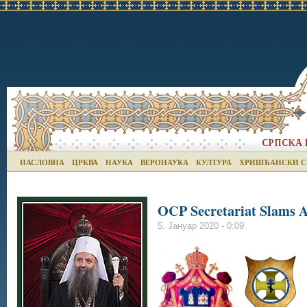
НАСЛОВНА
ЦРКВА
НАУКА
ВЕРОНАУКА
КУЛТУРА
ХРИШЋАНСКИ С
OCP Secretariat Slams 
5. Јануар 2020 - 0:09