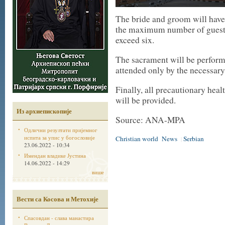
The bride and groom will have 
the maximum number of guests 
exceed six.
The sacrament will be performe
attended only by the necessary 
Finally, all precautionary hea
will be provided.
Из архиепископије
Source: ANA-MPA
Одлични резултати пријемног
испита за упис у богословије
Christian world
News
Serbian
|
23.06.2022 - 10:34
Имендан владике Јустина
14.06.2022 - 14:29
више
Вести са Косова и Метохије
Спасовдан - слава манастира