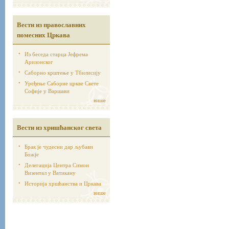
Вести из православних
помесних Цркава
Из беседа старца Јефрема
Аризонског
Саборно крштење у Тбилисију
Уређење Саборне цркве Свете
Софије у Варшави
више
Вести из хришћанског света
Брак је чудесни дар љубави
Божје
Делегација Центра Симон
Визентал у Ватикану
Историја хршћанства и Цркава
више