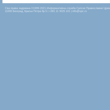
Сва права задржана ©1999-2021 Информативна служба Српске Православне Цркв
11000 Београд, Краља Петра бр.5 | +381 11 3025 101 | info@spc.rs