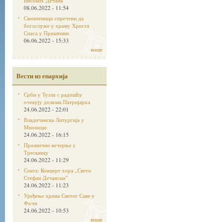
Високих Дечана
08.06.2022 - 11:54
Свештеници спречени да
богослуже у храму Христа
Спаса у Приштини
06.06.2022 - 15:33
више
Вести из епархија
Срби у Тузли с радошћу
очекују долазак Патријарха
24.06.2022 - 22:01
Владичанска Литургија у
Мионици
24.06.2022 - 16:15
Празнично вечерње у
Трескавцу
24.06.2022 - 11:29
Сента: Концерт хора „Свети
Стефан Дечанскиˮ
24.06.2022 - 11:23
Уређење храма Светог Саве у
Фочи
24.06.2022 - 10:53
више