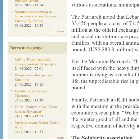
Високих Дечана
various associations, municipali
08.06.2022 - 11:54
Свештеници спречени да
The Patriarch noted that Leba
богослуже у храму Христа
Спаса у Приштини
33,456 people at a cost of 71.
06.06.2022 - 15:33
million at the official exchange
више
and social institutions are pr
families, with an overall annu
Вести из епархија
pounds (US$ 283.8 million) wi
Срби у Тузли с радошћу
For the Maronite Patriarch, “T
очекују долазак Патријарха
itself faced with the heavy du
24.06.2022 - 22:01
number is rising as a result of 
Владичанска Литургија у
Мионици
life, the unpredictable rise in
24.06.2022 - 16:15
pound.”
Празнично вечерње у
Трескавцу
Finally, Patriarch al-Rahi not
24.06.2022 - 11:29
with the meeting at the presid
Сента: Концерт хора „Свети
Стефан Дечанскиˮ
economic rescue plan. “We hop
24.06.2022 - 11:23
the greater good of all and the
Уређење храма Светог Саве у
respective domain of activity a
Фочи
24.06.2022 - 10:53
The Solidarity association
више