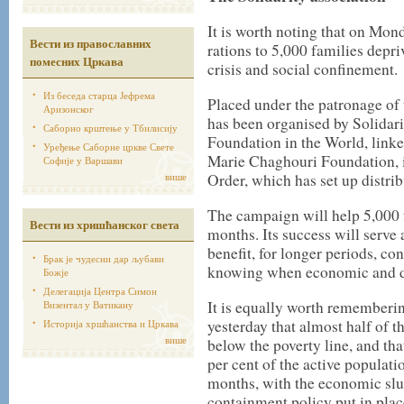
It is worth noting that on Mo
Вести из православних
rations to 5,000 families depr
помесних Цркава
crisis and social confinement.
Из беседа старца Јефрема
Placed under the patronage of
Аризонског
has been organised by Solidar
Саборно крштење у Тбилисију
Foundation in the World, linke
Уређење Саборне цркве Свете
Marie Chaghouri Foundation, i
Софије у Варшави
више
Order, which has set up distrib
The campaign will help 5,000 f
Вести из хришћанског света
months. Its success will serve 
benefit, for longer periods, co
Брак је чудесни дар љубави
knowing when economic and dai
Божје
Делегација Центра Симон
It is equally worth rememberi
Визентал у Ватикану
yesterday that almost half of 
Историја хршћанства и Цркава
више
below the poverty line, and th
per cent of the active populati
months, with the economic slu
containment policy put in pla