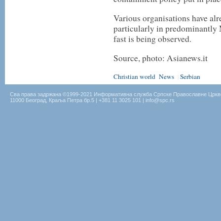
Various organisations have alre
particularly in predominantl
fast is being observed.
Source, photo: Asianews.it
Christian world
News
Serbian
|
Сва права задржана ©1999-2021 Информативна служба Српске Православне Цркв
11000 Београд, Краља Петра бр.5 | +381 11 3025 101 | info@spc.rs