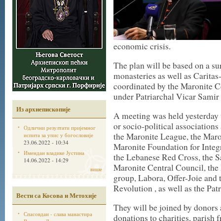
economic crisis.
The plan will be based on a su
monasteries as well as Caritas-
coordinated by the Maronite 
under Patriarchal Vicar Sami
Из архиепископије
A meeting was held yesterday t
or socio-political associations 
Одлични резултати пријемног
the Maronite League, the Maro
испита за упис у богословије
23.06.2022 - 10:34
Maronite Foundation for Integ
Имендан владике Јустина
the Lebanese Red Cross, the S
14.06.2022 - 14:29
Maronite Central Council, the 
више
group, Labora, Offer-Joie and 
Revolution , as well as the Pa
Вести са Косова и Метохије
They will be joined by donors
Спасовдан - слава манастира
donations to charities, parish 