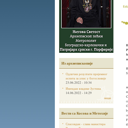
Из архиепископије
Одлични резултати пријемног
испита за упис у богословије
23.06.2022 - 10:34
Имендан владике Јустина
14.06.2022 - 14:29
више
Вести са Косова и Метохије
Спасовдан - слава манастира