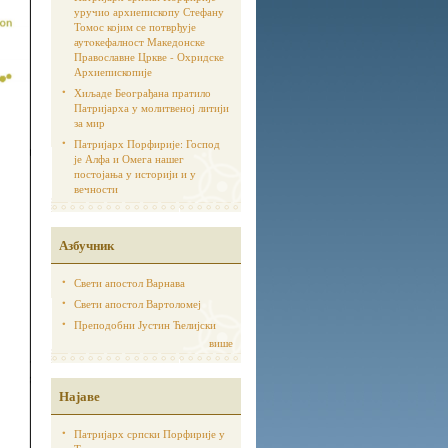
уручио архиепископу Стефану
Томос којим се потврђује
аутoкефалност Македонске
Православне Цркве - Охридске
Архиепископије
Хиљаде Београђана пратило
Патријарха у молитвеној литији
за мир
Патријарх Порфирије: Господ
је Алфа и Омега нашег
постојања у историји и у
вечности
Азбучник
Свети апостол Варнава
Свети апостол Вартоломеј
Преподобни Јустин Ћелијски
више
Најаве
Патријарх српски Порфирије у