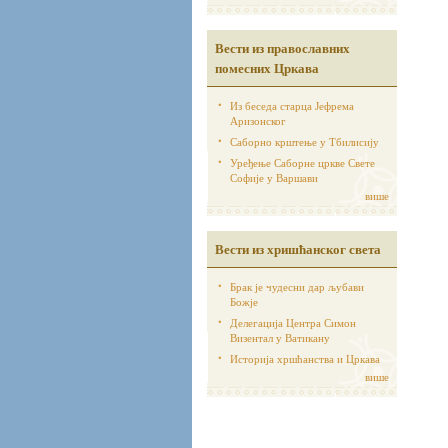
Вести из православних
помесних Цркава
Из беседа старца Јефрема
Аризонског
Саборно крштење у Тбилисију
Уређење Саборне цркве Свете
Софије у Варшави
више
Вести из хришћанског света
Брак је чудесни дар љубави
Божје
Делегација Центра Симон
Визентал у Ватикану
Историја хршћанства и Цркава
више