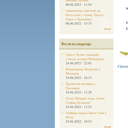
Високих Дечана
08.06.2022 - 11:54
Свештеници спречени да
богослуже у храму Христа
Спаса у Приштини
06.06.2022 - 15:33
више
Вести из епархија
Срби у Тузли с радошћу
очекују долазак Патријарха
24.06.2022 - 22:01
Christ
Владичанска Литургија у
Мионици
24.06.2022 - 16:15
Празнично вечерње у
Трескавцу
24.06.2022 - 11:29
Сента: Концерт хора „Свети
Стефан Дечанскиˮ
24.06.2022 - 11:23
Уређење храма Светог Саве у
Фочи
24.06.2022 - 10:53
више