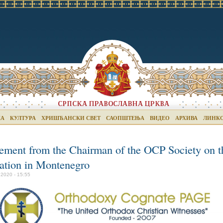
КА
КУЛТУРА
ХРИШЋАНСКИ СВЕТ
САОПШТЕЊА
ВИДЕО
АРХИВА
ЛИНК
tement from the Chairman of the OCP Society on t
uation in Montenegro
 2020 - 15:55