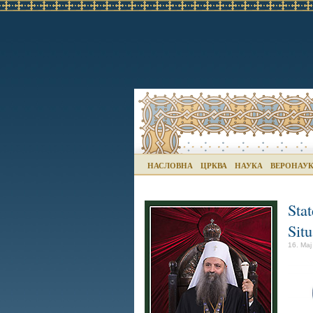
НАСЛОВНА
ЦРКВА
НАУКА
ВЕРОНАУ
Sta
Sit
16. Мај