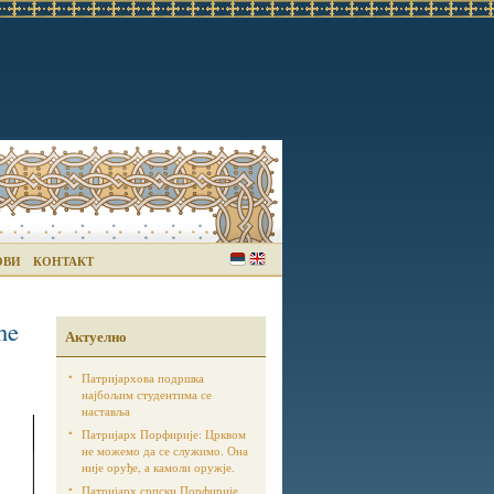
ОВИ
КОНТАКТ
he
Актуелно
Патријархова подршка
најбољим студентима се
наставља
Патријарх Порфирије: Црквом
не можемо да се служимо. Она
није оруђе, а камоли оружје.
Патријарх српски Порфирије