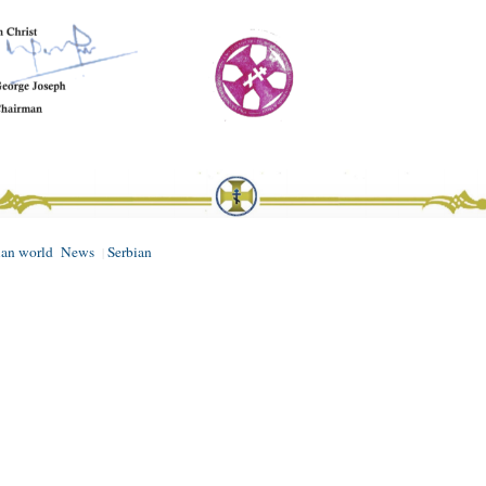
ian world
News
Serbian
|