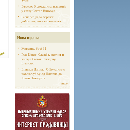
Тузли
Ваљево: Видовданска академија
у славу Светог Николаја
Распоред рада Верског
добротворног старатељства
Нова издања
Живопис, број 11
Глас Цркве: Служба, акатист и
житије Светог Некатрија
Егинског
Епископ Данило: О Божанском
човекољубљу од Платона до
Јована Златоуста
више