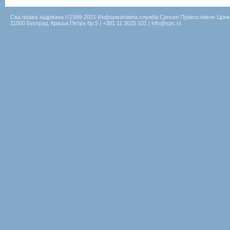
Сва права задржана ©1999-2021 Информативна служба Српске Православне Цркв
11000 Београд, Краља Петра бр.5 | +381 11 3025 101 | info@spc.rs