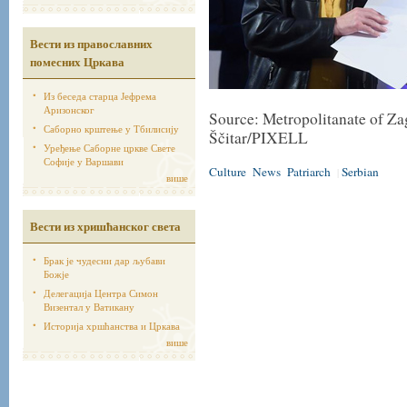
Вести из православних
помесних Цркава
Из беседа старца Јефрема
Аризонског
Source: Metropolitanate of Za
Саборно крштење у Тбилисију
Ščitar/PIXELL
Уређење Саборне цркве Свете
Софије у Варшави
Culture
News
Patriarch
Serbian
|
више
Вести из хришћанског света
Брак је чудесни дар љубави
Божје
Делегација Центра Симон
Визентал у Ватикану
Историја хршћанства и Цркава
више