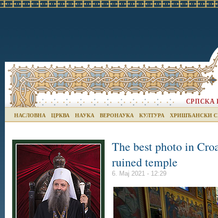
НАСЛОВНА
ЦРКВА
НАУКА
ВЕРОНАУКА
КУЛТУРА
ХРИШЋАНСКИ С
The best photo in Croa
ruined temple
6. Мај 2021 - 12:29