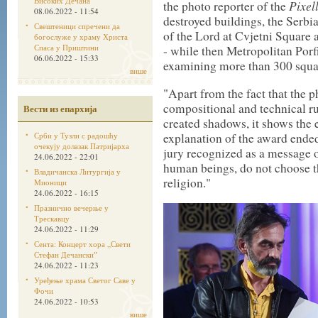
Високих Дечана
Pixel
the photo reporter of the
08.06.2022 - 11:54
destroyed buildings, the Serb
Свештеници спречени да
of the Lord at Cvjetni Square
богослуже у храму Христа
Спаса у Приштини
- while then Metropolitan Porf
06.06.2022 - 15:33
examining more than 300 squa
више
"Apart from the fact that the 
compositional and technical ru
Вести из епархија
created shadows, it shows the
Срби у Тузли с радошћу
explanation of the award ended
очекују долазак Патријарха
jury recognized as a message o
24.06.2022 - 22:01
human beings, do not choose the
Владичанска Литургија у
religion."
Мионици
24.06.2022 - 16:15
Празнично вечерње у
Трескавцу
24.06.2022 - 11:29
Сента: Концерт хора „Свети
Стефан Дечанскиˮ
24.06.2022 - 11:23
Уређење храма Светог Саве у
Фочи
24.06.2022 - 10:53
више