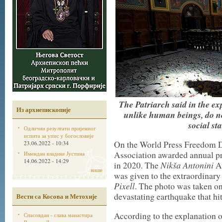
The Patriarch said in the ex
Из архиепископије
unlike human beings, do not
social st
Одлични резултати пријемног
испита за упис у богословије
On the World Press Freedom Da
23.06.2022 - 10:34
Association awarded annual pri
Имендан владике Јустина
14.06.2022 - 14:29
Nikša Antonini
in 2020.
The
Aw
више
was given to the extraordinary
Pixell
.
The photo was taken on 
devastating earthquake that hit
Вести са Косова и Метохије
According to the explanation o
Спасовдан - слава манастира