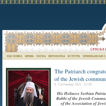
НАСЛОВНА
ЦРКВА
НАУКА
ВЕРОНАУКА
КУЛТУРА
ХРИШЋАНСКИ С
The Patriarch congrat
of the Jewish communi
8. Септембар 2021 - 12:28
His Holiness Serbian Patriar
Rabbi of the Jewish Communi
of the Association of Jew