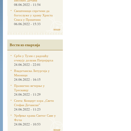
Високих Дечана
08.06.2022 - 11:54
Свештеници спречени да
богослуже у храму Христа
Спаса у Приштини
06.06.2022 - 15:33
више
Вести из епархија
Срби у Тузли с радошћу
очекују долазак Патријарха
24.06.2022 - 22:01
Владичанска Литургија у
Мионици
24.06.2022 - 16:15
Празнично вечерње у
Трескавцу
24.06.2022 - 11:29
Сента: Концерт хора „Свети
Стефан Дечанскиˮ
24.06.2022 - 11:23
Уређење храма Светог Саве у
Фочи
24.06.2022 - 10:53
више