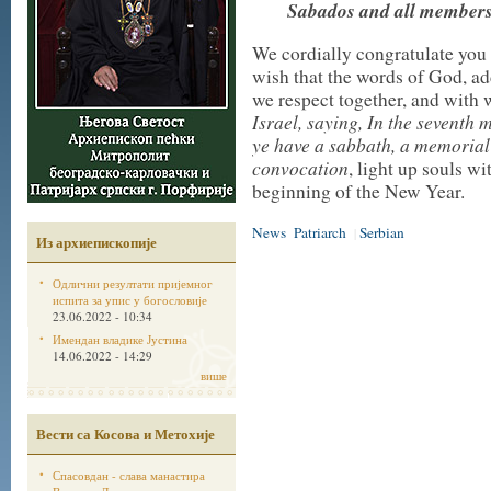
Sabados and all members
We cordially congratulate you
wish that the words of God, a
we respect together, and with 
Israel, saying, In the seventh m
ye have a sabbath, a memorial 
convocation
, light up souls w
beginning of the New Year.
News
Patriarch
Serbian
|
Из архиепископије
Одлични резултати пријемног
испита за упис у богословије
23.06.2022 - 10:34
Имендан владике Јустина
14.06.2022 - 14:29
више
Вести са Косова и Метохије
Спасовдан - слава манастира