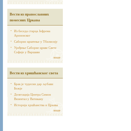
Вести из православних
помесних Цркава
Из беседа старца Јефрема
Аризонског
Саборно крштење у Тбилисију
Уређење Саборне цркве Свете
Софије у Варшави
више
Вести из хришћанског света
Брак је чудесни дар љубави
Божје
Делегација Центра Симон
Визентал у Ватикану
Историја хршћанства и Цркава
више