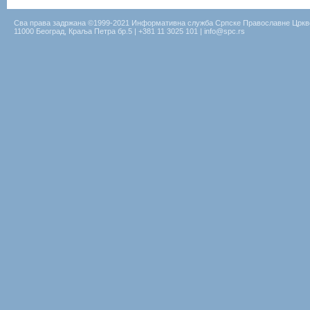
Сва права задржана ©1999-2021 Информативна служба Српске Православне Цркв
11000 Београд, Краља Петра бр.5 | +381 11 3025 101 | info@spc.rs