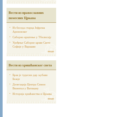
Вести из православних
помесних Цркава
Из беседа старца Јефрема
Аризонског
Саборно крштење у Тбилисију
Уређење Саборне цркве Свете
Софије у Варшави
више
Вести из хришћанског света
Брак је чудесни дар љубави
Божје
Делегација Центра Симон
Визентал у Ватикану
Историја хршћанства и Цркава
више