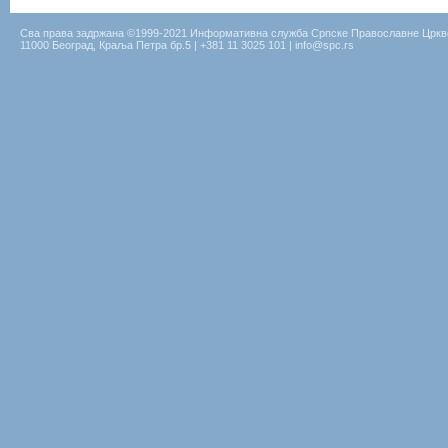
Сва права задржана ©1999-2021 Информативна служба Српске Православне Цркв
11000 Београд, Краља Петра бр.5 | +381 11 3025 101 | info@spc.rs