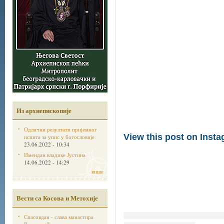
Из архиепископије
Одлични резултати пријемног
View this post on Inst
испита за упис у богословије
23.06.2022 - 10:34
Имендан владике Јустина
14.06.2022 - 14:29
више
Вести са Косова и Метохије
Спасовдан - слава манастира