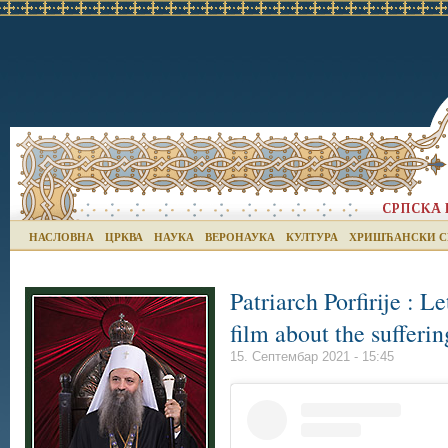
НАСЛОВНА
ЦРКВА
НАУКА
ВЕРОНАУКА
КУЛТУРА
ХРИШЋАНСКИ С
Patriarch Porfirije : Le
film about the sufferi
15. Септембар 2021 - 15:45