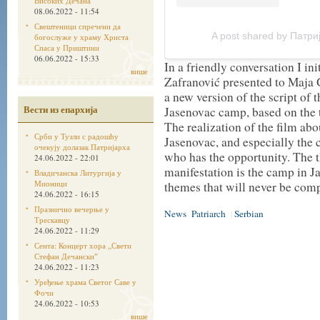
Високих Дечана
08.06.2022 - 11:54
Свештеници спречени да
A post shared by Патриј
богослуже у храму Христа
Спаса у Приштини
06.06.2022 - 15:33
In a friendly conversation I ini
више
Zafranović presented to Maja 
a new version of the script of t
Вести из епархија
Jasenovac camp, based on the 
The realization of the film abo
Срби у Тузли с радошћу
Jasenovac, and especially the 
очекују долазак Патријарха
who has the opportunity. The 
24.06.2022 - 22:01
manifestation is the camp in Ja
Владичанска Литургија у
Мионици
themes that will never be comp
24.06.2022 - 16:15
Празнично вечерње у
News
Patriarch
Serbian
|
Трескавцу
24.06.2022 - 11:29
Сента: Концерт хора „Свети
Стефан Дечанскиˮ
24.06.2022 - 11:23
Уређење храма Светог Саве у
Фочи
24.06.2022 - 10:53
више