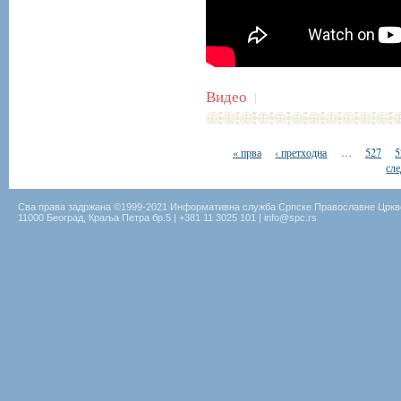
Видео
|
« прва
‹ претходна
…
527
5
сле
Сва права задржана ©1999-2021 Информативна служба Српске Православне Цркв
11000 Београд, Краља Петра бр.5 | +381 11 3025 101 | info@spc.rs