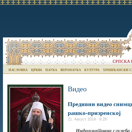
НАСЛОВНА
ЦРКВА
НАУКА
ВЕРОНАУКА
КУЛТУРА
ХРИШЋАНСКИ С
Видео
Предивни видео снимц
рашко-призренској
21. Август 2014 - 9:28
Информативна служба Е