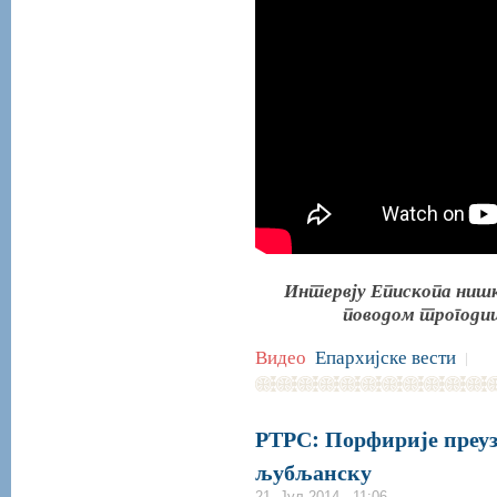
Интервју Епископа нишк
поводом трогодиш
Видео
Епархијске вести
|
РТРС: Порфирије преуз
љубљанску
21. Јул 2014 - 11:06