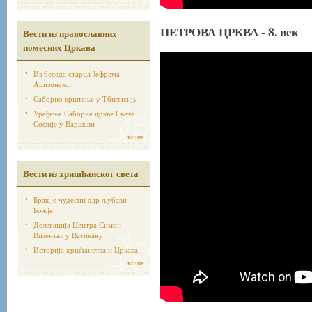
ПЕТРОВА ЦРКВА - 8. век
Вести из православних
помесних Цркава
Из беседа старца Јефрема
Аризонског
Саборно крштење у Тбилисију
Уређење Саборне цркве Свете
Софије у Варшави
више
Вести из хришћанског света
Брак је чудесни дар љубави
Божје
Делегација Центра Симон
Визентал у Ватикану
Историја хршћанства и Цркава
више