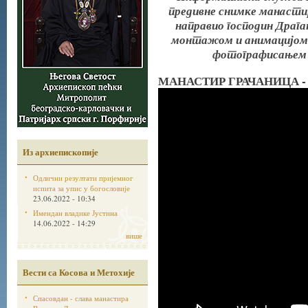
предивне снимке манaстир
направио господин Драга
монтажом и анимацијом 
фотографисањем п
МАНАСТИР ГРАЧАНИЦА - 1
Из архиепископије
Одлични резултати пријемног
испита за упис у богословије
23.06.2022 - 10:34
Имендан владике Јустина
14.06.2022 - 14:29
више
Вести са Косова и Метохије
Спасовдан - слава манастира