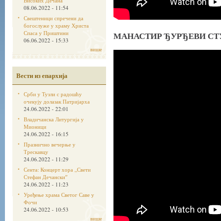
Високих Дечана
08.06.2022 - 11:54
Свештеници спречени да
богослуже у храму Христа
Спаса у Приштини
МАНАСТИР ЂУРЂЕВИ СТУП
06.06.2022 - 15:33
више
Вести из епархија
Срби у Тузли с радошћу
очекују долазак Патријарха
24.06.2022 - 22:01
Владичанска Литургија у
Мионици
24.06.2022 - 16:15
Празнично вечерње у
Трескавцу
24.06.2022 - 11:29
Сента: Концерт хора „Свети
Стефан Дечанскиˮ
24.06.2022 - 11:23
Уређење храма Светог Саве у
Фочи
24.06.2022 - 10:53
више