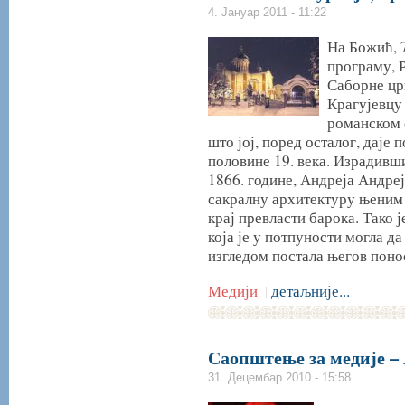
4. Јануар 2011 - 11:22
На Божић, 7
програму, 
Саборне цр
Крагујевцу 
романском с
што јој, поред осталог, даје
половине 19. века. Израдивш
1866. године, Андреја Андреј
сакралну архитектуру њеним 
крај превласти барока. Тако 
која је у потпуности могла да
изгледом постала његов поно
Медији
детаљније...
|
Саопштење за медије –
31. Децембар 2010 - 15:58