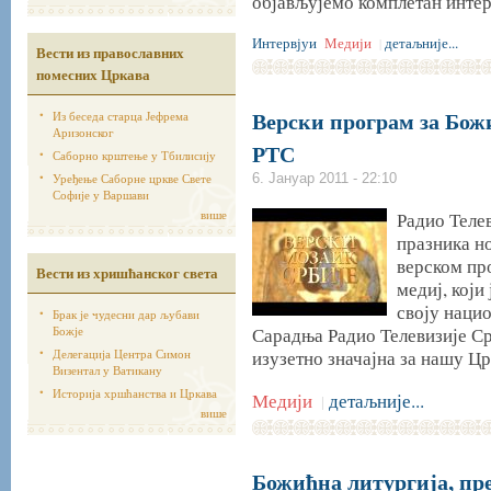
објављујемо комплетан интер
Интервјуи
Медији
детаљније...
|
Вести из православних
помесних Цркава
Верски програм за Божи
Из беседа старца Јефрема
Аризонског
РТС
Саборно крштење у Тбилисију
Уређење Саборне цркве Свете
6. Јануар 2011 - 22:10
Софије у Варшави
више
Радио Теле
празника но
верском пр
Вести из хришћанског света
медиј, који
своју нацио
Брак је чудесни дар љубави
Божје
Сарадња Радио Телевизије Ср
Делегација Центра Симон
изузетно значајна за нашу Цр
Визентал у Ватикану
Историја хршћанства и Цркава
Медији
детаљније...
|
више
Божићна литургија, пр