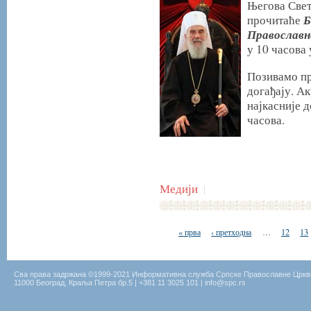
Његова Свет
Б
прочитаће
Православн
у 10 часова
Позивамо пр
догађају. А
најкасније д
часова.
Медији
|
« прва
‹ претходна
…
12
13
Сва права задржана ©1999-2021 Информативна служба Српске Православне Цркв
11000 Београд, Краља Петра бр.5 | +381 11 3025 101 | info@spc.rs