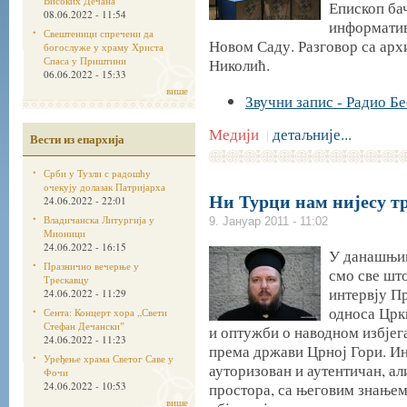
Високих Дечана
Епископ бач
08.06.2022 - 11:54
информатив
Свештеници спречени да
Новом Саду. Разговор са арх
богослуже у храму Христа
Спаса у Приштини
Николић.
06.06.2022 - 15:33
више
Звучни запис - Радио Б
Медији
детаљније...
|
Вести из епархија
Срби у Тузли с радошћу
очекују долазак Патријарха
Ни Турци нам нијесу т
24.06.2022 - 22:01
Владичанска Литургија у
9. Јануар 2011 - 11:02
Мионици
24.06.2022 - 16:15
У данашњим
Празнично вечерње у
смо све што
Трескавцу
интервју П
24.06.2022 - 11:29
односа Црк
Сента: Концерт хора „Свети
Стефан Дечанскиˮ
и оптужби о наводном избјег
24.06.2022 - 11:23
према држави Црној Гори. Ин
Уређење храма Светог Саве у
ауторизован и аутентичан, ал
Фочи
24.06.2022 - 10:53
простора, са његовим знањем
више