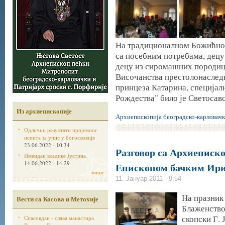
На традиционалном Божићном
са посебним потребама, децу
децу из сиромашних породиц
Височанства престолонаслед
принцеза Катарина, специјалн
Рождества" било је Светосавс
Из архиепископије
Архиепископија београдско-карловачк
Одлични резултати пријемног
испита за упис у богословије
23.06.2022 - 10:34
Разговор са Архиеписк
Имендан владике Јустина
14.06.2022 - 14:29
Епископом бачким Ири
више
11. Јануар 2011 - 9:54
На празник
Вести са Косова и Метохије
Блаженство
скопски Г.
Спасовдан - слава манастира