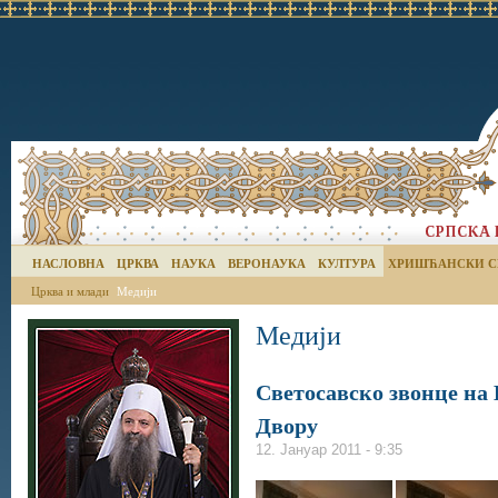
НАСЛОВНА
ЦРКВА
НАУКА
ВЕРОНАУКА
КУЛТУРА
ХРИШЋАНСКИ С
Црква и млади
Медији
Медији
Светосавско звонце на
Двору
12. Јануар 2011 - 9:35