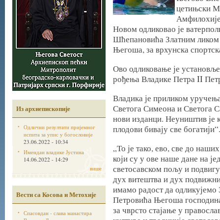
цетињски М
Амфилохије 
Новом одликовао је ватерпо
Шћепановића Златним ликом 
Његоша, за врхунска спортск
Ово одликовање је установљ
рођења Владике Петра II Пе
Владика је приликом уручења
Светога Симеона и Светога Са
Из архиепископије
нови изданци. Неуништив је к
Одлични резултати пријемног
плодови бивају све богатији“
испита за упис у богословије
23.06.2022 - 10:34
„То је тако, ево, све до наши
Имендан владике Јустина
који су у ове наше дане на ј
14.06.2022 - 14:29
светосавском пољу и подвигу,
више
дух витештва и дух подвижни
имамо радост да одликујемо 
Вести са Косова и Метохије
Петровића Његоша господина
за чврсто стајање у правосла
Спасовдан - слава манастира