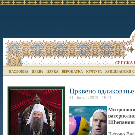
НАСЛОВНА
ЦРКВА
НАУКА
ВЕРОНАУКА
КУЛТУРА
ХРИШЋАНСКИ С
Црквено одликовање
31. Јануар 2013 - 15:21
Митрополи
ватерполи
Шћепанов
Његово Вис