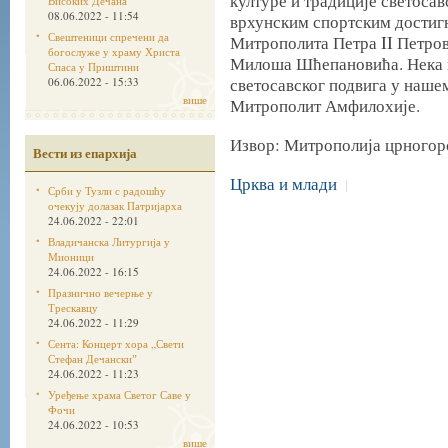
културе и традиције светосав
Високих Дечана
08.06.2022 - 11:54
врхунским спортским достиг
Свештеници спречени да
Митрополита Петра II Петро
богослуже у храму Христа
Милоша Шћепановића. Нека и
Спаса у Приштини
светосавског подвига у нашем
06.06.2022 - 15:33
више
Митрополит Амфилохије.
Извор: Митрополија црногор
Вести из епархија
Црква и млади
|
Срби у Тузли с радошћу
очекују долазак Патријарха
24.06.2022 - 22:01
Владичанска Литургија у
Мионици
24.06.2022 - 16:15
Празнично вечерње у
Трескавцу
24.06.2022 - 11:29
Сента: Концерт хора „Свети
Стефан Дечанскиˮ
24.06.2022 - 11:23
Уређење храма Светог Саве у
Фочи
24.06.2022 - 10:53
више