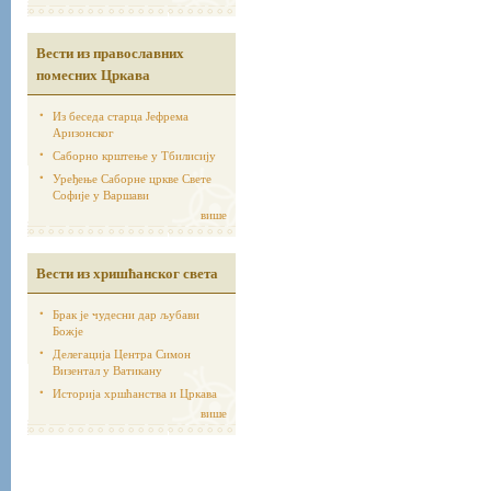
Вести из православних
помесних Цркава
Из беседа старца Јефрема
Аризонског
Саборно крштење у Тбилисију
Уређење Саборне цркве Свете
Софије у Варшави
више
Вести из хришћанског света
Брак је чудесни дар љубави
Божје
Делегација Центра Симон
Визентал у Ватикану
Историја хршћанства и Цркава
више