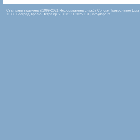
Сва права задржана ©1999-2021 Информативна служба Српске Православне Цркв
11000 Београд, Краља Петра бр.5 | +381 11 3025 101 | info@spc.rs