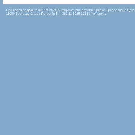
Сва права задржана ©1999-2021 Информативна служба Српске Православне Цркв
11000 Београд, Краља Петра бр.5 | +381 11 3025 101 | info@spc.rs