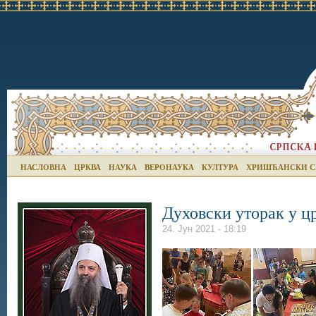
НАСЛОВНА
ЦРКВА
НАУКА
ВЕРОНАУКА
КУЛТУРА
ХРИШЋАНСКИ С
Духовски уторак у ц
24. Јун 2021 - 18:19