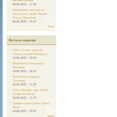
Високих Дечана
08.06.2022 - 11:54
Свештеници спречени да
богослуже у храму Христа
Спаса у Приштини
06.06.2022 - 15:33
више
Вести из епархија
Срби у Тузли с радошћу
очекују долазак Патријарха
24.06.2022 - 22:01
Владичанска Литургија у
Мионици
24.06.2022 - 16:15
Празнично вечерње у
Трескавцу
24.06.2022 - 11:29
Сента: Концерт хора „Свети
Стефан Дечанскиˮ
24.06.2022 - 11:23
Уређење храма Светог Саве у
Фочи
24.06.2022 - 10:53
више