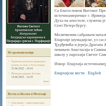
Са благословом Његовог Пре
источноамеричког г. Иринеја
Духа на апостоле, служена је
Сент Петерсбургу.
Молитвеним сабрањем началс
Епархије шумадијске, уз са
Ђурђевића и јереја Драгана 
певањем Анастасија и Савина
Из архиепископије
школу у парохији Светог Сав
Одлични резултати пријемног
Извор: Епархија источноаме
испита за упис у богословије
23.06.2022 - 10:34
Епархијске вести
English
|
Имендан владике Јустина
14.06.2022 - 14:29
више
Вести са Косова и Метохије
Спасовдан - слава манастира