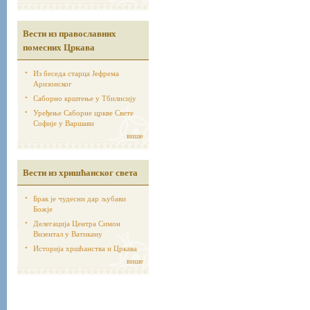
Вести из православних
помесних Цркава
Из беседа старца Јефрема
Аризонског
Саборно крштење у Тбилисију
Уређење Саборне цркве Свете
Софије у Варшави
више
Вести из хришћанског света
Брак је чудесни дар љубави
Божје
Делегација Центра Симон
Визентал у Ватикану
Историја хршћанства и Цркава
више