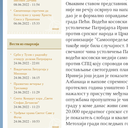
Високих Дечана
Оваквим ставом представник 
08.06.2022 - 11:54
није ни речју осврнуо на нап
Свештеници спречени да
дао је и формално оправдање 
богослуже у храму Христа
Спаса у Приштини
града Пећи. Водећи косовски
06.06.2022 - 15:33
устоличење Патријарха Ирин
више
против српског народа и Црк
организације "Самоопредеље
Вести из епархија
такође није била случајност.
свечаног чина устоличења Па
Срби у Тузли с радошћу
водећи косовски медији сам
очекују долазак Патријарха
против СПЦ коју спроводи ов
24.06.2022 - 22:01
постављање светогрдних плак
Владичанска Литургија у
Мионици
Иринеја још један је показа
24.06.2022 - 16:15
Албанаца и њихове спремност
Празнично вечерње у
протеклих година уништено 
Трескавцу
24.06.2022 - 11:29
нажалост у присуству међуна
Сента: Концерт хора „Свети
оптужбама пропуштена је чи
Стефан Дечанскиˮ
граду у коме данас живи сам
24.06.2022 - 11:23
20.000 предратног српског с
Уређење храма Светог Саве у
је показатељ слобода и квали
Фочи
24.06.2022 - 10:53
Метохији гради последњих г
више