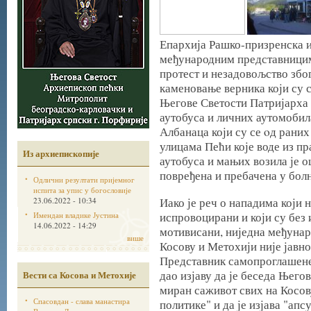
Епархија Рашко-призренска и
међународним представницим
протест и незадовољство збо
каменовање верника који су 
Његове Светости Патријарха 
аутобуса и личних аутомобил
Албанаца који су се oд рани
улицама Пећи које воде из п
Из архиепископије
аутобуса и мањих возила је о
повређена и пребачена у бол
Одлични резултати пријемног
испита за упис у богословије
Иако је реч о нападима који 
23.06.2022 - 10:34
испровоцирани и који су без
Имендан владике Јустина
14.06.2022 - 14:29
мотивисани, ниједна међунар
више
Косову и Метохији није јавн
Представник самопроглашене
дао изјаву да је беседа Његов
Вести са Косова и Метохије
миран саживот свих на Косов
Спасовдан - слава манастира
политике" и да је изјава "апс