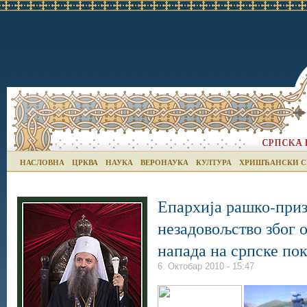
НАСЛОВНА
ЦРКВА
НАУКА
ВЕРОНАУКА
КУЛТУРА
ХРИШЋАНСКИ С
Епархија рашко-приз
незадовољство због 
напада на српске по
6. Октобар 2010 - 15:47