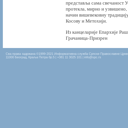
представља сама свечаност У
протекла, мирно и узвишено,
начин вишевековну традицију
Косову и Метохији.
Из канцеларије Епархије Раш
Грачаница-Призрен
Сва права задржана ©1999-2021 Информативна служба Српске Православне Цркв
11000 Београд, Краља Петра бр.5 | +381 11 3025 101 | info@spc.rs