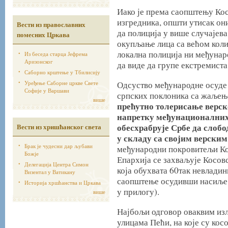
Иако је према саопштењу Ко
изгредника, општи утисак он
Вести из православних
да полиција у више случајева
помесних Цркава
окупљање лица са већом кол
локална полиција ни међунар
Из беседа старца Јефрема
Аризонског
да виде да групе екстремиста
Саборно крштење у Тбилисију
Уређење Саборне цркве Свете
Одсуство међународне осуде 
Софије у Варшави
српских поклоника са жаљењ
више
прећутно толерисање верск
напретку међунационалних 
обесхрабрује Србе да слобо
Вести из хришћанског света
у складу са својим верски
Брак је чудесни дар љубави
међународни покровитељи Кос
Божје
Епархија се захваљује Косов
Делегација Центра Симон
која обухвата 60так невладини
Визентал у Ватикану
саопштење осудивши насиље
Историја хршћанства и Цркава
у прилогу).
више
Најбољи одговор оваквим изл
улицама Пећи, на које су кос