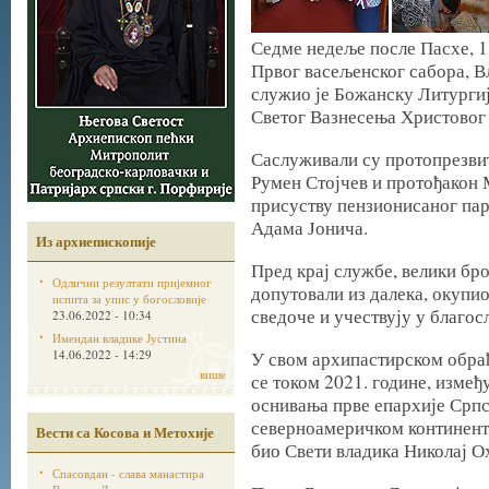
Седме недеље после Пасхе, 13
Првог васељенског сабора, В
служио је Божанску Литургиј
Светог Вазнесења Христовог 
Саслуживали су протопрезвит
Румен Стојчев и протођакон
присуству пензионисаног па
Адама Јонича.
Из архиепископије
Пред крај службе, велики бро
Одлични резултати пријемног
допутовали из далека, окупио
испита за упис у богословије
сведоче и учествују у благос
23.06.2022 - 10:34
Имендан владике Јустина
14.06.2022 - 14:29
У свом архипастирском обра
више
се током 2021. године, изме
оснивања прве епархије Срп
северноамеричком континенту,
Вести са Косова и Метохије
био Свети владика Николај О
Спасовдан - слава манастира