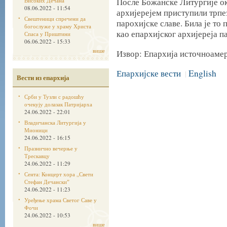
После Божанске Литургије ок
Високих Дечана
08.06.2022 - 11:54
архијерејем приступили трп
Свештеници спречени да
парохијске славе. Била је то
богослуже у храму Христа
као епархијског архијереја п
Спаса у Приштини
06.06.2022 - 15:33
више
Извор: Епархија источноаме
Епархијске вести
English
|
Вести из епархија
Срби у Тузли с радошћу
очекују долазак Патријарха
24.06.2022 - 22:01
Владичанска Литургија у
Мионици
24.06.2022 - 16:15
Празнично вечерње у
Трескавцу
24.06.2022 - 11:29
Сента: Концерт хора „Свети
Стефан Дечанскиˮ
24.06.2022 - 11:23
Уређење храма Светог Саве у
Фочи
24.06.2022 - 10:53
више