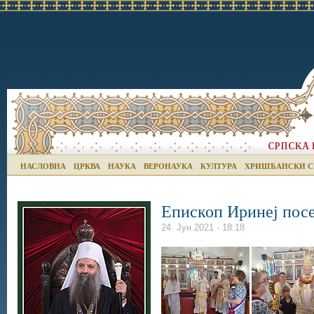
НАСЛОВНА
ЦРКВА
НАУКА
ВЕРОНАУКА
КУЛТУРА
ХРИШЋАНСКИ С
Епископ Иринеј посе
24. Јун 2021 - 18:18