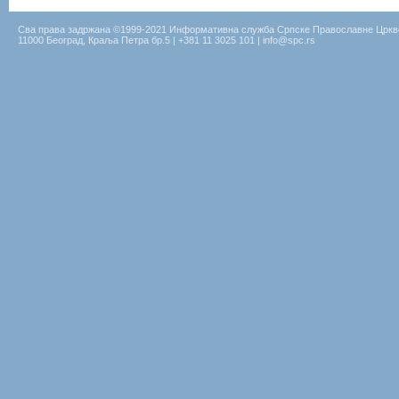
Сва права задржана ©1999-2021 Информативна служба Српске Православне Цркв
11000 Београд, Краља Петра бр.5 | +381 11 3025 101 | info@spc.rs