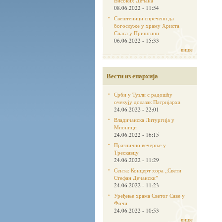
Високих Дечана
08.06.2022 - 11:54
Свештеници спречени да
богослуже у храму Христа
Спаса у Приштини
06.06.2022 - 15:33
више
Вести из епархија
Срби у Тузли с радошћу
очекују долазак Патријарха
24.06.2022 - 22:01
Владичанска Литургија у
Мионици
24.06.2022 - 16:15
Празнично вечерње у
Трескавцу
24.06.2022 - 11:29
Сента: Концерт хора „Свети
Стефан Дечанскиˮ
24.06.2022 - 11:23
Уређење храма Светог Саве у
Фочи
24.06.2022 - 10:53
више