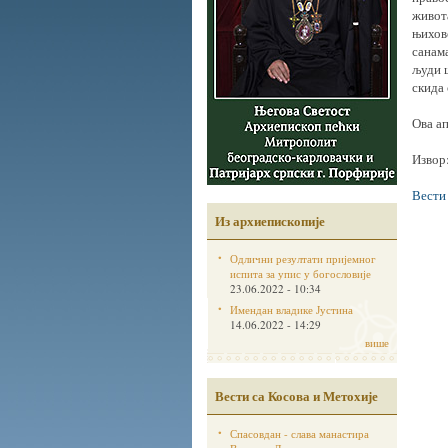
живота
њихово
санам
људи ш
скида 
Ова ап
Извор
Вести
Из архиепископије
Одлични резултати пријемног
испита за упис у богословије
23.06.2022 - 10:34
Имендан владике Јустина
14.06.2022 - 14:29
више
Вести са Косова и Метохије
Спасовдан - слава манастира