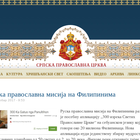
КА
КУЛТУРА
ХРИШЋАНСКИ СВЕТ
САОПШТЕЊА
ВИДЕО
АРХИВА
ЛИНК
ка православна мисија на Филипинима
обар 2017 - 9:53
Руска православна мисија на Филипинима ра
је посебну апликацију „300 изрека Светих
Православне Цркве“ на себуанском језику ко
говори око 20 милиона Филипинаца. Нова
апликација нуди јединствену збирку мудрос
лавних хришћана од 50 светих од 2. до 20. века. -Њихове речи откривају тајне