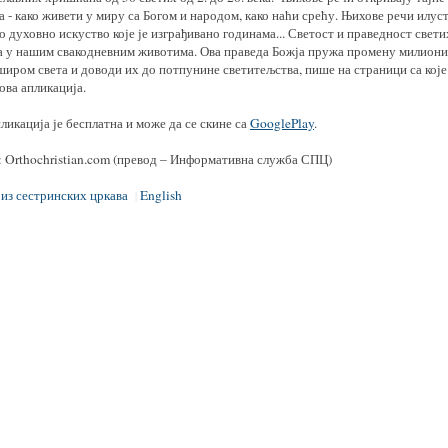
 - како живети у миру са Богом и народом, како наћи срећу. Њихове речи илус
 духовно искуство које је изграђивано годинама... Светост и праведност свети
а у нашим свакодневним животима. Ова праведа Божја пружа промену милион
иром света и доводи их до потпунине светитељства, пише на страници са које
ова апликација.
ликација је бесплатна и може да се скине са
GooglePlay
.
: Orthochristian.com (превод – Информативна служба СПЦ)
 из сестринских цркава
English
|