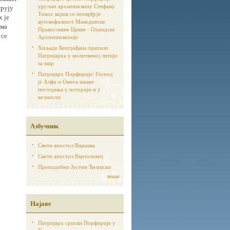
уручио архиепископу Стефану
трују
Томос којим се потврђује
х је
аутoкефалност Македонске
има
Православне Цркве - Охридске
 се
Архиепископије
Хиљаде Београђана пратило
Патријарха у молитвеној литији
за мир
Патријарх Порфирије: Господ
је Алфа и Омега нашег
постојања у историји и у
вечности
Азбучник
Свети апостол Варнава
Свети апостол Вартоломеј
Преподобни Јустин Ћелијски
више
Најаве
Патријарх српски Порфирије у