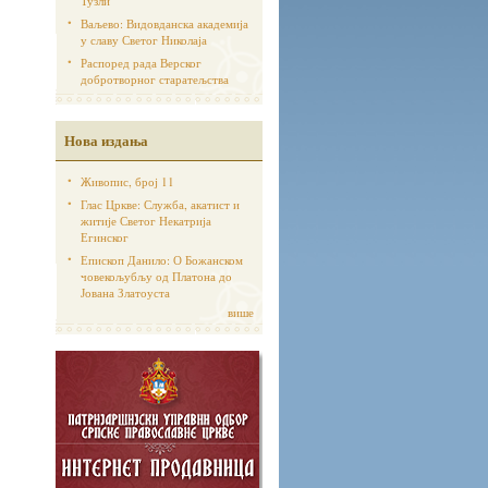
Тузли
Ваљево: Видовданска академија
у славу Светог Николаја
Распоред рада Верског
добротворног старатељства
Нова издања
Живопис, број 11
Глас Цркве: Служба, акатист и
житије Светог Некатрија
Егинског
Епископ Данило: О Божанском
човекољубљу од Платона до
Јована Златоуста
више