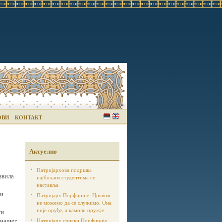
ОВИ
КОНТАКТ
Актуелно
Патријархова подршка
звила
најбољим студентима се
наставља
ји
Патријарх Порфирије: Црквом
не можемо да се служимо. Она
није оруђе, а камоли оружје.
ти
 нашег
Патријарх српски Порфирије