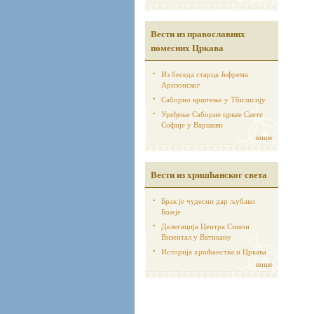
Вести из православних
помесних Цркава
Из беседа старца Јефрема
Аризонског
Саборно крштење у Тбилисију
Уређење Саборне цркве Свете
Софије у Варшави
више
Вести из хришћанског света
Брак је чудесни дар љубави
Божје
Делегација Центра Симон
Визентал у Ватикану
Историја хршћанства и Цркава
више