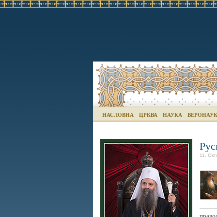
НАСЛОВНА
ЦРКВА
НАУКА
ВЕРОНАУ
Рус
11. Окт
правос