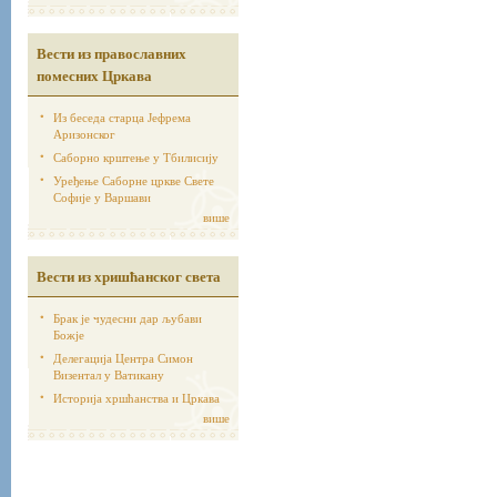
Вести из православних
помесних Цркава
Из беседа старца Јефрема
Аризонског
Саборно крштење у Тбилисију
Уређење Саборне цркве Свете
Софије у Варшави
више
Вести из хришћанског света
Брак је чудесни дар љубави
Божје
Делегација Центра Симон
Визентал у Ватикану
Историја хршћанства и Цркава
више