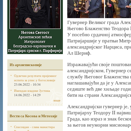
Гувернер Великог града Алекс
Његово Блаженство Теодора I
У посебно срдачној атмосфер
Патријаршије у пратњи Митро
александријског Нарциса, п
Ал Шериф.
Изражавајући своје поштова
Из архиепископије
александријском, Гувернер 
службу Његовог Блаженства п
Одлични резултати пријемног
испита за упис у богословије
наглашавајући да је у Алекс
23.06.2022 - 10:34
седиште већ две хиљаде годин
Имендан владике Јустина
бити на страни Александријс
14.06.2022 - 14:29
више
Александријски гувернер је,
Патријарху Теодору II најви
Вести са Косова и Метохије
Града, као израз и знак бес
за његов неуморни мисионар
Спасовдан - слава манастира