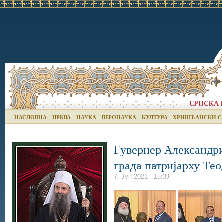
НАСЛОВНА
ЦРКВА
НАУКА
ВЕРОНАУКА
КУЛТУРА
ХРИШЋАНСКИ С
Гувернер Александри
града патријарху Те
7. Јун 2021 - 15:39