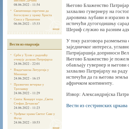
Високих Дечана
Његово Блаженство Патријар
08.06.2022 - 11:54
захвалио гувернеру на гостоп
Свештеници спречени да
богослуже у храму Христа
даровима љубави и изразио в
Спаса у Приштини
истичући дугогодишњу сарадњу
06.06.2022 - 15:33
Шериф служио на разним адм
више
У току разговора размењена
Вести из епархија
заједничког интереса, углавн
Патријаршија доприноси Вел
Срби у Тузли с радошћу
Његово Блаженство је пожеле
очекују долазак Патријарха
24.06.2022 - 22:01
обављају гувернер и његови с
Владичанска Литургија у
захвалио Патријарху на раду
Мионици
истичући да га његова земља
24.06.2022 - 16:15
афричком континенту.
Празнично вечерње у
Трескавцу
24.06.2022 - 11:29
Извор: Александријска Патр
Сента: Концерт хора „Свети
Стефан Дечанскиˮ
Вести из сестринских цркава
24.06.2022 - 11:23
Уређење храма Светог Саве у
Фочи
24.06.2022 - 10:53
више