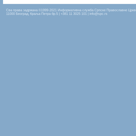
Сва права задржана ©1999-2021 Информативна служба Српске Православне Цркв
11000 Београд, Краља Петра бр.5 | +381 11 3025 101 | info@spc.rs