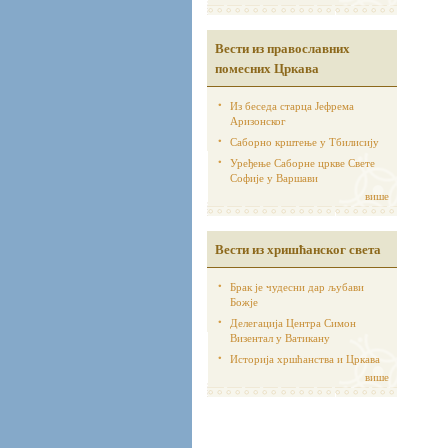
Вести из православних
помесних Цркава
Из беседа старца Јефрема
Аризонског
Саборно крштење у Тбилисију
Уређење Саборне цркве Свете
Софије у Варшави
више
Вести из хришћанског света
Брак је чудесни дар љубави
Божје
Делегација Центра Симон
Визентал у Ватикану
Историја хршћанства и Цркава
више