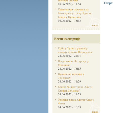
Високих Дечана
Епарх
08.06.2022 - 11:54
Свештеници спречени да
богослуже у храму Христа
Спаса у Приштини
06.06.2022 - 15:33
више
Вести из епархија
Срби у Тузли с радошћу
очекују долазак Патријарха
24.06.2022 - 22:01
Владичанска Литургија у
Мионици
24.06.2022 - 16:15
Празнично вечерње у
Трескавцу
24.06.2022 - 11:29
Сента: Концерт хора „Свети
Стефан Дечанскиˮ
24.06.2022 - 11:23
Уређење храма Светог Саве у
Фочи
24.06.2022 - 10:53
више