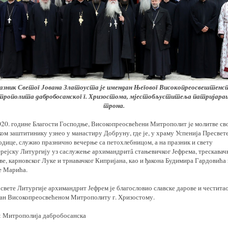
азник Светог Јована Златоуста је имендан Његовог Високопреосвештенс
рополита дабробосанског г. Хризостома, мјестобљуститеља патријара
трона.
020. године Благости Господње, Високопреосвећени Митрополит je молитве св
ом заштитинику узнео у манастиру Добруну, где је, у храму Успенија Пресвет
одице, служио празнично вечерње са петохлебницом, а на празник и свету
ерејску Литургију уз саслужење архимандритȃ стањевичког Јефрема, трескавач
е, карновског Луке и трнавачког Кипријана, као и ђакона Будимира Гардовића
е Марића.
свете Литургије архимандрит Јефрем је благословио славске дарове и честита
ан Високопреосвећеном Митрополиту г. Хризостому.
: Митрополија дабробосанска