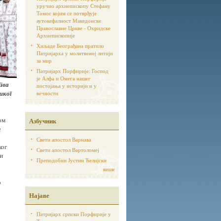
уручио архиепископу Стефану
Томос којим се потврђује
аутoкефалност Македонске
Православне Цркве - Охридске
Архиепископије
Хиљаде Београђана пратило
Патријарха у молитвеној литији
за мир
Патријарх Порфирије: Господ
је Алфа и Омега нашег
тва
постојања у историји и у
шког
вечности
ом
Азбучник
е
Свети апостол Варнава
ког
Свети апостол Вартоломеј
 и
Преподобни Јустин Ћелијски
више
о
Најаве
Патријарх српски Порфирије у