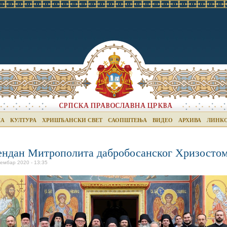
КА
КУЛТУРА
ХРИШЋАНСКИ СВЕТ
САОПШТЕЊА
ВИДЕО
АРХИВА
ЛИНК
ндан Митрополита дабробосанског Хризосто
вембар 2020 - 13:35