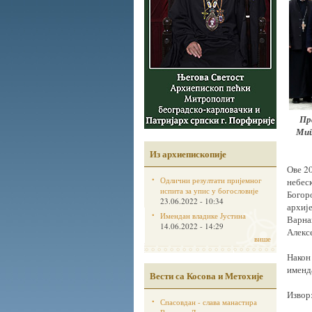
Пр
Мит
Из архиепископије
Ове 2
Одлични резултати пријемног
небеск
испита за упис у богословије
Богор
23.06.2022 - 10:34
архиј
Имендан владике Јустина
Варнав
14.06.2022 - 14:29
Алекс
више
Након 
именд
Вести са Косова и Метохије
Извор
Спасовдан - слава манастира