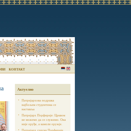
ОВИ
КОНТАКТ
ма
Актуелно
Патријархова подршка
најбољим студентима се
наставља
Патријарх Порфирије: Црквом
не можемо да се служимо. Она
није оруђе, а камоли оружје.
Патријарх српски Порфирије