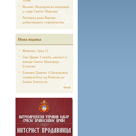
Тузли
Ваљево: Видовданска академија
у славу Светог Николаја
Распоред рада Верског
добротворног старатељства
Нова издања
Живопис, број 11
Глас Цркве: Служба, акатист и
житије Светог Некатрија
Егинског
Епископ Данило: О Божанском
човекољубљу од Платона до
Јована Златоуста
више