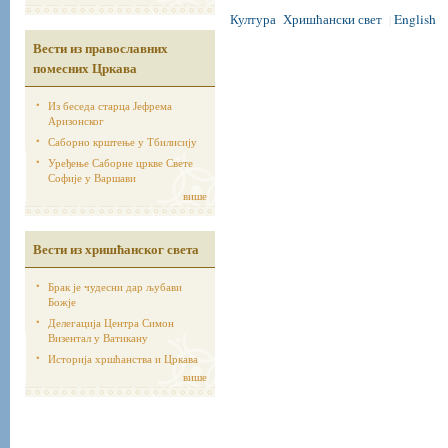
Култура
Хришћански свет
English
|
Вести из православних
помесних Цркава
Из беседа старца Јефрема
Аризонског
Саборно крштење у Тбилисију
Уређење Саборне цркве Свете
Софије у Варшави
више
Вести из хришћанског света
Брак је чудесни дар љубави
Божје
Делегација Центра Симон
Визентал у Ватикану
Историја хршћанства и Цркава
више