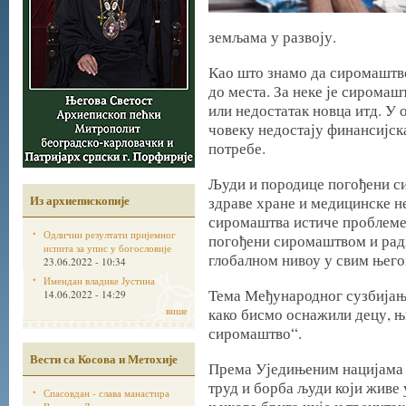
земљама у развоју.
Као што знамо да сиромаштво
до места. За неке је сиромаш
или недостатак новца итд. У 
човеку недостају финансијск
потребе.
Људи и породице погођени си
Из архиепископије
здраве хране и медицинске н
сиромаштва истиче проблеме 
Одлични резултати пријемног
погођени сиромаштвом и рад
испита за упис у богословије
глобалном нивоу у свим њег
23.06.2022 - 10:34
Имендан владике Јустина
Тема Међународног сузбијањ
14.06.2022 - 14:29
више
како бисмо оснажили децу, њ
сиромаштво“.
Вести са Косова и Метохије
Према Уједињеним нацијама 
труд и борба људи који живе 
Спасовдан - слава манастира