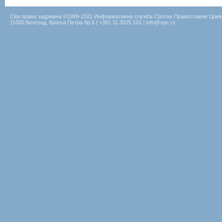
Сва права задржана ©1999-2021 Информативна служба Српске Православне Цркв
11000 Београд, Краља Петра бр.5 | +381 11 3025 101 | info@spc.rs