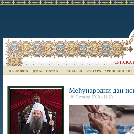
НАСЛОВНА
ЦРКВА
НАУКА
ВЕРОНАУКА
КУЛТУРА
ХРИШЋАНСКИ С
Међународни дан ис
18. Октобар 2019 - 11:23