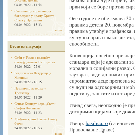
њихова брига чује и тренута
Високих Дечана
08.06.2022 - 11:54
први који се боре против си
Свештеници спречени да
богослуже у храму Христа
Ове године се обележава 30-
Спаса у Приштини
правима детета 20. новембра
06.06.2022 - 15:33
правима утврђује грађанска, 
више
културна права сваког детета,
способности.
Вести из епархија
Конвенција посебно признаје
Срби у Тузли с радошћу
стандард који је адекватан з
очекују долазак Патријарха
24.06.2022 - 22:01
морални и социјални развој.
Владичанска Литургија у
заузврат, води до нижих прих
Мионици
сиромаштво деце препозна ка
24.06.2022 - 16:15
су људи на одговорним и моћ
Празнично вечерње у
подстичу, заштите и остваре 
Трескавцу
24.06.2022 - 11:29
Сента: Концерт хора „Свети
Изнад свега, неопходно је п
Стефан Дечанскиˮ
дискриминацијама које дожи
24.06.2022 - 11:23
Уређење храма Светог Саве у
Извор:
basilica.ro
(са енглес
Фочи
24.06.2022 - 10:53
Православне Цркве)
више