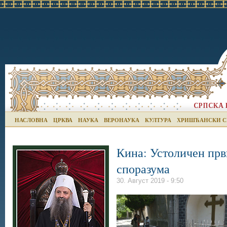
НАСЛОВНА
ЦРКВА
НАУКА
ВЕРОНАУКА
КУЛТУРА
ХРИШЋАНСКИ С
Кина: Устоличен пр
споразума
30. Август 2019 - 9:50