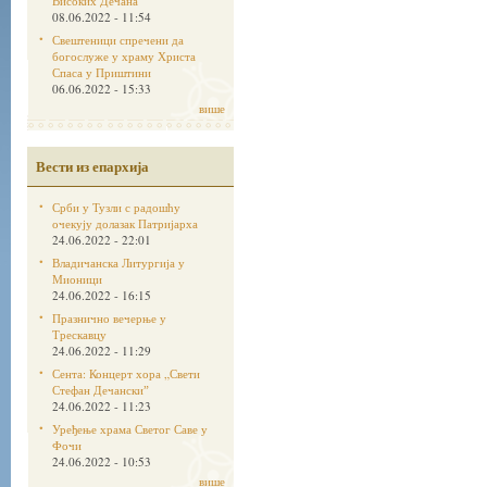
Високих Дечана
08.06.2022 - 11:54
Свештеници спречени да
богослуже у храму Христа
Спаса у Приштини
06.06.2022 - 15:33
више
Вести из епархија
Срби у Тузли с радошћу
очекују долазак Патријарха
24.06.2022 - 22:01
Владичанска Литургија у
Мионици
24.06.2022 - 16:15
Празнично вечерње у
Трескавцу
24.06.2022 - 11:29
Сента: Концерт хора „Свети
Стефан Дечанскиˮ
24.06.2022 - 11:23
Уређење храма Светог Саве у
Фочи
24.06.2022 - 10:53
више