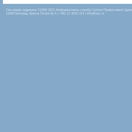
Сва права задржана ©1999-2021 Информативна служба Српске Православне Цркв
11000 Београд, Краља Петра бр.5 | +381 11 3025 101 | info@spc.rs