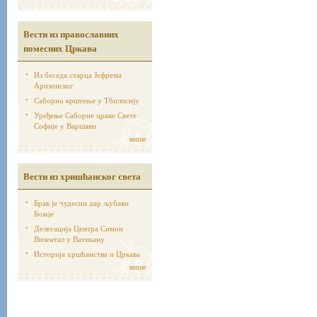
Вести из православних
помесних Цркава
Из беседа старца Јефрема
Аризонског
Саборно крштење у Тбилисију
Уређење Саборне цркве Свете
Софије у Варшави
више
Вести из хришћанског света
Брак је чудесни дар љубави
Божје
Делегација Центра Симон
Визентал у Ватикану
Историја хршћанства и Цркава
више