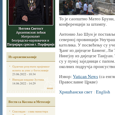
То је саопштио Матео Бруни,
конференцији за штампу.
Антонио Јао Шун је поставље
северној провинцији Унутраш
католика. У посвећењу су уч
Ђанг из дијецезе Баменг, Ли
Нингјоу из дијецезе Таијуан.
Из архиепископије
су у пуној заједници с папом
околних подручја происуство
Одлични резултати пријемног
испита за упис у богословије
23.06.2022 - 10:34
Извор:
Vatican News
(са енгл
Имендан владике Јустина
Православне Цркве)
14.06.2022 - 14:29
више
Хришћански свет
English
|
Вести са Косова и Метохије
Спасовдан - слава манастира