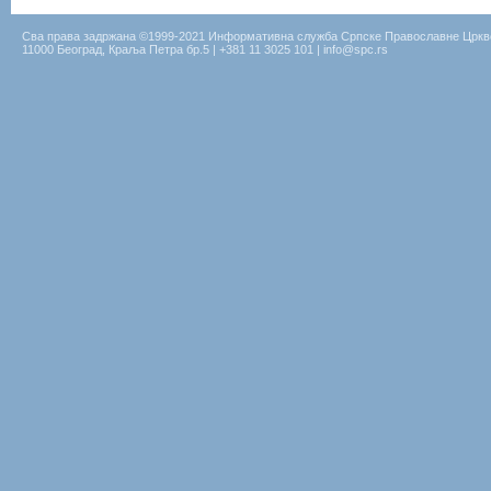
Сва права задржана ©1999-2021 Информативна служба Српске Православне Цркв
11000 Београд, Краља Петра бр.5 | +381 11 3025 101 | info@spc.rs