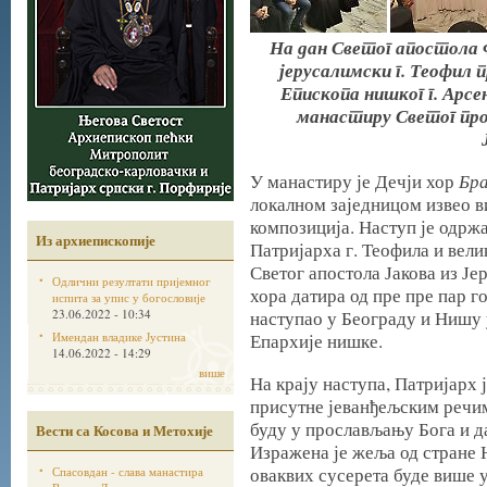
На дан Светог апостола
јерусалимски г. Теофил
Епископа нишког г. Арсен
манастиру Светог про
Бр
У манастиру је Дечји хор
локалном заједницом извео в
композиција. Наступ је одрж
Из архиепископије
Патријарха г. Теофила и вел
Светог апостола Јакова из Је
Одлични резултати пријемног
хора датира од пре пре пар г
испита за упис у богословије
23.06.2022 - 10:34
наступао у Београду и Нишу 
Имендан владике Јустина
Епархије нишке.
14.06.2022 - 14:29
више
На крају наступа, Патријарх 
присутне јеванђељским речи
буду у прослављању Бога и 
Вести са Косова и Метохије
Изражена је жеља од стране 
оваквих сусерета буде више 
Спасовдан - слава манастира