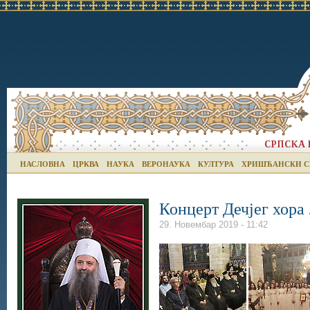
НАСЛОВНА
ЦРКВА
НАУКА
ВЕРОНАУКА
КУЛТУРА
ХРИШЋАНСКИ С
Концерт Дечјег хора
29. Новембар 2019 - 11:42