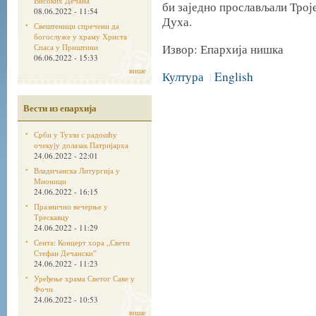
Високих Дечана
би заједно прослављали Трој
08.06.2022 - 11:54
Духа.
Свештеници спречени да
богослуже у храму Христа
Извор: Епархија нишка
Спаса у Приштини
06.06.2022 - 15:33
више
Култура
English
|
Вести из епархија
Срби у Тузли с радошћу
очекују долазак Патријарха
24.06.2022 - 22:01
Владичанска Литургија у
Мионици
24.06.2022 - 16:15
Празнично вечерње у
Трескавцу
24.06.2022 - 11:29
Сента: Концерт хора „Свети
Стефан Дечанскиˮ
24.06.2022 - 11:23
Уређење храма Светог Саве у
Фочи
24.06.2022 - 10:53
више