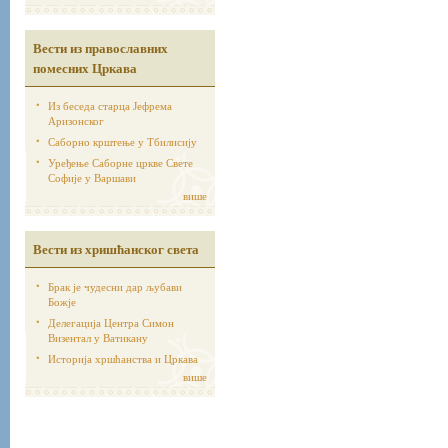
Вести из православних
помесних Цркава
Из беседа старца Јефрема
Аризонског
Саборно крштење у Тбилисију
Уређење Саборне цркве Свете
Софије у Варшави
више
Вести из хришћанског света
Брак је чудесни дар љубави
Божје
Делегација Центра Симон
Визентал у Ватикану
Историја хршћанства и Цркава
више