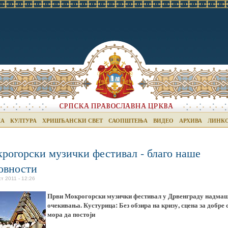
КА
КУЛТУРА
ХРИШЋАНСКИ СВЕТ
САОПШТЕЊА
ВИДЕО
АРХИВА
ЛИНК
рогорски музички фестивал - благо наше
овности
ст 2011 - 12:26
Први Мокрогорски музички фестивал у Дрвенграду надма
очекивања. Кустурица: Без обзира на кризу, сцена за добре 
мора да постоји