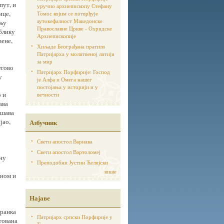
пут, и
уручио архиепископу Стефану
ице,
Томос којим се потврђује
аутoкефалност Македонске
ању
Православне Цркве - Охридске
блику
Архиепископије
вене,
Хиљаде Београђана пратило
Патријарха у молитвеној литији
за мир
егово
Патријарх Порфирије: Господ
у
је Алфа и Омега нашег
постојања у историји и у
о и
вечности
ава
ешава
јао,
Азбучник
Свети апостол Варнава
Свети апостол Вартоломеј
чну
Преподобни Јустин Ћелијски
више
еном и
Најаве
Бранка
Патријарх српски Порфирије у
тована