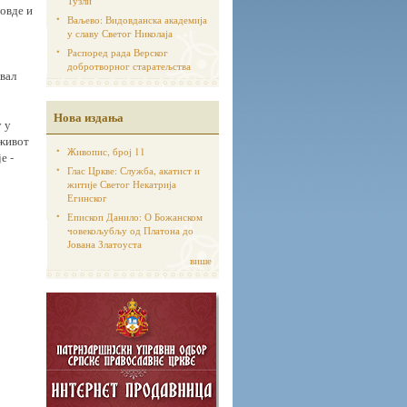
Тузли
 овде и
Ваљево: Видовданска академија
у славу Светог Николаја
Распоред рада Верског
добротворног старатељства
ивал
Нова издања
у у
 живот
Живопис, број 11
е -
Глас Цркве: Служба, акатист и
житије Светог Некатрија
Егинског
Епископ Данило: О Божанском
човекољубљу од Платона до
Јована Златоуста
више