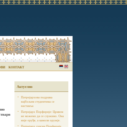
ОВИ
КОНТАКТ
Актуелно
Патријархова подршка
најбољим студентима се
наставља
шио
Патријарх Порфирије: Црквом
ствари
не можемо да се служимо. Она
није оруђе, а камоли оружје.
Патријарх српски Порфирије