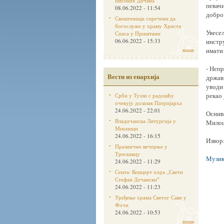
Високих Дечана
певачи
08.06.2022 - 11:54
добро 
Свештеници спречени да
богослуже у храму Христа
Увесељ
Спаса у Приштини
06.06.2022 - 15:33
инстру
више
имати 
- Непр
Вести из епархија
држави
уводи 
рекао 
Срби у Тузли с радошћу
очекују долазак Патријарха
24.06.2022 - 22:01
Оснив
Владичанска Литургија у
Милош
Мионици
24.06.2022 - 16:15
Извор
Празнично вечерње у
Трескавцу
Музик
24.06.2022 - 11:29
Сента: Концерт хора „Свети
Стефан Дечанскиˮ
24.06.2022 - 11:23
Уређење храма Светог Саве у
Фочи
24.06.2022 - 10:53
више