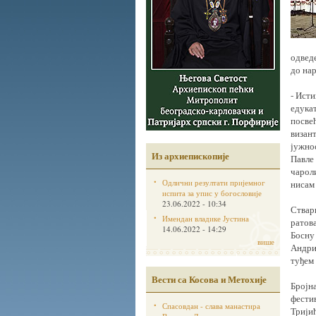
одведе
до нар
- Исти
едукат
посвећ
визант
јужно
Из архиепископије
Павле 
чароли
Одлични резултати пријемног
нисам 
испита за упис у богословије
23.06.2022 - 10:34
Ствар
Имендан владике Јустина
ратова
14.06.2022 - 14:29
Босну 
више
Андри
туђем 
Вести са Косова и Метохије
Бројна
фестив
Спасовдан - слава манастира
Трији