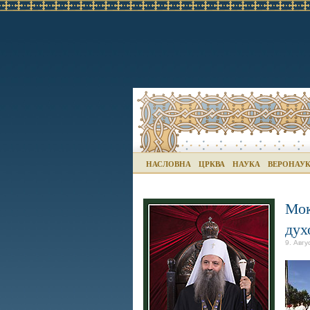
НАСЛОВНА
ЦРКВА
НАУКА
ВЕРОНАУ
Мок
дух
9. Авгу