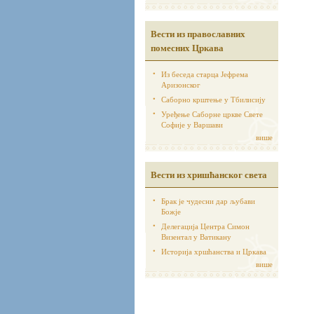
Вести из православних
помесних Цркава
Из беседа старца Јефрема
Аризонског
Саборно крштење у Тбилисију
Уређење Саборне цркве Свете
Софије у Варшави
више
Вести из хришћанског света
Брак је чудесни дар љубави
Божје
Делегација Центра Симон
Визентал у Ватикану
Историја хршћанства и Цркава
више