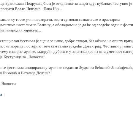
ца Бранислава Подрумац била је откривење за шири круг публике, наступио је
познати Вељко Николић - Папа Ник...
авали су госте улични свирачи, гости су могли сазнати све о прастарим
ментима насталим на Балкану, а обелодањено је да ће од следеће године фест
међународни карактер...
етенциозан фестивал је сцена за наше, добре ствари, без обзира на општу криз
, она мора да постоји, о томе сам сањао градећи Дрвенград. Фестивал у јавни
тему изворне музике, задирући дубоко и у занатски део из кога уметност настај
је Кустурица за „Новости“.
ање фестивала иницирали су музички педагози Људмила Бећковић Јанићијевић,
 Николић и Наталија Делевић.
: Новости
а
|