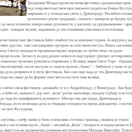
Тродневни Мокрогорски музички фестивал, организован први 
под покровитељаством прослављеног редитеља Емира Кустур
завршава се у понедељак увече у Дрвенграду. Посвећен очув
аутентичне српске традиције, створен с намером да бројну пу
 до мало познатих извора наше духовности, у распону од средњовековне - црк
одне - изворне музике, надмашио је сва очекивања уметника и посетилаца.
нски значај овог фестивала биће схваћен тек за неколико година. Ја верујем у њ
ивно дејство, тако сам направио програм за сопствени наступ. Певао сам химн
ену Светој тројици из предвизантијског периода, из трећег века, па један
ијски псалм. Затим су на ред дошли записи из најстаријег српског, истовремен
словенског музичког рукописа откривеног у Великој лаври Свете Горе - објашњ
Аксентијевић, после наступа са својом групом „Запис“. - Амбијент у коме се д
ја духа доприноси успеху фестивала. Био сам овде када је тек Дрвенград наста
тада ни сањао да ће формат овог места постати тако велики.
и сличне овом фестивалу, дешаваће се и у Андрићграду, у Вишеграду. Ако буде
, а биће их, нажалост, јер свет „вози“ ратна економија, западну Србију и исто
до тада ће пацификовати духовност. Мисија ова два града, Дрвенграда и
ћграда, јесте величање духа и стварање отпорности према дивљаштву, сопств
- истиче Кустурица.
 публика, а међу њима је било и неколико стотина странаца, уживала је током
ала у наступима групе „Запис“, ансамбла „Коло“, гитаристе и перкусионисте 
ћа, виртуоза на различитим дувачким инструментима Милоша Николића. Тален