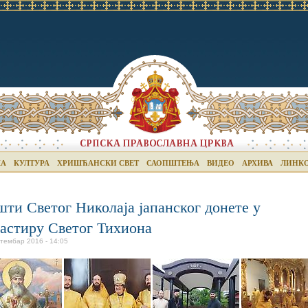
КА
КУЛТУРА
ХРИШЋАНСКИ СВЕТ
САОПШТЕЊА
ВИДЕО
АРХИВА
ЛИНК
ти Светог Николаја jапанског донете у
астиру Светог Тихиона
птембар 2016 - 14:05