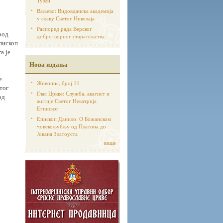
Тузли
Ваљево: Видовданска академија
у славу Светог Николаја
Распоред рада Верског
род
добротворног старатељства
Епископ
а је
Нова издања
е
Живопис, број 11
тог
Глас Цркве: Служба, акатист и
од
житије Светог Некатрија
Егинског
Епископ Данило: О Божанском
човекољубљу од Платона до
Јована Златоуста
више