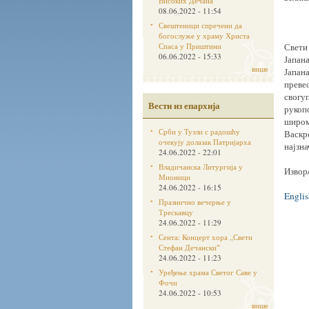
Високих Дечана
08.06.2022 - 11:54
Свештеници спречени да
богослуже у храму Христа
Спаса у Приштини
Свети 
06.06.2022 - 15:33
Јапана
више
Јапана
превео
свогуп
Вести из епархија
рукопо
широм
Срби у Тузли с радошћу
Васкрс
очекују долазак Патријарха
најзна
24.06.2022 - 22:01
Владичанска Литургија у
Извор
Мионици
24.06.2022 - 16:15
Englis
Празнично вечерње у
Трескавцу
24.06.2022 - 11:29
Сента: Концерт хора „Свети
Стефан Дечанскиˮ
24.06.2022 - 11:23
Уређење храма Светог Саве у
Фочи
24.06.2022 - 10:53
више