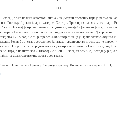
***
Николај је био велики Апостол Јапана и неуморни посленик који је радио за на
 и за Господа,“ рекао је архимандрит Сергије. Први православни мисионар и 
, Свети Николај је провео неколико годинаизучавајући јапански језик, после чег
 Стари и Нови Завет и многобројне литургијске и сличне књиге. До времена
окојења 1912. године он је превео 33000 појединаца у Православље, обучио и
ложио један број староседелачког јапанског свештенства и основао је парохиј
 земље. Он је такође саградио токијску импресивну камену Саборну цркву Све
ења, која је позната као „Николај-До“ или „Николајев дом“, који спада у једно 
чајнијих архитектонских места овог града.
/слике: Православна Црква у Америци (превод: Информативне службе СПЦ)
h