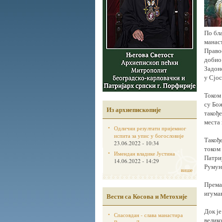
По бл
манас
Правос
добио
Задон
у Сјос
Током
су Бо
Из архиепископије
такође
места 
Одлични резултати пријемног
испита за упис у богословије
Такођ
23.06.2022 - 10:34
током 
Имендан владике Јустина
Патриј
14.06.2022 - 14:29
Румуни
више
Према
игуман
Вести са Косова и Метохије
Док ј
Спасовдан - слава манастира
велик