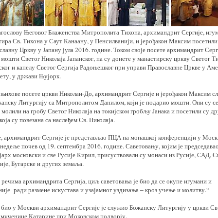
агослову Његовог Блаженства Митрополита Тихона, архимандрит Сергије, игу
тира Св. Тихона у Саут Канаану, у Пенсилванији, и јерођакон Максим посетили
лавну Цркву у Јапану јула 2016. године. Током своје посете архимандрит Серг
 мошти Светог Николаја Јапанског, па су донете у манастирску цркву Светог Т
ског и капелу Светог Сергија Радоњешког при управи Православне Цркве у Ам
ету, у држави Њујорк.
 њихове посете цркви Николаи-До, архимандрит Сергије и јерођакон Максим с
жанску Литургију са Митрополитом Данилом, који је подарио мошти. Они су с
 молили на гробу Светог Николаја на токијском гробљу Јанака и посетили су др
која су повезана са наслеђем Св. Николаја.
е, архимандрит Сергије је представљао ПЦА на монашкој конференцији у Моск
недеље почев од 19. септембра 2016. године. Саветовању, којим је председава
арх московски и све Русије Кирил, присуствовали су монаси из Русије, САД, С
је, Бугарске и других земаља.
 речима архимандрита Сергија, циљ саветовања је био да се окупе игумани и
ије ради размене искустава и узајамног уздизања – кроз учење и молитву.“
е био у Москви архимандрит Сергије је служио Божанску Литургију у цркви Св
омученице Катарине при Моковском подворју.