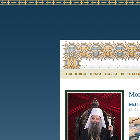
НАСЛОВНА
ЦРКВА
НАУКА
ВЕРОНАУ
Мош
ман
30. Се