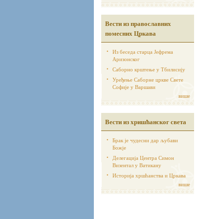
Вести из православних
помесних Цркава
Из беседа старца Јефрема
Аризонског
Саборно крштење у Тбилисију
Уређење Саборне цркве Свете
Софије у Варшави
више
Вести из хришћанског света
Брак је чудесни дар љубави
Божје
Делегација Центра Симон
Визентал у Ватикану
Историја хршћанства и Цркава
више