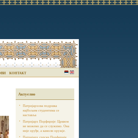
ОВИ
КОНТАКТ
Актуелно
Патријархова подршка
најбољим студентима се
наставља
Патријарх Порфирије: Црквом
не можемо да се служимо. Она
није оруђе, а камоли оружје.
Патријарх српски Порфирије