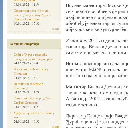
Високих Дечана
Игуман манастира Високи Де
08.06.2022 - 11:54
се монаси и особље које ради
Свештеници спречени да
богослуже у храму Христа
овај инцидент још један пока
Спаса у Приштини
обезбеђује манастир од сушти
06.06.2022 - 15:33
објекта, светске културне ба
више
У октобру 2014. године на дв
Вести из епархија
манастира Високи Дечани ис
само четири месеца пре тога
Срби у Тузли с радошћу
очекују долазак Патријарха
Истрага полиције до сада није
24.06.2022 - 22:01
присуство КФОР-а од тада ви
Владичанска Литургија у
Мионици
простора око манастира који 
24.06.2022 - 16:15
Празнично вечерње у
Манастир Високи Дечани је 
Трескавцу
завршетка рата. Само један о
24.06.2022 - 11:29
Албанац је 2007. године осуђ
Сента: Концерт хора „Свети
Стефан Дечанскиˮ
године затвора.
24.06.2022 - 11:23
Уређење храма Светог Саве у
Директор Канцеларије Владе
Фочи
Ђурић оценио је да инциден
24.06.2022 - 10:53
више
и упозорава да институције н