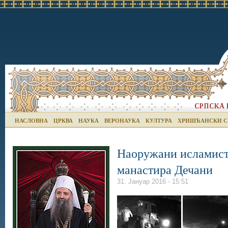
НАСЛОВНА
ЦРКВА
НАУКА
ВЕРОНАУКА
КУЛТУРА
ХРИШЋАНСКИ С
Наоружани исламист
манастира Дечани
31. Јануар 2016 - 15:51