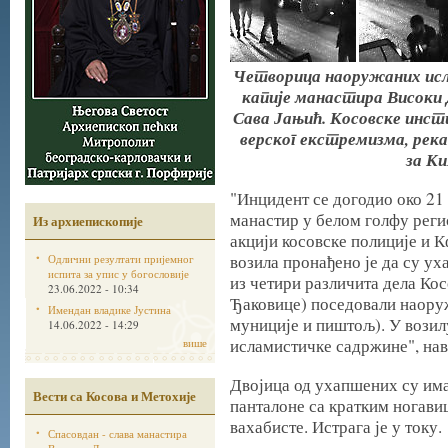
Четворица наоружаних исл
капије манастира Високи
Сава Јањић. Косовске инст
верског екстремизма, рек
за К
"Инцидент се догодио око 21
манастир у белом голфу реги
Из архиепископије
акцији косовске полиције и 
возила пронађено је да су у
Одлични резултати пријемног
испита за упис у богословије
из четири различита дела Ко
23.06.2022 - 10:34
Ђаковице) поседовали наору
Имендан владике Јустина
муниције и пиштољ). У возилу
14.06.2022 - 14:29
исламистичке садржине", нав
више
Двојица од ухапшених су има
Вести са Косова и Метохије
панталоне са кратким ногавиц
вахабисте. Истрага је у току.
Спасовдан - слава манастира