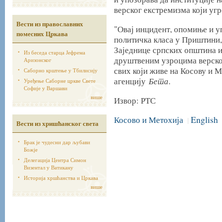
верског екстремизма који уг
Вести из православних
"Овај инцидент, опомиње и уп
помесних Цркава
политичка класа у Приштини,
Заједнице српских општина и
Из беседа старца Јефрема
друштвеним узроцима верско
Аризонског
свих који живе на Косову и М
Саборно крштење у Тбилисију
Бета
агенцију
.
Уређење Саборне цркве Свете
Софије у Варшави
више
Извор: РТС
Косово и Метохија
English
|
Вести из хришћанског света
Брак је чудесни дар љубави
Божје
Делегација Центра Симон
Визентал у Ватикану
Историја хршћанства и Цркава
више