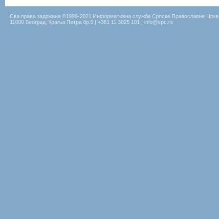
Сва права задржана ©1999-2021 Информативна служба Српске Православне Цркв
11000 Београд, Краља Петра бр.5 | +381 11 3025 101 | info@spc.rs