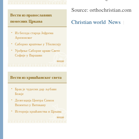
Source: orthochristian.com
Вести из православних
помесних Цркава
Christian world
News
|
Из беседа старца Јефрема
Аризонског
Саборно крштење у Тбилисију
Уређење Саборне цркве Свете
Софије у Варшави
више
Вести из хришћанског света
Брак је чудесни дар љубави
Божје
Делегација Центра Симон
Визентал у Ватикану
Историја хршћанства и Цркава
више