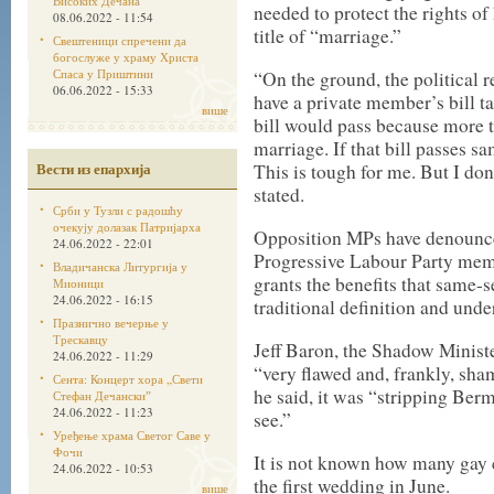
Високих Дечана
needed to protect the rights o
08.06.2022 - 11:54
title of “marriage.”
Свештеници спречени да
богослуже у храму Христа
Спаса у Приштини
“On the ground, the political r
06.06.2022 - 15:33
have a private member’s bill t
више
bill would pass because more 
marriage. If that bill passes s
Вести из епархија
This is tough for me. But I do
stated.
Срби у Тузли с радошћу
очекују долазак Патријарха
Opposition MPs have denounced
24.06.2022 - 22:01
Progressive Labour Party memb
Владичанска Литургија у
grants the benefits that same-
Мионици
24.06.2022 - 16:15
traditional definition and und
Празнично вечерње у
Трескавцу
Jeff Baron, the Shadow Ministe
24.06.2022 - 11:29
“very flawed and, frankly, sham
Сента: Концерт хора „Свети
he said, it was “stripping Ber
Стефан Дечанскиˮ
24.06.2022 - 11:23
see.”
Уређење храма Светог Саве у
Фочи
It is not known how many gay 
24.06.2022 - 10:53
the first wedding in June.
више