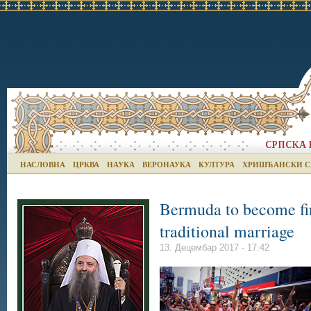
НАСЛОВНА
ЦРКВА
НАУКА
ВЕРОНАУКА
КУЛТУРА
ХРИШЋАНСКИ С
Bermuda to become firs
traditional marriage
13. Децембар 2017 - 17:42