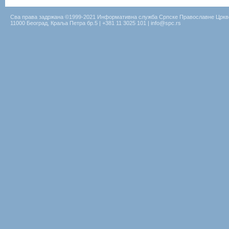
Сва права задржана ©1999-2021 Информативна служба Српске Православне Цркв
11000 Београд, Краља Петра бр.5 | +381 11 3025 101 | info@spc.rs