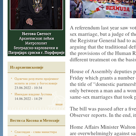
A referendum last year saw vo
sex marriage, but a judge of th
the Registrar General had to a
arguing that the traditional de
the provisions of the Human Ri
different treatment on the basis
Из архиепископије
House of Assembly deputies p
Friday which grants a number o
Одлични резултати пријемног
the title of “domestic partner
испита за упис у богословије
23.06.2022 - 10:34
only between a man and a woma
Имендан владике Јустина
same-sex marriages that took pl
14.06.2022 - 14:29
више
The bill was passed after a fi
Observer reports. In the end, i
Вести са Косова и Метохије
Home Affairs Minister Walton 
Спасовдан - слава манастира
are overwhelmingly against sa