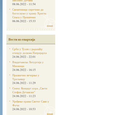
Високих Дечана
08.06.2022 - 11:54
Свештеници спречени да
богослуже у храму Христа
Спаса у Приштини
06.06.2022 - 15:33
више
Вести из епархија
Срби у Тузли с радошћу
очекују долазак Патријарха
24.06.2022 - 22:01
Владичанска Литургија у
Мионици
24.06.2022 - 16:15
Празнично вечерње у
Трескавцу
24.06.2022 - 11:29
Сента: Концерт хора „Свети
Стефан Дечанскиˮ
24.06.2022 - 11:23
Уређење храма Светог Саве у
Фочи
24.06.2022 - 10:53
више