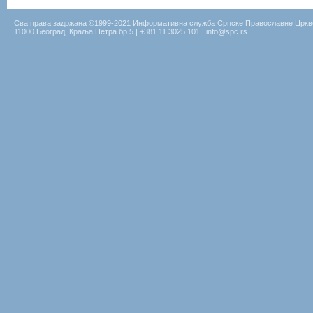
Сва права задржана ©1999-2021 Информативна служба Српске Православне Цркв
11000 Београд, Краља Петра бр.5 | +381 11 3025 101 | info@spc.rs