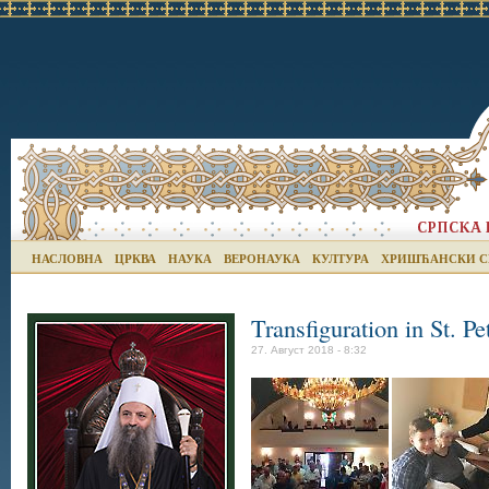
НАСЛОВНА
ЦРКВА
НАУКА
ВЕРОНАУКА
КУЛТУРА
ХРИШЋАНСКИ С
Transfiguration in St. 
27. Август 2018 - 8:32