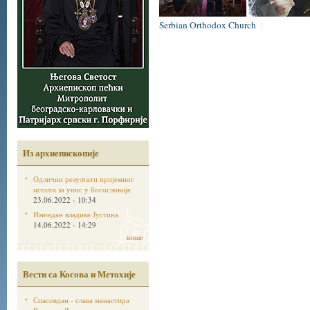
Serbian Orthodox Church
|
Из архиепископије
Одлични резултати пријемног
испита за упис у богословије
23.06.2022 - 10:34
Имендан владике Јустина
14.06.2022 - 14:29
више
Вести са Косова и Метохије
Спасовдан - слава манастира