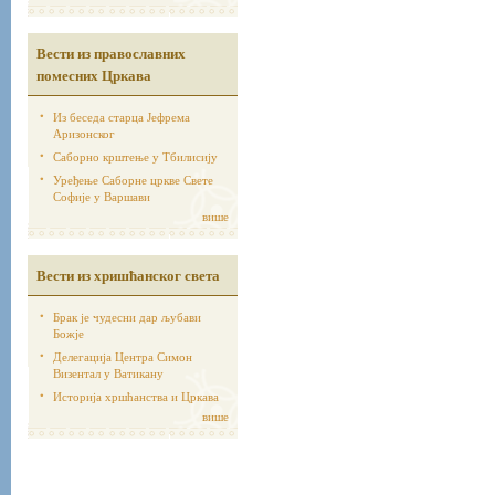
Вести из православних
помесних Цркава
Из беседа старца Јефрема
Аризонског
Саборно крштење у Тбилисију
Уређење Саборне цркве Свете
Софије у Варшави
више
Вести из хришћанског света
Брак је чудесни дар љубави
Божје
Делегација Центра Симон
Визентал у Ватикану
Историја хршћанства и Цркава
више