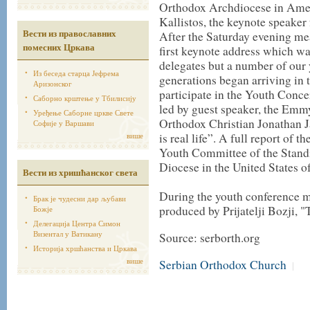
Orthodox Archdiocese in Ame
Kallistos, the keynote speaker
Вести из православних
After the Saturday evening mea
помесних Цркава
first keynote address which wa
delegates but a number of our
Из беседа старца Јефрема
generations began arriving in t
Аризонског
participate in the Youth Conc
Саборно крштење у Тбилисију
led by guest speaker, the Em
Уређење Саборне цркве Свете
Orthodox Christian Jonathan J
Софије у Варшави
више
is real life”. A full report of 
Youth Committee of the Stand
Diocese in the United States o
Вести из хришћанског света
During the youth conference m
Брак је чудесни дар љубави
produced by Prijatelji Bozji, "
Божје
Делегација Центра Симон
Визентал у Ватикану
Source: serborth.org
Историја хршћанства и Цркава
више
Serbian Orthodox Church
|