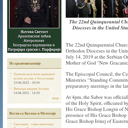
The 22nd Quinquennial Chu
Dioceses in the United St
The 22nd Quinquennial Church
Orthodox Dioceses in the Unit
July 14, 2019 at the Serbian O
Mother of God "New Gracanica,
Из архиепископије
The Episcopal Council, the Ce
Одлични резултати пријемног
испита за упис у богословије
Ministries “Standing Committe
23.06.2022 - 10:34
preparatory meetings in the la
Имендан владике Јустина
14.06.2022 - 14:29
At 4pm, the Sabor was official
више
of the Holy Spirit, officiated 
His Grace Bishop Longin of N
Вести са Косова и Метохије
presence of His Grace Bishop
Grace Bishop Irinej of Easter
Спасовдан - слава манастира