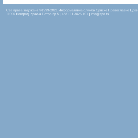
Сва права задржана ©1999-2021 Информативна служба Српске Православне Цркв
11000 Београд, Краља Петра бр.5 | +381 11 3025 101 | info@spc.rs