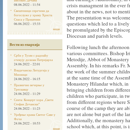
Високих Дечана
crisis managment in the ever f
08.06.2022 - 11:54
about in the news, not to menti
Свештеници спречени да
богослуже у храму Христа
The presentation was welcomed
Спаса у Приштини
questions which led to a lively
06.06.2022 - 15:33
be promulgated by the Episcop
више
Diocesan and parish levels.
Вести из епархија
Following lunch the afternoon
various committees. Bishop Iri
Срби у Тузли с радошћу
Metodije, Abbot of Monastery
очекују долазак Патријарха
24.06.2022 - 22:01
Assembly. In his remarks Fr. 
Владичанска Литургија у
the work of the summer childre
Мионици
at the same time of the Assemb
24.06.2022 - 16:15
Monastery Hilandar which, in 
Празнично вечерње у
bringing children from differen
Трескавцу
24.06.2022 - 11:29
children who participate, in t
Сента: Концерт хора „Свети
from different regions where Se
Стефан Дечанскиˮ
course of the camp they are ab
24.06.2022 - 11:23
are not alone but part of the l
Уређење храма Светог Саве у
Фочи
Additionally, the monastery h
24.06.2022 - 10:53
school which, at this point, is 
више