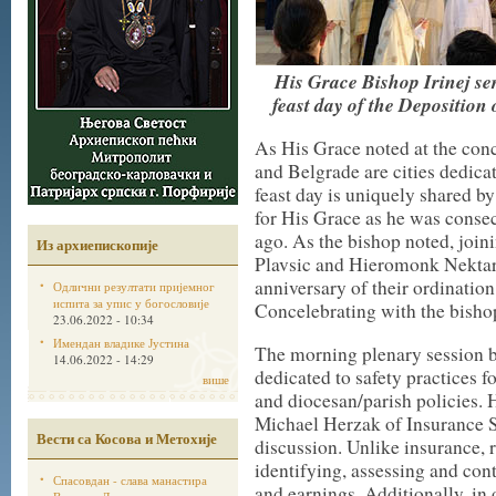
His Grace Bishop Irinej se
feast day of the Deposition
As His Grace noted at the conc
and Belgrade are cities dedica
feast day is uniquely shared by
for His Grace as he was consec
ago. As the bishop noted, join
Из архиепископије
Plavsic and Hieromonk Nektari
anniversary of their ordination
Одлични резултати пријемног
испита за упис у богословије
Concelebrating with the bisho
23.06.2022 - 10:34
Имендан владике Јустина
The morning plenary session b
14.06.2022 - 14:29
dedicated to safety practices f
више
and diocesan/parish policies. 
Michael Herzak of Insurance S
Вести са Косова и Метохије
discussion. Unlike insurance, 
identifying, assessing and cont
Спасовдан - слава манастира
and earnings. Additionally, in 