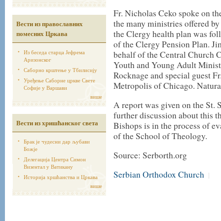
Fr. Nicholas Ceko spoke on th
the many ministries offered by
Вести из православних
the Clergy health plan was fo
помесних Цркава
of the Clergy Pension Plan. Ji
Из беседа старца Јефрема
behalf of the Central Church 
Аризонског
Youth and Young Adult Ministr
Саборно крштење у Тбилисију
Rocknage and special guest F
Уређење Саборне цркве Свете
Metropolis of Chicago. Natural
Софије у Варшави
више
A report was given on the St.
further discussion about this 
Вести из хришћанског света
Bishops is in the process of ev
of the School of Theology.
Брак је чудесни дар љубави
Божје
Source: Serborth.org
Делегација Центра Симон
Визентал у Ватикану
Serbian Orthodox Church
|
Историја хршћанства и Цркава
више