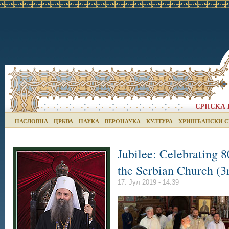
НАСЛОВНА
ЦРКВА
НАУКА
ВЕРОНАУКА
КУЛТУРА
ХРИШЋАНСКИ С
Jubilee: Celebrating 8
the Serbian Church (3
17. Јул 2019 - 14:39