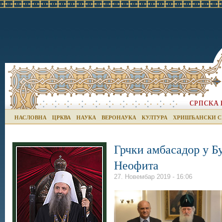
НАСЛОВНА
ЦРКВА
НАУКА
ВЕРОНАУКА
КУЛТУРА
ХРИШЋАНСКИ С
Грчки амбасадор у Б
Неофита
27. Новембар 2019 - 16:06