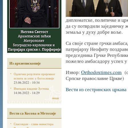
дипломатске, политичке и црк
да су потврдили заједничку 
земаља у духу добре воље.
Са своје стране грчки амбас
патријарху Неофиту поздраве
председника Грчке Републике
пожелео амбасадору успех у 
Из архиепископије
Извор:
Orthodoxtimes.com
(с
Одлични резултати пријемног
Српске православне Цркве)
испита за упис у богословије
23.06.2022 - 10:34
Вести из сестринских цркава
Имендан владике Јустина
14.06.2022 - 14:29
више
Вести са Косова и Метохије
Спасовдан - слава манастира