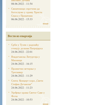
Високих Дечана
08.06.2022 - 11:54
Свештеници спречени да
богослуже у храму Христа
Спаса у Приштини
06.06.2022 - 15:33
више
Вести из епархија
Срби у Тузли с радошћу
очекују долазак Патријарха
24.06.2022 - 22:01
Владичанска Литургија у
Мионици
24.06.2022 - 16:15
Празнично вечерње у
Трескавцу
24.06.2022 - 11:29
Сента: Концерт хора „Свети
Стефан Дечанскиˮ
24.06.2022 - 11:23
Уређење храма Светог Саве у
Фочи
24.06.2022 - 10:53
више