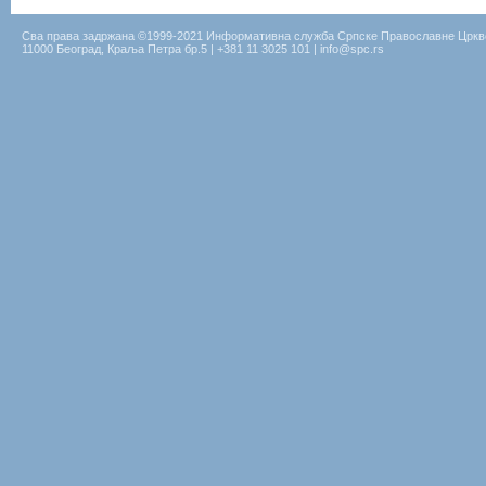
Сва права задржана ©1999-2021 Информативна служба Српске Православне Цркв
11000 Београд, Краља Петра бр.5 | +381 11 3025 101 | info@spc.rs