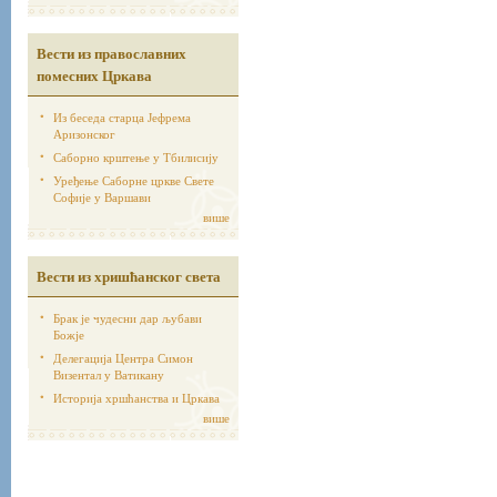
Вести из православних
помесних Цркава
Из беседа старца Јефрема
Аризонског
Саборно крштење у Тбилисију
Уређење Саборне цркве Свете
Софије у Варшави
више
Вести из хришћанског света
Брак је чудесни дар љубави
Божје
Делегација Центра Симон
Визентал у Ватикану
Историја хршћанства и Цркава
више