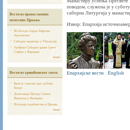
Манастиру успења Пресвете 
поводом, служена је у суботу,
саборна Литургија у манасти
Вести из православних
помесних Цркава
Извор: Епархија источноаме
Из беседа старца Јефрема
Аризонског
Саборно крштење у Тбилисију
Уређење Саборне цркве Свете
Софије у Варшави
више
Вести из хришћанског света
Епархијске вести
English
|
Брак је чудесни дар љубави
Божје
Делегација Центра Симон
Визентал у Ватикану
Историја хршћанства и Цркава
више