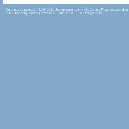
Сва права задржана ©1999-2021 Информативна служба Српске Православне Цркв
11000 Београд, Краља Петра бр.5 | +381 11 3025 101 | info@spc.rs