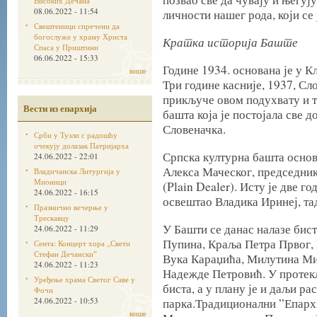
Високих Дечана
08.06.2022 - 11:54
личности нашег рода, који се
Свештеници спречени да
богослуже у храму Христа
Кратка историја Баште
Спаса у Приштини
06.06.2022 - 15:33
Године 1934. основана је у 
више
Три године касније, 1937, Сл
прикључе овом подухвату и т
Вести из епархија
башта која је постојала све д
Словеначка.
Срби у Тузли с радошћу
очекују долазак Патријарха
Српска културна башта основ
24.06.2022 - 22:01
Алекса Маческог, председник
Владичанска Литургија у
Мионици
(Plain Dealer). Исту је две го
24.06.2022 - 16:15
освештао Владика Иринеј, та
Празнично вечерње у
Трескавцу
У Башти се данас налазе би
24.06.2022 - 11:29
Пупина, Краља Петра Првог, 
Сента: Концерт хора „Свети
Стефан Дечанскиˮ
Вука Караџића, Милутина Ми
24.06.2022 - 11:23
Надежде Петровић. У протекли
Уређење храма Светог Саве у
биста, а у плану је и даљи р
Фочи
24.06.2022 - 10:53
парка.Традиционални ”Епархи
више