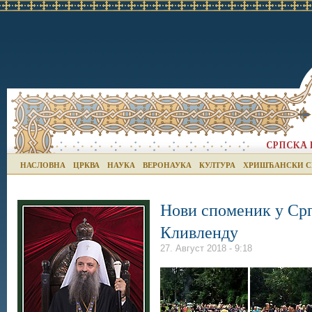
НАСЛОВНА
ЦРКВА
НАУКА
ВЕРОНАУКА
КУЛТУРА
ХРИШЋАНСКИ С
Нови споменик у Срп
Кливленду
27. Август 2018 - 9:18