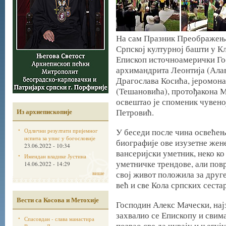
На сам Празник Преображења, 
Српској културној башти у 
Епископ источноамерички Го
архимандрита Леонтија (Ала
Драгослава Косића, јеромона
(Тешановића), протођакона
освештао је споменик чувеној
Из архиепископије
Петровић.
У беседи после чина освећењ
Одлични резултати пријемног
испита за упис у богословије
биографије ове изузетне жене
23.06.2022 - 10:34
вансеријски уметник, неко ко
Имендан владике Јустина
уметничке трендове, али повр
14.06.2022 - 14:29
свој живот положила за друг
више
већ и све Кола српских сестар
Вести са Косова и Метохије
Господин Алекс Мачески, нај
захвалио се Епископу и свим
Спасовдан - слава манастира
позвао све да чувају и његуј