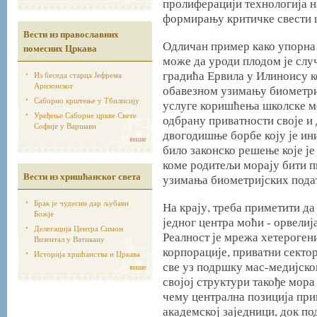
пролиферацији технологија на
формирању критичке свести ш
Вести из православних
Одличан пример како упорна 
помесних Цркава
може да уроди плодом је случ
градића Ервила у Илиноису к
Из беседа старца Јефрема
Аризонског
обавезном узимању биометриј
Саборно крштење у Тбилисију
услуге коришћења школске ме
Уређење Саборне цркве Свете
одбрану приватности своје и 
Софије у Варшави
двогодишње борбе коју је ин
више
било законско решење које ј
коме родитељи морају бити п
Вести из хришћанског света
узимања биометријских подат
Брак је чудесни дар љубави
На крају, треба приметити да
Божје
једног центра моћи - орвелиј
Делегација Центра Симон
Реалност је мрежа хетероген
Визентал у Ватикану
корпорације, приватни сектор
Историја хршћанства и Цркава
све уз подршку мас-медијско
више
својој структури такође мора
чему централна позиција при
академској заједници, док по