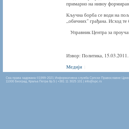
примарно на нивоу формирањ
Кључна борба се води на пољ
„обичних" грађана. Исход те
Управник Центра за проуча
Извор: Политика, 15.03.2011.
Медији
|
Сва права задржана ©1999-2021 Информативна служба Српске Православне Цркв
11000 Београд, Краља Петра бр.5 | +381 11 3025 101 | info@spc.rs