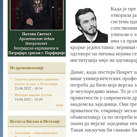
Када је пр
отворила ј
система иде
сопственим
упитали о ч
има са пра
крајње једноставна: верници 
одговоре на питања којима с
институција није на одговара
Из архиепископије
Данас, када постоји Покрет з
више универзитетских профе
Одлични резултати пријемног
потреба да било која верска 
испита за упис у богословије
23.06.2022 - 10:34
је неупоредиво мања. То је с
Имендан владике Јустина
приватности у савременом др
14.06.2022 - 14:29
академска заједница. Они тр
више
приватности, откривају меха
обавештавају (а по потреби и
Вести са Косова и Метохије
значи да верске заједнице не
Такав закључак би свакако би
Спасовдан - слава манастира