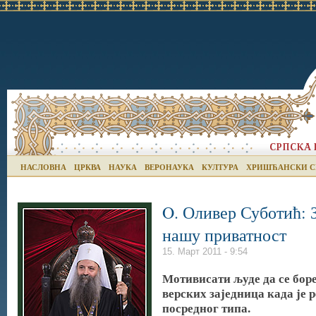
НАСЛОВНА
ЦРКВА
НАУКА
ВЕРОНАУКА
КУЛТУРА
ХРИШЋАНСКИ С
O. Оливер Суботић: 
нашу приватност
15. Март 2011 - 9:54
Мотивисати људе да се боре
верских заједница када је 
посредног типа.