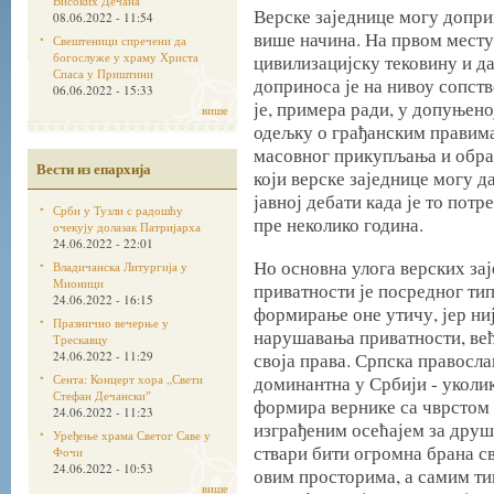
Високих Дечана
Верске заједнице могу допри
08.06.2022 - 11:54
више начина. На првом месту,
Свештеници спречени да
богослуже у храму Христа
цивилизацијску тековину и д
Спаса у Приштини
доприноса је на нивоу сопст
06.06.2022 - 15:33
је, примера ради, у допуњено
више
одељку о грађанским правим
масовног прикупљања и обрад
Вести из епархија
који верске заједнице могу д
јавној дебати када је то пот
Срби у Тузли с радошћу
пре неколико година.
очекују долазак Патријарха
24.06.2022 - 22:01
Но основна улога верских зај
Владичанска Литургија у
Мионици
приватности је посредног тип
24.06.2022 - 16:15
формирање оне утичу, јер ни
Празнично вечерње у
нарушавања приватности, већ
Трескавцу
24.06.2022 - 11:29
своја права. Српска правосла
Сента: Концерт хора „Свети
доминантна у Србији - уколи
Стефан Дечанскиˮ
формира вернике са чврстом
24.06.2022 - 11:23
изграђеним осећајем за друш
Уређење храма Светог Саве у
ствари бити огромна брана с
Фочи
24.06.2022 - 10:53
овим просторима, а самим ти
више