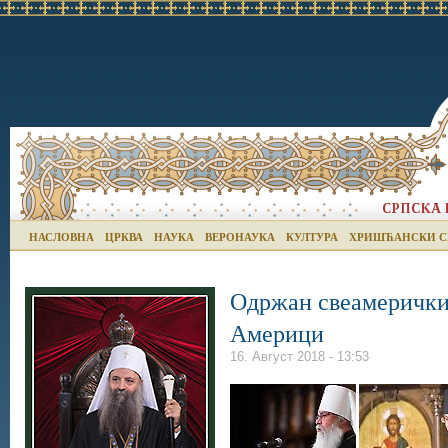
НАСЛОВНА
ЦРКВА
НАУКА
ВЕРОНАУКА
КУЛТУРА
ХРИШЋАНСКИ С
Одржан свеамерички
Америци
16. Август 2018 - 13:53