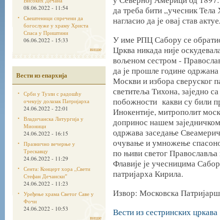
Високих Дечана
08.06.2022 - 11:54
да треба бити „учесник Тела
Свештеници спречени да
нагласио да је овај став актуе
богослуже у храму Христа
Спаса у Приштини
У име РПЦ Сабору се обратио
06.06.2022 - 15:33
Црква никада није оскудевал
више
вољеном сестром - Правосла
да је прошле године одржан
Вести из епархија
Москви и избора сверуског п
светитеља Тихона, заједно с
Срби у Тузли с радошћу
побожности какви су били п
очекују долазак Патријарха
24.06.2022 - 22:01
Инокентије, митрополит мос
Владичанска Литургија у
допринос нашем заједничком 
Мионици
одржава заседање Свеамерич
24.06.2022 - 16:15
очување и умножење спасоно
Празнично вечерње у
Трескавцу
по њиви светог Православља 
24.06.2022 - 11:29
Флавије је учесницима Сабор
Сента: Концерт хора „Свети
патријарха Кирила.
Стефан Дечанскиˮ
24.06.2022 - 11:23
Извор: Московска Патријарш
Уређење храма Светог Саве у
Фочи
24.06.2022 - 10:53
Вести из сестринских цркава
више