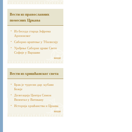
Вести из православних
помесних Цркава
Из беседа старца Јефрема
Аризонског
Саборно крштење у Тбилисију
Уређење Саборне цркве Свете
Софије у Варшави
више
Вести из хришћанског света
Брак је чудесни дар љубави
Божје
Делегација Центра Симон
Визентал у Ватикану
Историја хршћанства и Цркава
више