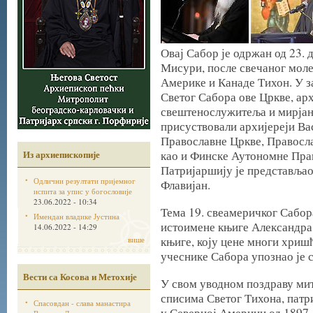
Овај Сабор је одржан од 23. д
Мисури, после свечаног моле
Америке и Канаде Тихон. У з
Светог Сабора ове Цркве, ар
свештенослужитеља и мирјан
присуствовали архијереји Ва
Православне Цркве, Правосл
Из архиепископије
као и Финске Аутономне Пра
Патријаршију је представљао
Одлични резултати пријемног
Флавијан.
испита за упис у богословије
23.06.2022 - 10:34
Тема 19. свеамеричког Сабора
Имендан владике Јустина
истоимене књиге Александра
14.06.2022 - 14:29
књиге, коју цене многи хришћ
више
учеснике Сабора упознао је 
Вести са Косова и Метохије
У свом уводном поздраву мит
списима Светог Тихона, патри
Спасовдан - слава манастира
у Северној Америци од 1897. 