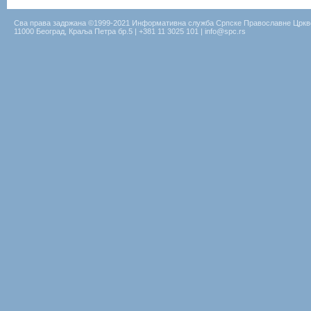
Сва права задржана ©1999-2021 Информативна служба Српске Православне Цркв
11000 Београд, Краља Петра бр.5 | +381 11 3025 101 | info@spc.rs