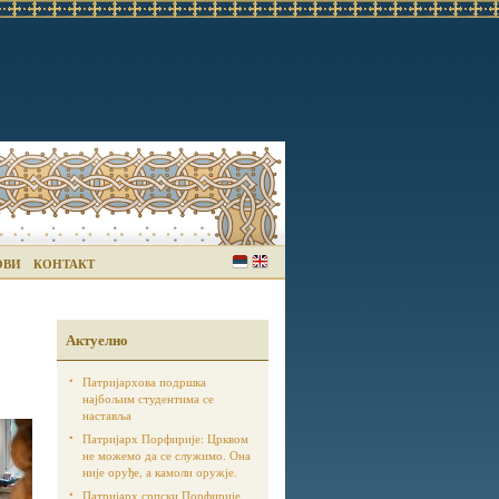
ОВИ
КОНТАКТ
Актуелно
Патријархова подршка
најбољим студентима се
наставља
Патријарх Порфирије: Црквом
не можемо да се служимо. Она
није оруђе, а камоли оружје.
Патријарх српски Порфирије