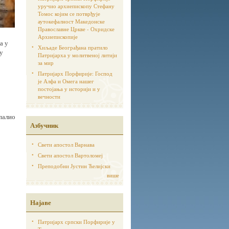
уручио архиепископу Стефану
Томос којим се потврђује
аутoкефалност Македонске
Православне Цркве - Охридске
Архиепископије
а у
Хиљаде Београђана пратило
 у
Патријарха у молитвеној литији
за мир
Патријарх Порфирије: Господ
је Алфа и Омега нашег
постојања у историји и у
вечности
палио
Азбучник
Свети апостол Варнава
Свети апостол Вартоломеј
Преподобни Јустин Ћелијски
више
Најаве
Патријарх српски Порфирије у