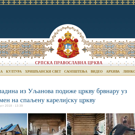
КА
КУЛТУРА
ХРИШЋАНСКИ СВЕТ
САОПШТЕЊА
ВИДЕО
АРХИВА
ЛИНК
адина из Уљанова подиже цркву брвнару уз
мен на спаљену карелијску цркву
уст 2018 - 13:39