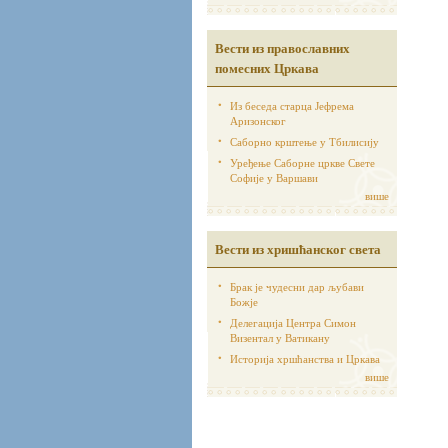
Вести из православних
помесних Цркава
Из беседа старца Јефрема
Аризонског
Саборно крштење у Тбилисију
Уређење Саборне цркве Свете
Софије у Варшави
више
Вести из хришћанског света
Брак је чудесни дар љубави
Божје
Делегација Центра Симон
Визентал у Ватикану
Историја хршћанства и Цркава
више