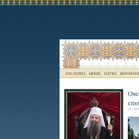
НАСЛОВНА
ЦРКВА
НАУКА
ВЕРОНАУ
Омл
спо
23. Авг