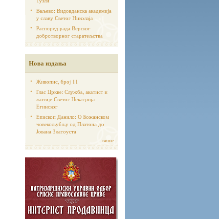
Тузли
Ваљево: Видовданска академија
у славу Светог Николаја
Распоред рада Верског
добротворног старатељства
Нова издања
Живопис, број 11
Глас Цркве: Служба, акатист и
житије Светог Некатрија
Егинског
Епископ Данило: О Божанском
човекољубљу од Платона до
Јована Златоуста
више