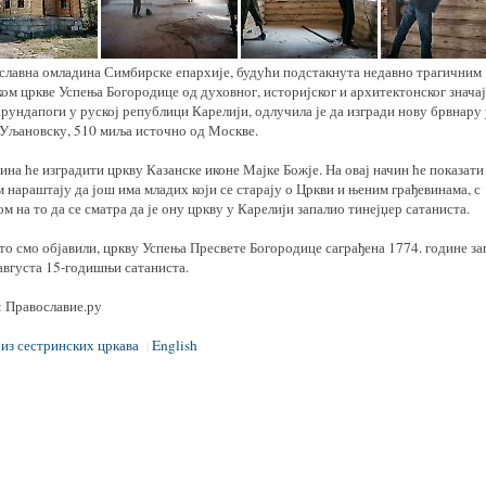
славна омладина Симбирске епархије, будући подстакнута недавно трагичним
ом цркве Успења Богородице од духовног, историјског и архитектонског значај
рундапоги у руској републици Карелији, одлучила је да изгради нову брвнару
 Уљановску, 510 миља источно од Москве.
на ће изградити цркву Казанске иконе Мајке Божје. На овај начин ће показати
 нараштају да још има младих који се старају о Цркви и њеним грађевинама, с
м на то да се сматра да је ону цркву у Карелији запалио тинејџер сатаниста.
то смо објавили, цркву Успења Пресвете Богородице саграђена 1774. године за
 августа 15-годишњи сатаниста.
: Православие.ру
 из сестринских цркава
English
|