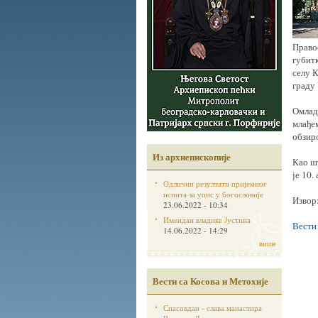
Право
губитк
селу К
граду
Омлади
млађем
обзиро
Из архиепископије
Као ш
је 10.
Одлични резултати пријемног
испита за упис у богословије
Извор
23.06.2022 - 10:34
Имендан владике Јустина
Вести
14.06.2022 - 14:29
више
Вести са Косова и Метохије
Спасовдан - слава манастира