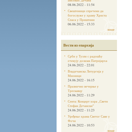
Високих Дечана
08.06.2022 - 11:54
Свештеници спречени да
богослуже у храму Христа
Спаса у Приштини
06.06.2022 - 15:33
више
Вести из епархија
Срби у Тузли с радошћу
очекују долазак Патријарха
24.06.2022 - 22:01
Владичанска Литургија у
Мионици
24.06.2022 - 16:15
Празнично вечерње у
Трескавцу
24.06.2022 - 11:29
Сента: Концерт хора „Свети
Стефан Дечанскиˮ
24.06.2022 - 11:23
Уређење храма Светог Саве у
Фочи
24.06.2022 - 10:53
више