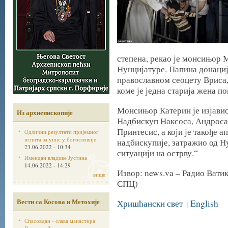
степена, рекао је монсињор 
Нунцијатуре. Папина донаци
православном сеоцету Вриса,
коме је једна старија жена по
Монсињор Катерин је изјавио
Из архиепископије
Надбискуп Наксоса, Андроса
Принтесис, а који је такође 
Одлични резултати пријемног
испита за упис у богословије
надбискупије, затражио од Н
23.06.2022 - 10:34
ситуацији на острву.“
Имендан владике Јустина
14.06.2022 - 14:29
Извор: news.va – Радио Вати
више
СПЦ)
Вести са Косова и Метохије
Хришћански свет
English
|
Спасовдан - слава манастира