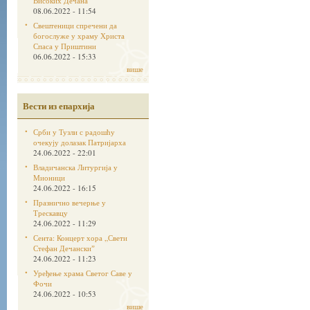
Високих Дечана
08.06.2022 - 11:54
Свештеници спречени да
богослуже у храму Христа
Спаса у Приштини
06.06.2022 - 15:33
више
Вести из епархија
Срби у Тузли с радошћу
очекују долазак Патријарха
24.06.2022 - 22:01
Владичанска Литургија у
Мионици
24.06.2022 - 16:15
Празнично вечерње у
Трескавцу
24.06.2022 - 11:29
Сента: Концерт хора „Свети
Стефан Дечанскиˮ
24.06.2022 - 11:23
Уређење храма Светог Саве у
Фочи
24.06.2022 - 10:53
више