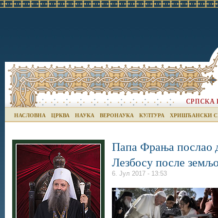
НАСЛОВНА
ЦРКВА
НАУКА
ВЕРОНАУКА
КУЛТУРА
ХРИШЋАНСКИ С
Папа Фрања послао д
Лезбосу после земљ
6. Јул 2017 - 13:53