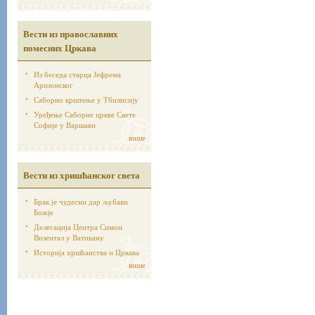
Вести из православних
помесних Цркава
Из беседа старца Јефрема
Аризонског
Саборно крштење у Тбилисију
Уређење Саборне цркве Свете
Софије у Варшави
више
Вести из хришћанског света
Брак је чудесни дар љубави
Божје
Делегација Центра Симон
Визентал у Ватикану
Историја хршћанства и Цркава
више