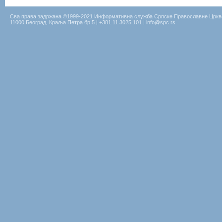
Сва права задржана ©1999-2021 Информативна служба Српске Православне Цркв
11000 Београд, Краља Петра бр.5 | +381 11 3025 101 | info@spc.rs