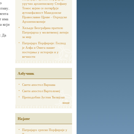
ао
уручио архиепископу Стефану
ативу.
Томос којим се потврђује
аутoкефалност Македонске
мента
Православне Цркве - Охридске
т има
Архиепископије
а који
Хиљаде Београђана пратило
Патријарха у молитвеној литији
: Да
за мир
Патријарх Порфирије: Господ
је Алфа и Омега нашег
постојања у историји и у
вечности
Азбучник
Свети апостол Варнава
Свети апостол Вартоломеј
Преподобни Јустин Ћелијски
више
Најаве
Патријарх српски Порфирије у