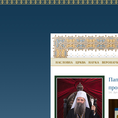
НАСЛОВНА
ЦРКВА
НАУКА
ВЕРОНАУ
Пап
про
14. Јул