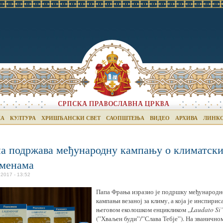
КА
КУЛТУРА
ХРИШЋАНСКИ СВЕТ
САОПШТЕЊА
ВИДЕО
АРХИВА
ЛИНК
а подржава међународну кампању о климатск
менама
 2017 - 13:52
Папа Фрања изразио је подршку међународн
кампањи везаној за климу, а која је инспирис
његовом еколошком енцикликом „
Laudato
Si
’
(”Хваљен буди”/”Слава Тебје”). На званично