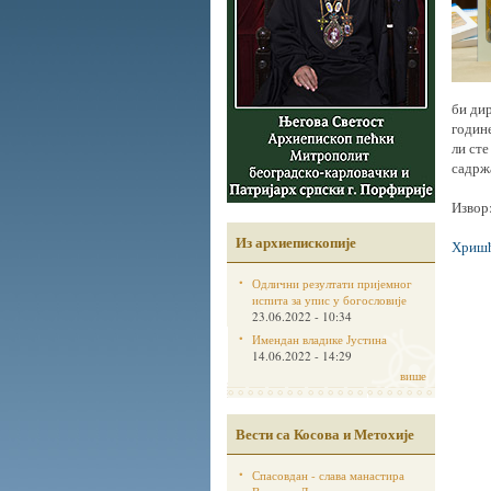
би ди
годин
ли ст
садрж
Извор
Из архиепископије
Хришћ
Одлични резултати пријемног
испита за упис у богословије
23.06.2022 - 10:34
Имендан владике Јустина
14.06.2022 - 14:29
више
Вести са Косова и Метохије
Спасовдан - слава манастира