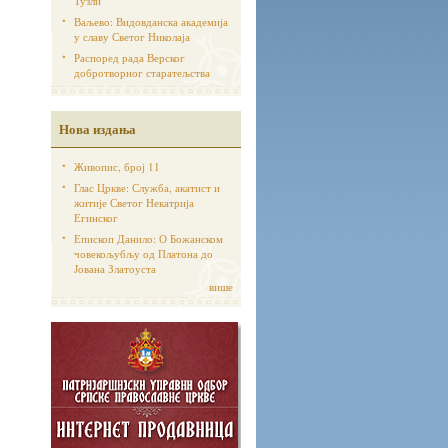
Тузли
Ваљево: Видовданска академија
у славу Светог Николаја
Распоред рада Верског
добротворног старатељства
Нова издања
Живопис, број 11
Глас Цркве: Служба, акатист и
житије Светог Некатрија
Егинског
Епископ Данило: О Божанском
човекољубљу од Платона до
Јована Златоуста
више