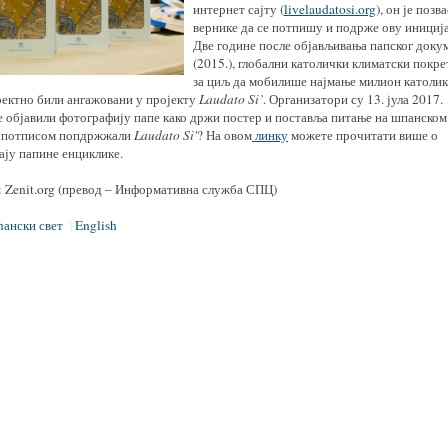
интернет сајту (
livelaudatosi.org
), он је позв
вернике да се потпишу и подрже ову инициј
Две године после објављивања папског доку
(2015.), глобални католички климатски покре
за циљ да мобилише најмање милион католик
ректно били ангажовани у пројекту
Laudato
Si
’
. Организатори су 13. јула 2017.
е објавили фотографију папе како држи постер и поставља питање на шпанском
е потписом попдржжали
Laudato Si'
? На овом
линку
можете прочитати више о
ају папине енциклике.
: Zenit.org (превод – Информативна служба СПЦ)
ански свет
English
|