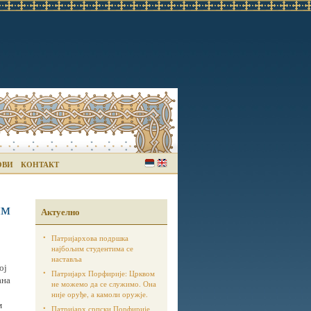
ОВИ
КОНТАКТ
им
Актуелно
Патријархова подршка
најбољим студентима се
наставља
ој
Патријарх Порфирије: Црквом
ана
не можемо да се служимо. Она
није оруђе, а камоли оружје.
м
Патријарх српски Порфирије