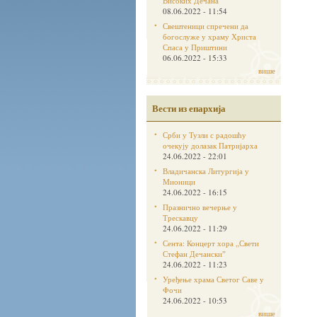
Високих Дечана
08.06.2022 - 11:54
Свештеници спречени да
богослуже у храму Христа
Спаса у Приштини
06.06.2022 - 15:33
више
Вести из епархија
Срби у Тузли с радошћу
очекују долазак Патријарха
24.06.2022 - 22:01
Владичанска Литургија у
Мионици
24.06.2022 - 16:15
Празнично вечерње у
Трескавцу
24.06.2022 - 11:29
Сента: Концерт хора „Свети
Стефан Дечанскиˮ
24.06.2022 - 11:23
Уређење храма Светог Саве у
Фочи
24.06.2022 - 10:53
више