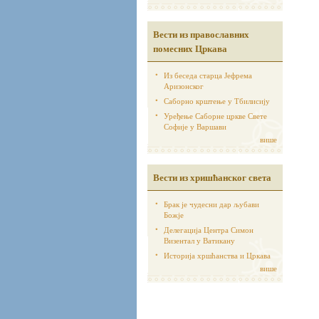
Вести из православних
помесних Цркава
Из беседа старца Јефрема
Аризонског
Саборно крштење у Тбилисију
Уређење Саборне цркве Свете
Софије у Варшави
више
Вести из хришћанског света
Брак је чудесни дар љубави
Божје
Делегација Центра Симон
Визентал у Ватикану
Историја хршћанства и Цркава
више