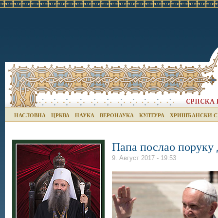
НАСЛОВНА
ЦРКВА
НАУКА
ВЕРОНАУКА
КУЛТУРА
ХРИШЋАНСКИ С
Папа послао поруку 
9. Август 2017 - 19:53