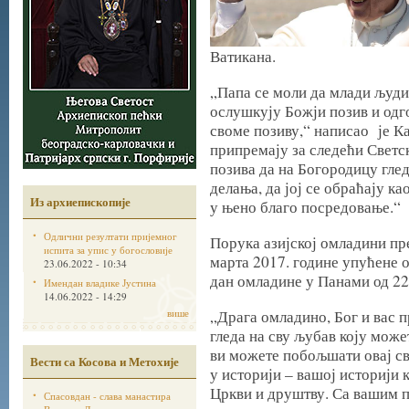
Ватикана.
„Папа се моли да млади људи
ослушкују Божји позив и одг
своме позиву,“ написао је К
припремају за следећи Светс
позива да на Богородицу гле
делања, да јој се обраћају ка
Из архиепископије
у њено благо посредовање.“
Одлични резултати пријемног
Порука азијској омладини пр
испита за упис у богословије
марта 2017. године упућене 
23.06.2022 - 10:34
дан омладине у Панами од 22.
Имендан владике Јустина
14.06.2022 - 14:29
више
„Драга омладино, Бог и вас пр
гледа на сву љубав коју може
ви можете побољшати овај св
Вести са Косова и Метохије
у историји – вашој историји 
Цркви и друштву. Са вашим 
Спасовдан - слава манастира