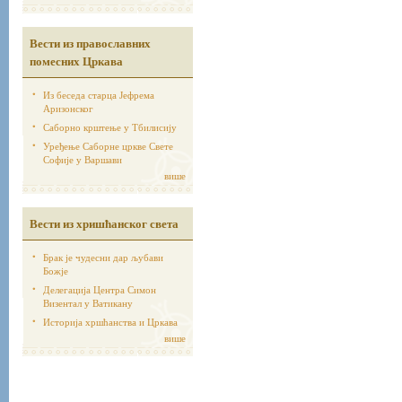
Вести из православних
помесних Цркава
Из беседа старца Јефрема
Аризонског
Саборно крштење у Тбилисију
Уређење Саборне цркве Свете
Софије у Варшави
више
Вести из хришћанског света
Брак је чудесни дар љубави
Божје
Делегација Центра Симон
Визентал у Ватикану
Историја хршћанства и Цркава
више