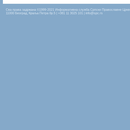
Сва права задржана ©1999-2021 Информативна служба Српске Православне Цркв
11000 Београд, Краља Петра бр.5 | +381 11 3025 101 | info@spc.rs