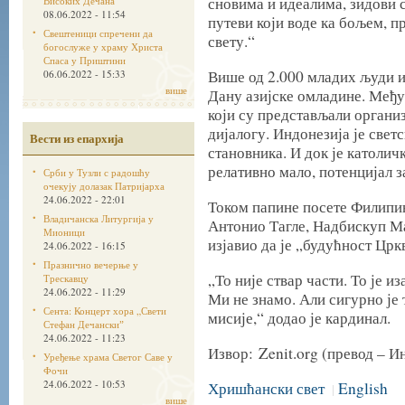
сновима и идеалима, зидови с
Високих Дечана
08.06.2022 - 11:54
путеви који воде ка бољем, 
Свештеници спречени да
свету.“
богослуже у храму Христа
Спаса у Приштини
Више од 2.000 младих људи из
06.06.2022 - 15:33
више
Дану азијске омладине. Међу
који су представљали органи
дијалогу. Индонезија је свет
Вести из епархија
становника. И док је католич
релативно мало, потенцијал з
Срби у Тузли с радошћу
очекују долазак Патријарха
24.06.2022 - 22:01
Током папине посете Филипи
Владичанска Литургија у
Антонио Тагле, Надбискуп Ма
Мионици
изјавио да је „будућност Црк
24.06.2022 - 16:15
Празнично вечерње у
„То није ствар части. То је и
Трескавцу
24.06.2022 - 11:29
Ми не знамо. Али сигурно је 
Сента: Концерт хора „Свети
мисије,“ додао је кардинал.
Стефан Дечанскиˮ
24.06.2022 - 11:23
Извор: Zenit.org (превод –
Уређење храма Светог Саве у
Фочи
24.06.2022 - 10:53
Хришћански свет
English
|
више