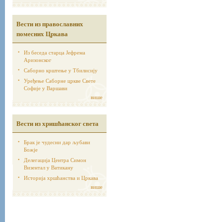
Вести из православних
помесних Цркава
Из беседа старца Јефрема
Аризонског
Саборно крштење у Тбилисију
Уређење Саборне цркве Свете
Софије у Варшави
више
Вести из хришћанског света
Брак је чудесни дар љубави
Божје
Делегација Центра Симон
Визентал у Ватикану
Историја хршћанства и Цркава
више