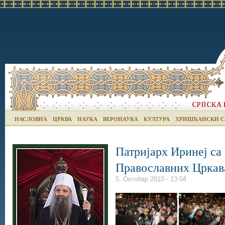
НАСЛОВНА
ЦРКВА
НАУКА
ВЕРОНАУКА
КУЛТУРА
ХРИШЋАНСКИ С
Патријарх Иринеј са
Православних Цркав
5. Октобар 2010 - 13:04