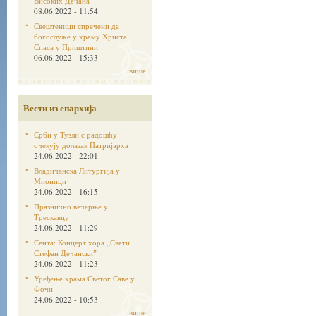
Високих Дечана
08.06.2022 - 11:54
Свештеници спречени да
богослуже у храму Христа
Спаса у Приштини
06.06.2022 - 15:33
више
Вести из епархија
Срби у Тузли с радошћу
очекују долазак Патријарха
24.06.2022 - 22:01
Владичанска Литургија у
Мионици
24.06.2022 - 16:15
Празнично вечерње у
Трескавцу
24.06.2022 - 11:29
Сента: Концерт хора „Свети
Стефан Дечанскиˮ
24.06.2022 - 11:23
Уређење храма Светог Саве у
Фочи
24.06.2022 - 10:53
више