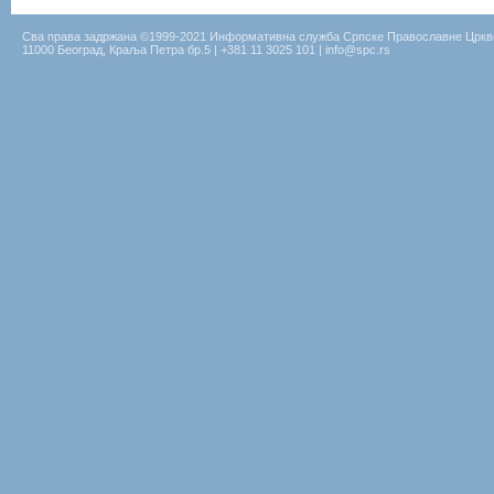
Сва права задржана ©1999-2021 Информативна служба Српске Православне Цркв
11000 Београд, Краља Петра бр.5 | +381 11 3025 101 | info@spc.rs