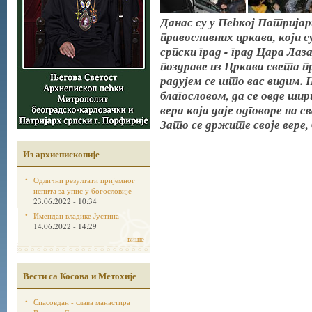
Данас су у Пећкој Патрија
православних цркава, који с
српски град - град Цара Лаза
поздраве из Цркава света пр
радујем се што вас видим. 
благословом, да се овде шир
вера која даје одговоре на с
Зато се држите своје вере, 
Из архиепископије
Одлични резултати пријемног
испита за упис у богословије
23.06.2022 - 10:34
Имендан владике Јустина
14.06.2022 - 14:29
више
Вести са Косова и Метохије
Спасовдан - слава манастира