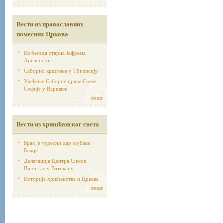
Вести из православних
помесних Цркава
Из беседа старца Јефрема
Аризонског
Саборно крштење у Тбилисију
Уређење Саборне цркве Свете
Софије у Варшави
више
Вести из хришћанског света
Брак је чудесни дар љубави
Божје
Делегација Центра Симон
Визентал у Ватикану
Историја хршћанства и Цркава
више