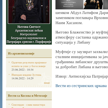
шеиком Абдул Латифом Дариј
замеником поглавара Врховно
Наим Хасаном.
Његово Блаженство је муфтиј
атмосферу састанка одржаног 1
ситуација у Либану
Муфтије су заузврат захвали
Из архиепископије
сталним иницијативама за ја
грађанима либанског друштва
Одлични резултати пријемног
за добробит Либана и његово
испита за упис у богословије
23.06.2022 - 10:34
Имендан владике Јустина
Извор: Антиохијска Патрија
14.06.2022 - 14:29
више
Вести из сестринских цркава
Вести са Косова и Метохије
Спасовдан - слава манастира