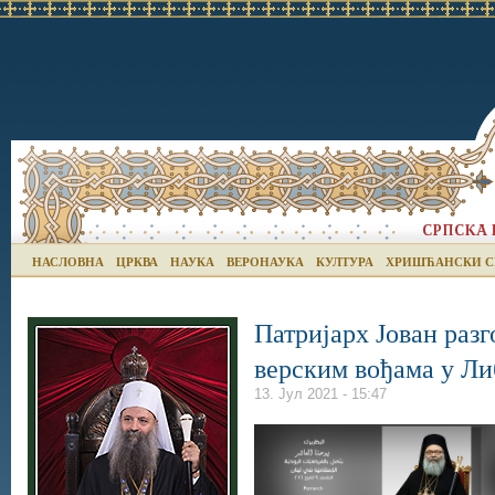
НАСЛОВНА
ЦРКВА
НАУКА
ВЕРОНАУКА
КУЛТУРА
ХРИШЋАНСКИ С
Патријарх Јован раз
верским вођама у Л
13. Јул 2021 - 15:47