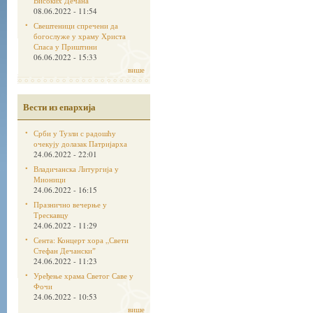
Високих Дечана
08.06.2022 - 11:54
Свештеници спречени да
богослуже у храму Христа
Спаса у Приштини
06.06.2022 - 15:33
више
Вести из епархија
Срби у Тузли с радошћу
очекују долазак Патријарха
24.06.2022 - 22:01
Владичанска Литургија у
Мионици
24.06.2022 - 16:15
Празнично вечерње у
Трескавцу
24.06.2022 - 11:29
Сента: Концерт хора „Свети
Стефан Дечанскиˮ
24.06.2022 - 11:23
Уређење храма Светог Саве у
Фочи
24.06.2022 - 10:53
више