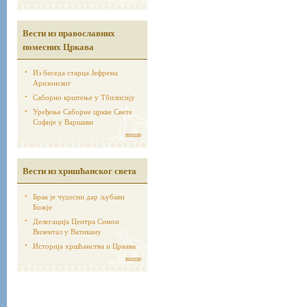
Вести из православних
помесних Цркава
Из беседа старца Јефрема
Аризонског
Саборно крштење у Тбилисију
Уређење Саборне цркве Свете
Софије у Варшави
више
Вести из хришћанског света
Брак је чудесни дар љубави
Божје
Делегација Центра Симон
Визентал у Ватикану
Историја хршћанства и Цркава
више