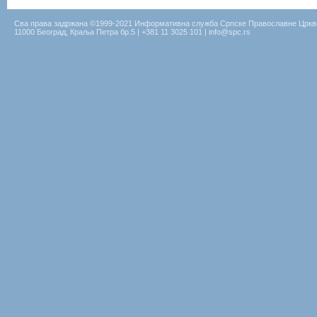
Сва права задржана ©1999-2021 Информативна служба Српске Православне Цркв
11000 Београд, Краља Петра бр.5 | +381 11 3025 101 | info@spc.rs