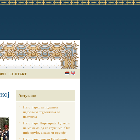
ОВИ
КОНТАКТ
кој
Актуелно
Патријархова подршка
најбољим студентима се
наставља
Патријарх Порфирије: Црквом
не можемо да се служимо. Она
није оруђе, а камоли оружје.
Патријарх српски Порфирије