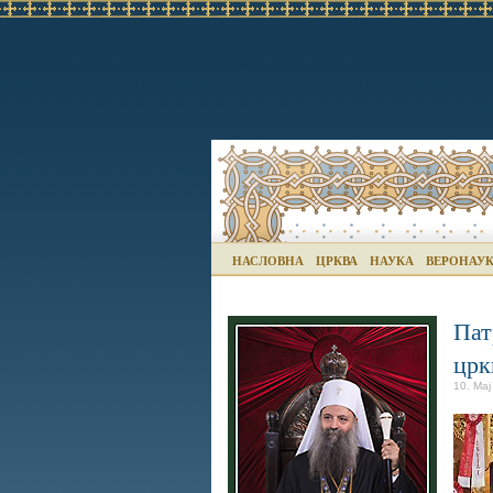
НАСЛОВНА
ЦРКВА
НАУКА
ВЕРОНАУ
Пат
црк
10. Мај