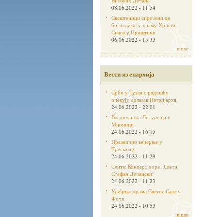
Високих Дечана
08.06.2022 - 11:54
Свештеници спречени да
богослуже у храму Христа
Спаса у Приштини
06.06.2022 - 15:33
више
Вести из епархија
Срби у Тузли с радошћу
очекују долазак Патријарха
24.06.2022 - 22:01
Владичанска Литургија у
Мионици
24.06.2022 - 16:15
Празнично вечерње у
Трескавцу
24.06.2022 - 11:29
Сента: Концерт хора „Свети
Стефан Дечанскиˮ
24.06.2022 - 11:23
Уређење храма Светог Саве у
Фочи
24.06.2022 - 10:53
више