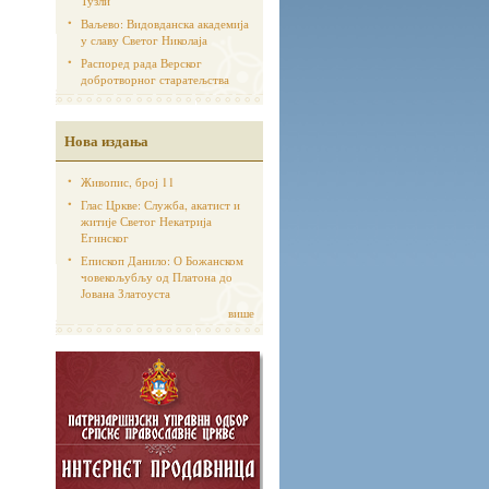
Тузли
Ваљево: Видовданска академија
у славу Светог Николаја
Распоред рада Верског
добротворног старатељства
Нова издања
Живопис, број 11
Глас Цркве: Служба, акатист и
житије Светог Некатрија
Егинског
Епископ Данило: О Божанском
човекољубљу од Платона до
Јована Златоуста
више