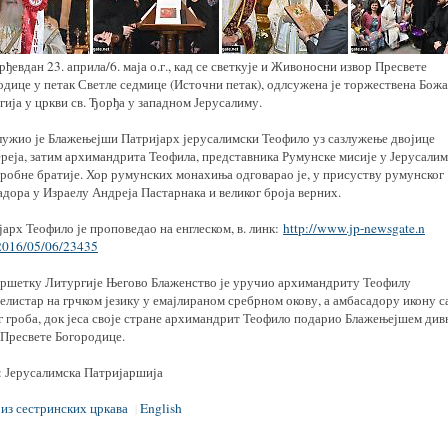
ђевдан 23. априла/6. маја о.г., кад се светкује и Живоносни извор Пресвете
одице у петак Светле седмице (Источни петак), одлсужена је торжествена Бож
ија у цркви св. Ђорђа у западном Јерусалиму.
лужио је Блажењејши Патријарх јерусалимски Теофило уз сазлужење двојице
реја, затим архимандрита Теофила, представника Румунске мисије у Јерусалим
гробне братије. Хор румунских монахиња одговарао је, у присуству румунског
дора у Израелу Андреја Пастарнака и великог броја верних.
арх Теофило је проповедао на енглеском, в. линк:
http://www.jp-newsgate.n
/2016/05/06/23435
вршетку Литургије Његово Блаженство је уручио архимандриту Теофилу
елистар на грчком језику у емајлираном сребрном окову, а амбасадору икону с
г гроба, док јеса своје стране архимандрит Теофило подарио Блажењејшем див
 Пресвете Богородице.
: Јерусалимска Патријаршија
 из сестринских цркава
English
|