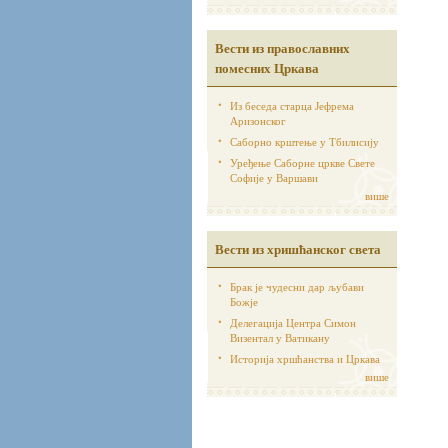
Вести из православних
помесних Цркава
Из беседа старца Јефрема
Аризонског
Саборно крштење у Тбилисију
Уређење Саборне цркве Свете
Софије у Варшави
више
Вести из хришћанског света
Брак је чудесни дар љубави
Божје
Делегација Центра Симон
Визентал у Ватикану
Историја хршћанства и Цркава
више