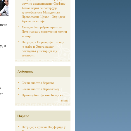
уручио архиепископу Стефану
Томос којим се потврђује
аутoкефалност Македонске
Православне Цркве - Охридске
Архиепископије
анска
Хиљаде Београђана пратило
Патријарха у молитвеној литији
за мир
Патријарх Порфирије: Господ
у, и
је Алфа и Омега нашег
постојања у историји и у
вечности
Азбучник
Свети апостол Варнава
а
Свети апостол Вартоломеј
ну
Преподобни Јустин Ћелијски
више
Најаве
Патријарх српски Порфирије у