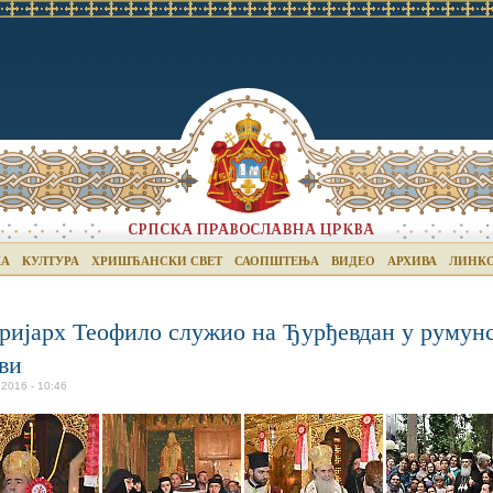
КА
КУЛТУРА
ХРИШЋАНСКИ СВЕТ
САОПШТЕЊА
ВИДЕО
АРХИВА
ЛИНК
ријарх Теофило служио на Ђурђевдан у румунс
ви
 2016 - 10:46