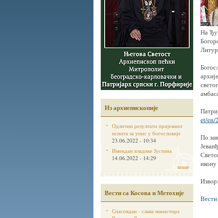
На Ђур
Богор
Литург
Богос
архије
свето
амбаса
Из архиепископије
Патриј
et/en
Одлични резултати пријемног
испита за упис у богословије
По за
23.06.2022 - 10:34
Јеванђ
Имендан владике Јустина
Свето
14.06.2022 - 14:29
икону
више
Извор
Вести са Косова и Метохије
Вести
Спасовдан - слава манастира