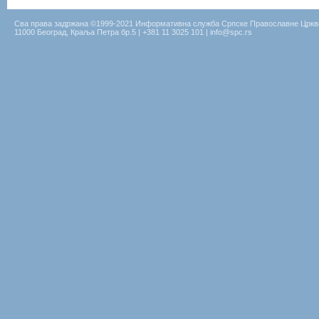
Сва права задржана ©1999-2021 Информативна служба Српске Православне Цркв
11000 Београд, Краља Петра бр.5 | +381 11 3025 101 | info@spc.rs