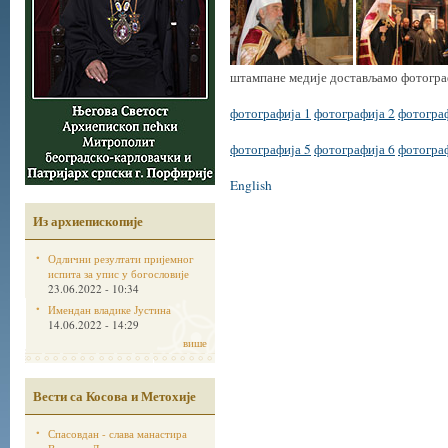
штампане медије достављамо фотограф
фотографија 1
фотографија 2
фотограф
фотографија 5
фотографија 6
фотограф
English
Из архиепископије
Одлични резултати пријемног
испита за упис у богословије
23.06.2022 - 10:34
Имендан владике Јустина
14.06.2022 - 14:29
више
Вести са Косова и Метохије
Спасовдан - слава манастира