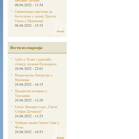
Високих Дечана
08.06.2022 - 11:54
Свештеници спречени да
богослуже у храму Христа
Спаса у Приштини
06.06.2022 - 15:33
више
Вести из епархија
Срби у Тузли с радошћу
очекују долазак Патријарха
24.06.2022 - 22:01
Владичанска Литургија у
Мионици
24.06.2022 - 16:15
Празнично вечерње у
Трескавцу
24.06.2022 - 11:29
Сента: Концерт хора „Свети
Стефан Дечанскиˮ
24.06.2022 - 11:23
Уређење храма Светог Саве у
Фочи
24.06.2022 - 10:53
више