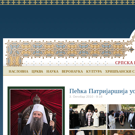
НАСЛОВНА
ЦРКВА
НАУКА
ВЕРОНАУКА
КУЛТУРА
ХРИШЋАНСКИ С
Пећка Патријаршија у
3. Октобар 2010 - 9:16