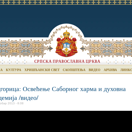
КА
КУЛТУРА
ХРИШЋАНСКИ СВЕТ
САОПШТЕЊА
ВИДЕО
АРХИВА
ЛИНК
горица: Освећење Саборног харма и духовна
демија /видео/
обар 2013 - 8:08