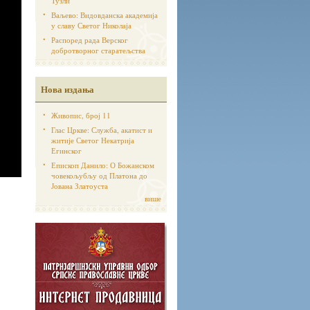
Тузли
Ваљево: Видовданска академија
у славу Светог Николаја
Распоред рада Верског
добротворног старатељства
Нова издања
Живопис, број 11
Глас Цркве: Служба, акатист и
житије Светог Некатрија
Егинског
Епископ Данило: О Божанском
човекољубљу од Платона до
Јована Златоуста
више