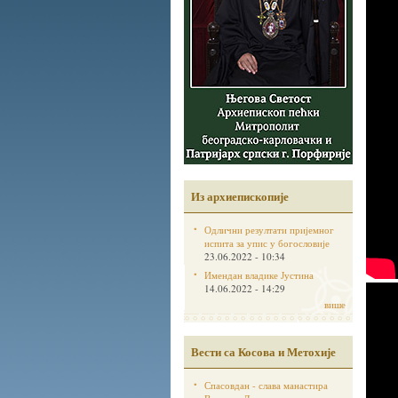
Из архиепископије
Одлични резултати пријемног
испита за упис у богословије
23.06.2022 - 10:34
Имендан владике Јустина
14.06.2022 - 14:29
више
Вести са Косова и Метохије
Спасовдан - слава манастира