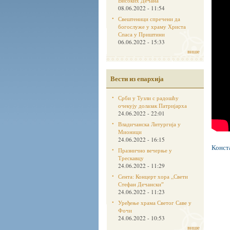
Високих Дечана
08.06.2022 - 11:54
Свештеници спречени да
богослуже у храму Христа
Спаса у Приштини
06.06.2022 - 15:33
више
Вести из епархија
Срби у Тузли с радошћу
очекују долазак Патријарха
24.06.2022 - 22:01
Владичанска Литургија у
Мионици
24.06.2022 - 16:15
Конст
Празнично вечерње у
Трескавцу
24.06.2022 - 11:29
Сента: Концерт хора „Свети
Стефан Дечанскиˮ
24.06.2022 - 11:23
Уређење храма Светог Саве у
Фочи
24.06.2022 - 10:53
више