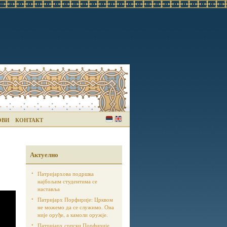
ОВИ
КОНТАКТ
Актуелно
Патријархова подршка
најбољим студентима се
наставља
Патријарх Порфирије: Црквом
не можемо да се служимо. Она
није оруђе, а камоли оружје.
Патријарх српски Порфирије