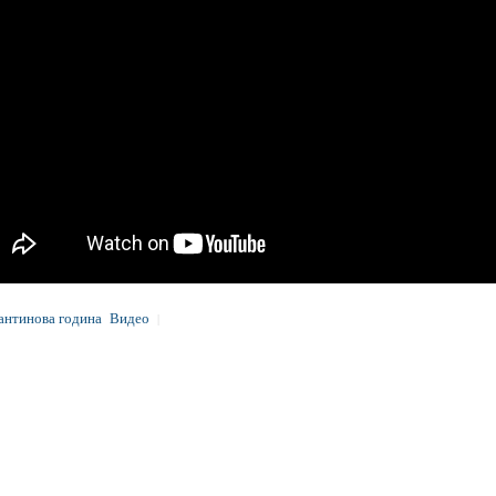
антинова година
Видео
|