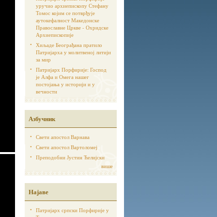
уручио архиепископу Стефану
Томос којим се потврђује
аутoкефалност Македонске
Православне Цркве - Охридске
Архиепископије
Хиљаде Београђана пратило
Патријарха у молитвеној литији
за мир
Патријарх Порфирије: Господ
је Алфа и Омега нашег
постојања у историји и у
вечности
Азбучник
Свети апостол Варнава
Свети апостол Вартоломеј
Преподобни Јустин Ћелијски
више
Најаве
Патријарх српски Порфирије у