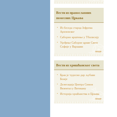
Вести из православних
помесних Цркава
Из беседа старца Јефрема
Аризонског
Саборно крштење у Тбилисију
Уређење Саборне цркве Свете
Софије у Варшави
више
Вести из хришћанског света
Брак је чудесни дар љубави
Божје
Делегација Центра Симон
Визентал у Ватикану
Историја хршћанства и Цркава
више