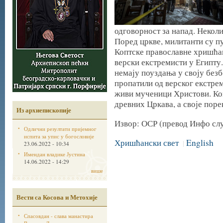
одговорност за напад. Неколи
Поред цркве, милитанти су п
Коптске православне хришћан
верски екстремисти у Египту.
немају поуздања у своју без
пропатили од верског екстре
живи мученици Христови. Коп
древних Цркава, а своје поре
Из архиепископије
Извор: ОСР (превод Инфо с
Одлични резултати пријемног
испита за упис у богословије
Хришћански свет
English
|
23.06.2022 - 10:34
Имендан владике Јустина
14.06.2022 - 14:29
више
Вести са Косова и Метохије
Спасовдан - слава манастира