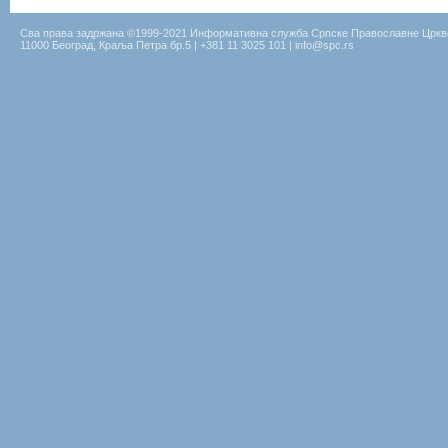
Сва права задржана ©1999-2021 Информативна служба Српске Православне Цркв
11000 Београд, Краља Петра бр.5 | +381 11 3025 101 | info@spc.rs