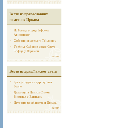
Вести из православних
помесних Цркава
Из беседа старца Јефрема
Аризонског
Саборно крштење у Тбилисију
Уређење Саборне цркве Свете
Софије у Варшави
више
Вести из хришћанског света
Брак је чудесни дар љубави
Божје
Делегација Центра Симон
Визентал у Ватикану
Историја хршћанства и Цркава
више