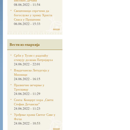
Високих Дечана
08.06.2022 - 11:54
Свештеници спречени да
богослуже у храму Христа
Спаса у Приштини
06.06.2022 - 15:33
више
Вести из епархија
Срби у Тузли с радошћу
очекују долазак Патријарха
24.06.2022 - 22:01
Владичанска Литургија у
Мионици
24.06.2022 - 16:15
Празнично вечерње у
Трескавцу
24.06.2022 - 11:29
Сента: Концерт хора „Свети
Стефан Дечанскиˮ
24.06.2022 - 11:23
Уређење храма Светог Саве у
Фочи
24.06.2022 - 10:53
више