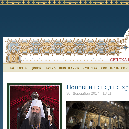
НАСЛОВНА
ЦРКВА
НАУКА
ВЕРОНАУКА
КУЛТУРА
ХРИШЋАНСКИ С
Поновни напад на х
30. Децембар 2017 - 18:11