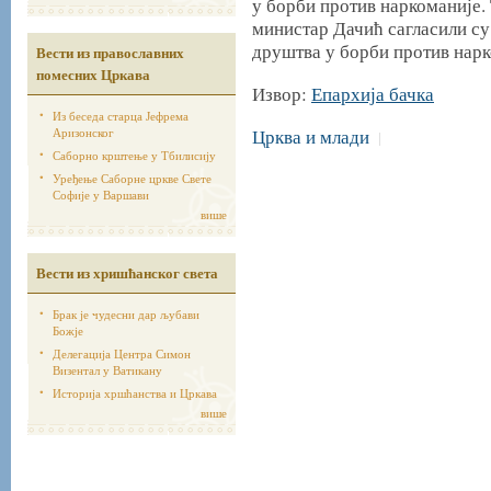
у борби против наркоманије.
министар Дачић сагласили су
друштва у борби против нарк
Вести из православних
помесних Цркава
Извор:
Епархија бачка
Из беседа старца Јефрема
Аризонског
Црква и млади
|
Саборно крштење у Тбилисију
Уређење Саборне цркве Свете
Софије у Варшави
више
Вести из хришћанског света
Брак је чудесни дар љубави
Божје
Делегација Центра Симон
Визентал у Ватикану
Историја хршћанства и Цркава
више