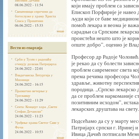
Високих Дечана
који имају проблем са завис
08.06.2022 - 11:54
Епископ Порфирије је навео 
Свештеници спречени да
богослуже у храму Христа
људи који се баве медицином
Спаса у Приштини
помоћ лекара и веома је важ
06.06.2022 - 15:33
сарадњи са Српским лекарски
више
проистећи нешто што је кори
опште добро”, оценио је Вла
Вести из епархија
Професор др Радоје Чоловић
Срби у Тузли с радошћу
је рекао да су болести завис
очекују долазак Патријарха
24.06.2022 - 22:01
проблем савременог света кој
Владичанска Литургија у
према речима професора Чол
Мионици
здравље, животну перспектив
24.06.2022 - 16:15
породица. „Српско лекарско 
Празнично вечерње у
да се проблем наркоманије ст
Трескавцу
24.06.2022 - 11:29
позитивним исходом”, истакао
Сента: Концерт хора „Свети
лекарских друштава на свету
Стефан Дечанскиˮ
24.06.2022 - 11:23
Подсећамо да су у марту мес
Уређење храма Светог Саве у
Патријарх српски г. Иринеј 
Фочи
24.06.2022 - 10:53
Ивица Дачић потписали Мемо
више