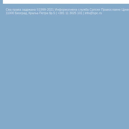
Сва права задржана ©1999-2021 Информативна служба Српске Православне Цркв
11000 Београд, Краља Петра бр.5 | +381 11 3025 101 | info@spc.rs