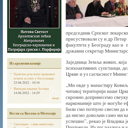
председник Српског лекарск
присуствовали су и др Пета
факултета у Београду као и
државни секретар Министарс
Заједница Земља живих, која
Из архиепископије
психоактивних супстанци, де
Цркве и уз сагласност Минис
Одлични резултати пријемног
испита за упис у богословије
23.06.2022 - 10:34
,,Ми овде у манастиру Ковиљу
Имендан владике Јустина
читавој територији наше Цркв
14.06.2022 - 14:29
скромно допринесемо свеуку
више
наркоманије што је могуће е
били смо потпуно свесни да 
Вести са Косова и Метохије
да нисмо довољни само ми ка
успешно”, рекао је Владика 
Спасовдан - слава манастира
Протокола. Из тог разлога и