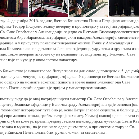
ељу, 4. децембра 2016. године, Његово Блаженство Папа и Патријарх александр
Африке Теодор II служио велику вечерњу и проповедао у светој патријаршијско
 Св. Саве Освећеног у Александрији, заједно са Његовим Високопреосвештенс
политом Акре Наркисом, патријаршијским викаром Александрије, свештенст
аршије, а у присуству почасног генералног конзула Грчке у Александрији г.
ила Какавелакиса, представника Јелинске заједнице, удружења и друштава из о
нице. Током вечерње изнесене су на целивање честице моштију Блаженог Саве
ног које се чувају у овом светом манастиру.
 Блаженство је началствовао Литургијом на дан славе, у понедељак, 5. децемб
 године, у споменутој патријаршијској цркви.У проповеди се Његово Блаженст
но осврнуо на моменте аскетског живота и време нашег Блаженог оца Саве
еног. После служби одржан је пријем у манастирском конаку.
имати у виду да је овај патријаршијски манастир Св. Саве Освећеног у Алекса
 центар Јелинске заједнице у Великом граду Александрији, и да је основан још 
а током свог историјског пута био је, осим Патријарховог седишта, и болница, д
ј сиромашних, школа, гробље патријараха итд. У самој главној цркви налази с
рни стуб на коме је, према предању, велика александријска мученица Света Ка
е везана и мучена, па је скончала одсецањем главе, а при светом олтару је Св.
рије Епископ Пентаполиса био рукоположен за свештеника.