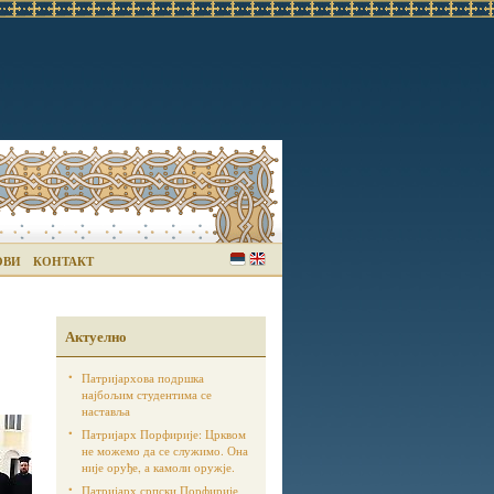
ОВИ
КОНТАКТ
Актуелно
Патријархова подршка
најбољим студентима се
наставља
Патријарх Порфирије: Црквом
не можемо да се служимо. Она
није оруђе, а камоли оружје.
Патријарх српски Порфирије