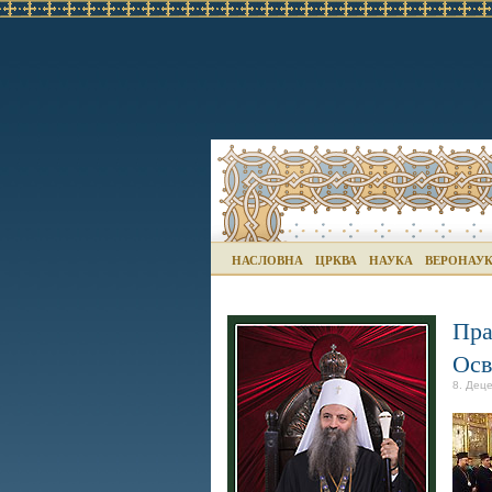
НАСЛОВНА
ЦРКВА
НАУКА
ВЕРОНАУ
Пра
Осв
8. Дец