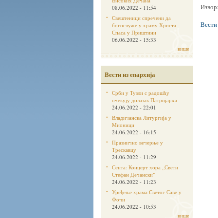
Високих Дечана
Извор
08.06.2022 - 11:54
Свештеници спречени да
Вести
богослуже у храму Христа
Спаса у Приштини
06.06.2022 - 15:33
више
Вести из епархија
Срби у Тузли с радошћу
очекују долазак Патријарха
24.06.2022 - 22:01
Владичанска Литургија у
Мионици
24.06.2022 - 16:15
Празнично вечерње у
Трескавцу
24.06.2022 - 11:29
Сента: Концерт хора „Свети
Стефан Дечанскиˮ
24.06.2022 - 11:23
Уређење храма Светог Саве у
Фочи
24.06.2022 - 10:53
више