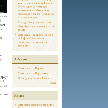
уручио архиепископу Стефану
Томос којим се потврђује
аутoкефалност Македонске
Православне Цркве - Охридске
ијски
Архиепископије
ј
Хиљаде Београђана пратило
твом
Патријарха у молитвеној литији
вом
за мир
Патријарх Порфирије: Господ
ве
је Алфа и Омега нашег
постојања у историји и у
вечности
ра
Азбучник
во
Свети апостол Варнава
Свети апостол Вартоломеј
ндрији
Преподобни Јустин Ћелијски
у 4.
више
ом за
е
тарина
Најаве
Патријарх српски Порфирије у