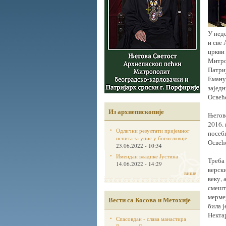
У нед
и све 
цркви
Митро
Патриј
Еману
зајед
Освеће
Из архиепископије
Његово
2016.
Одлични резултати пријемног
посеб
испита за упис у богословије
Освећ
23.06.2022 - 10:34
Имендан владике Јустина
Треба 
14.06.2022 - 14:29
верски
више
веку, 
смешта
мерме
Вести са Косова и Метохије
била ј
Некта
Спасовдан - слава манастира