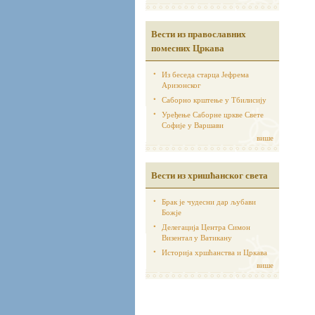
Вести из православних
помесних Цркава
Из беседа старца Јефрема
Аризонског
Саборно крштење у Тбилисију
Уређење Саборне цркве Свете
Софије у Варшави
више
Вести из хришћанског света
Брак је чудесни дар љубави
Божје
Делегација Центра Симон
Визентал у Ватикану
Историја хршћанства и Цркава
више