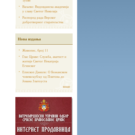
Тузли
Ваљево: Видовданска академија
у славу Светог Николаја
Распоред рада Верског
добротворног старатељства
Нова издања
Живопис, број 11
Глас Цркве: Служба, акатист и
житије Светог Некатрија
Егинског
Епископ Данило: О Божанском
човекољубљу од Платона до
Јована Златоуста
више