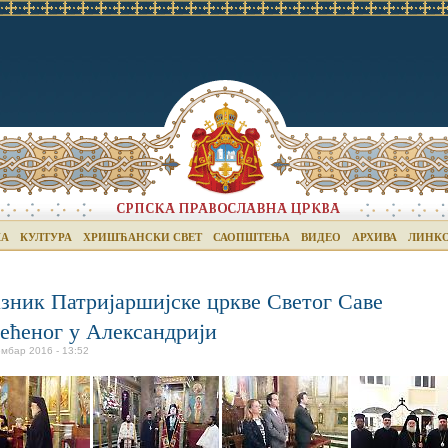
КА
КУЛТУРА
ХРИШЋАНСКИ СВЕТ
САОПШТЕЊА
ВИДЕО
АРХИВА
ЛИНК
зник Патријаршијске цркве Светог Саве
ећеног у Александрији
ембар 2016 - 13:52