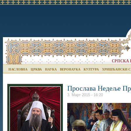
НАСЛОВНА
ЦРКВА
НАУКА
ВЕРОНАУКА
КУЛТУРА
ХРИШЋАНСКИ С
Прослава Недеље Пр
3. Март 2015 - 16:20