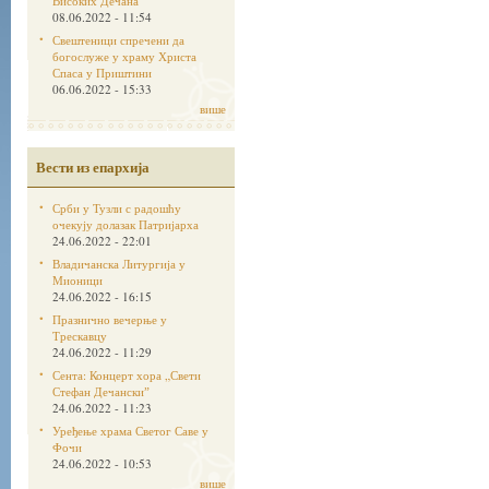
Високих Дечана
08.06.2022 - 11:54
Свештеници спречени да
богослуже у храму Христа
Спаса у Приштини
06.06.2022 - 15:33
више
Вести из епархија
Срби у Тузли с радошћу
очекују долазак Патријарха
24.06.2022 - 22:01
Владичанска Литургија у
Мионици
24.06.2022 - 16:15
Празнично вечерње у
Трескавцу
24.06.2022 - 11:29
Сента: Концерт хора „Свети
Стефан Дечанскиˮ
24.06.2022 - 11:23
Уређење храма Светог Саве у
Фочи
24.06.2022 - 10:53
више