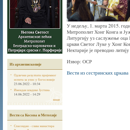
У недељу, 1. марта 2015. го
Митрополит Хонг Конга и Јуж
Литургију уз саслужење оца 
цркви Светог Луке у Хонг Ко
Нектарије је преводио литију
Извор: ОСР
Из архиепископије
Вести из сестринских цркава
Одлични резултати пријемног
испита за упис у богословије
23.06.2022 - 10:34
Имендан владике Јустина
14.06.2022 - 14:29
више
Вести са Косова и Метохије
Спасовдан - слава манастира