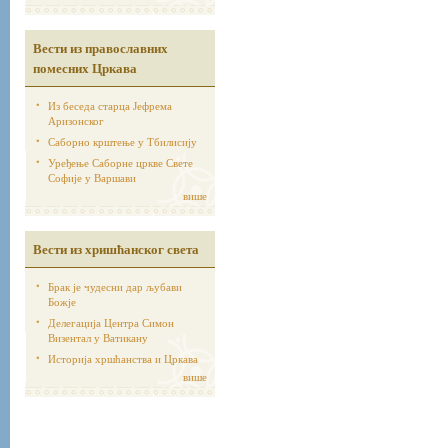
Вести из православних
помесних Цркава
Из беседа старца Јефрема
Аризонског
Саборно крштење у Тбилисију
Уређење Саборне цркве Свете
Софије у Варшави
више
Вести из хришћанског света
Брак је чудесни дар љубави
Божје
Делегација Центра Симон
Визентал у Ватикану
Историја хршћанства и Цркава
више