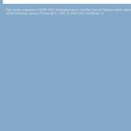
Сва права задржана ©1999-2021 Информативна служба Српске Православне Цркв
11000 Београд, Краља Петра бр.5 | +381 11 3025 101 | info@spc.rs