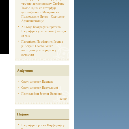
уручио архиепископу Стефану
Томос којим се потврђује
аутoкефалност Македонске
Православне Цркве - Охридске
Архиепископије
Хиљаде Београђана пратило
Патријарха у молитвеној литији
за мир
Патријарх Порфирије: Господ
је Алфа и Омега нашег
постојања у историји и у
вечности
Азбучник
Свети апостол Варнава
Свети апостол Вартоломеј
Преподобни Јустин Ћелијски
више
Најаве
Патријарх српски Порфирије у