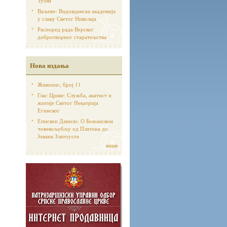
Тузли
Ваљево: Видовданска академија
у славу Светог Николаја
Распоред рада Верског
добротворног старатељства
Нова издања
Живопис, број 11
Глас Цркве: Служба, акатист и
житије Светог Некатрија
Егинског
Епископ Данило: О Божанском
човекољубљу од Платона до
Јована Златоуста
више