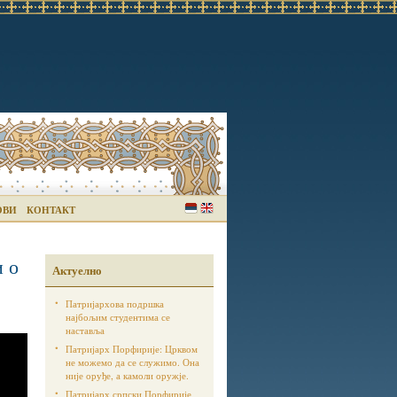
ОВИ
КОНТАКТ
и о
Актуелно
Патријархова подршка
најбољим студентима се
наставља
Патријарх Порфирије: Црквом
не можемо да се служимо. Она
није оруђе, а камоли оружје.
Патријарх српски Порфирије