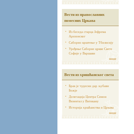
Вести из православних
помесних Цркава
Из беседа старца Јефрема
Аризонског
Саборно крштење у Тбилисију
Уређење Саборне цркве Свете
Софије у Варшави
више
Вести из хришћанског света
Брак је чудесни дар љубави
Божје
Делегација Центра Симон
Визентал у Ватикану
Историја хршћанства и Цркава
више