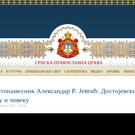
КА
КУЛТУРА
ХРИШЋАНСКИ СВЕТ
САОПШТЕЊА
ВИДЕО
АРХИВА
ЛИНК
тонамесник Александар Р. Јевтић: Достојевск
у и човеку
ембар 2021 - 20:54