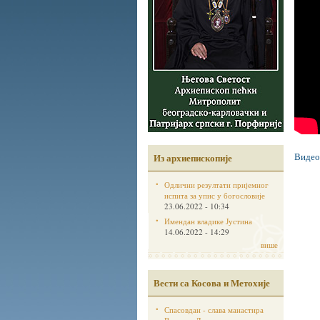
Видео
Из архиепископије
Одлични резултати пријемног
испита за упис у богословије
23.06.2022 - 10:34
Имендан владике Јустина
14.06.2022 - 14:29
више
Вести са Косова и Метохије
Спасовдан - слава манастира