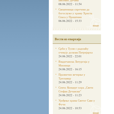
Високих Дечана
08.06.2022 - 11:54
Свештеници спречени да
богослуже у храму Христа
Спаса у Приштини
06.06.2022 - 15:33
више
Вести из епархија
Срби у Тузли с радошћу
очекују долазак Патријарха
24.06.2022 - 22:01
Владичанска Литургија у
Мионици
24.06.2022 - 16:15
Празнично вечерње у
Трескавцу
24.06.2022 - 11:29
Сента: Концерт хора „Свети
Стефан Дечанскиˮ
24.06.2022 - 11:23
Уређење храма Светог Саве у
Фочи
24.06.2022 - 10:53
више