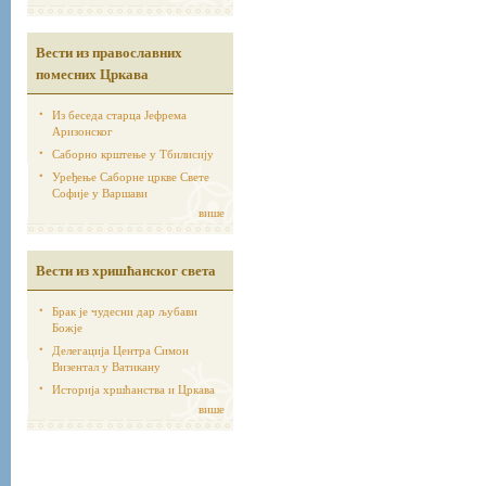
Вести из православних
помесних Цркава
Из беседа старца Јефрема
Аризонског
Саборно крштење у Тбилисију
Уређење Саборне цркве Свете
Софије у Варшави
више
Вести из хришћанског света
Брак је чудесни дар љубави
Божје
Делегација Центра Симон
Визентал у Ватикану
Историја хршћанства и Цркава
више