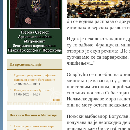
би се водила расправа о док
етничких и верских разлога н
И док је неколико западних 
су то одбиле. Француски ми
отворио је скуп речима: „Не 
суочавамо се са варварским,
чишћењем...“
Из архиепископије
Осврћући се посебно на хриш
Одлични резултати пријемног
министар је казао да су „сви
испита за упис у богословије
23.06.2022 - 10:34
присилним изгоном, поробља
Имендан владике Јустина
спољних послова Себастијан К
14.06.2022 - 14:29
Исламске државе мора гледати
више
они не могу остати некажњен
Вести са Косова и Метохије
Пољски амбасадор Богуслав В
подучава да је неопходно деј
Спасовдан - слава манастира
дешавају како би се избегли 