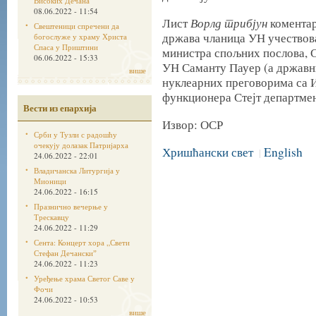
Високих Дечана
08.06.2022 - 11:54
Ворлд трибјун
Лист
коментар
Свештеници спречени да
држава чланица УН учествова
богослуже у храму Христа
Спаса у Приштини
министра спољних послова, 
06.06.2022 - 15:33
УН Саманту Пауер (а државни
више
нуклеарних преговорима са И
функционера Стејт департмен
Вести из епархија
Извор: ОСР
Срби у Тузли с радошћу
очекују долазак Патријарха
Хришћански свет
English
|
24.06.2022 - 22:01
Владичанска Литургија у
Мионици
24.06.2022 - 16:15
Празнично вечерње у
Трескавцу
24.06.2022 - 11:29
Сента: Концерт хора „Свети
Стефан Дечанскиˮ
24.06.2022 - 11:23
Уређење храма Светог Саве у
Фочи
24.06.2022 - 10:53
више