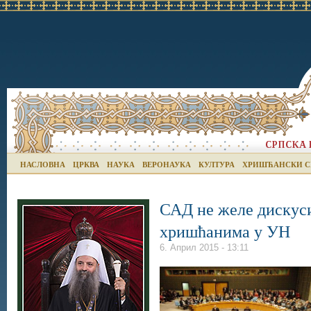
НАСЛОВНА
ЦРКВА
НАУКА
ВЕРОНАУКА
КУЛТУРА
ХРИШЋАНСКИ С
САД не желе дискуси
хришћанима у УН
6. Април 2015 - 13:11