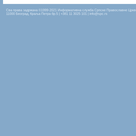
Сва права задржана ©1999-2021 Информативна служба Српске Православне Цркв
11000 Београд, Краља Петра бр.5 | +381 11 3025 101 | info@spc.rs