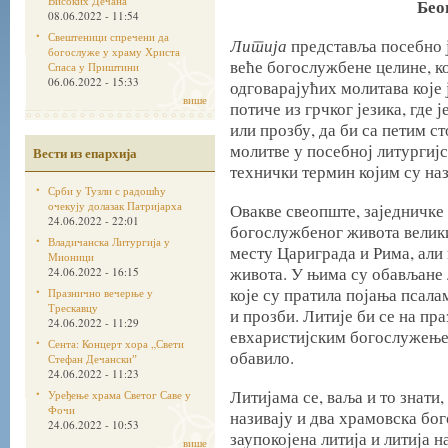
Високих Дечана
Бео
08.06.2022 - 11:54
Свештеници спречени да
Литија
представља посебно ј
богослуже у храму Христа
веће богослужбене целине, ко
Спаса у Приштини
06.06.2022 - 15:33
одговарајућих молитава које 
више
потиче из грчког језика, где 
или прозбу, да би са петим 
молитве у посебној литургијс
Вести из епархија
технички термин којим су наз
Срби у Тузли с радошћу
очекују долазак Патријарха
Овакве свеопште, заједничке 
24.06.2022 - 22:01
богослужбеног живота велик
Владичанска Литургија у
месту Цариграда и Рима, али 
Мионици
живота. У њима су обављане 
24.06.2022 - 16:15
које су пратила појања псал
Празнично вечерње у
Трескавцу
и прозби. Литије би се на пр
24.06.2022 - 11:29
евхаристијским богослужењем
Сента: Концерт хора „Свети
обавило.
Стефан Дечанскиˮ
24.06.2022 - 11:23
Литијама се, ваља и то знати
Уређење храма Светог Саве у
Фочи
називају и два храмовска бо
24.06.2022 - 10:53
заупокојена литија и литија 
више