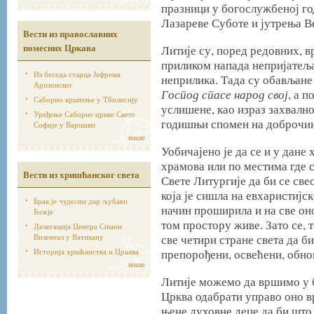
празници у богослужбеној го
Лазареве Суботе и јутрења В
Вести из православних
помесних Цркава
Литије су, поред редовних, 
приликом напада непријатеља
Из беседа старца Јефрема
неприлика. Тада су обављане
Аризонског
Господ спасе народ свој
, а 
Саборно крштење у Тбилисију
услишене, као израз захвално
Уређење Саборне цркве Свете
годишњи спомен на доброчин
Софије у Варшави
више
Уобичајено је да се и у дане
храмова или по местима где с
Вести из хришћанског света
Свете Литургије да би се све
која је сишла на евхаристијс
Брак је чудесни дар љубави
начин проширила и на све оно
Божје
том простору живе. Зато се,
Делегација Центра Симон
Визентал у Ватикану
све четири стране света да би
Историја хршћанства и Цркава
препорођени, освећени, обно
више
Литије можемо да вршимо у б
Црква одабрати управо оно в
њене духовне деце да би што