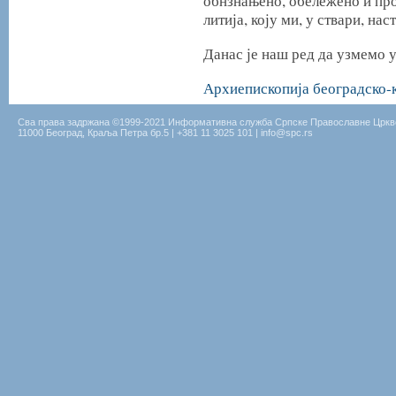
обнзнањено, обележено и про
литија, коју ми, у ствари, на
Данас је наш ред да узмемо 
Архиепископија београдско-
Сва права задржана ©1999-2021 Информативна служба Српске Православне Цркв
11000 Београд, Краља Петра бр.5 | +381 11 3025 101 | info@spc.rs