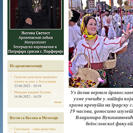
Из архиепископије
Одлични резултати пријемног
испита за упис у богословије
23.06.2022 - 10:34
Уз позив верном православ
Имендан владике Јустина
14.06.2022 - 14:29
узме учешће у литији кој
више
храма кренути на градску сла
19 часова, доносимо изузе
Владимира Вукашиновића
Вести са Косова и Метохије
богословског факул
Спасовдан - слава манастира