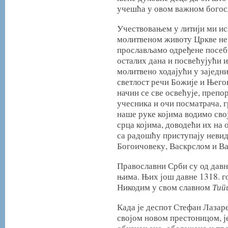
учешћа у овом важном бого
Учествовањем у литији ми ис
молитвеном животу Цркве не
прослављамо одређене посебн
осталих дана и посвећујући 
молитвено ходајући у заједн
светлост речи Божије и Његов
начин се све освећује, препо
учесника и очи посматрача, г
наше руке којима водимо свој
срца којима, доводећи их на 
са радошћу приступају неви
Богоичовеку, Васкрслом и В
Православни Срби су од давн
њима. Њих још давне 1318. 
Тип
Никодим у свом славном
Када је деспот Стефан Лазар
својом новом престоницом, је