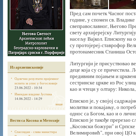
Пред сам почетк Часног поста
године, у спомен св. Владике
свеправославног, Његово Пр
свету архијерејску Литургиј
насељу Вајкол. Епископу на 
су протојереј-ставрофор Вел
протонамесник Станиша Осто
Литургији је присуствовао в
Из архиепископије
деце која су се причестила. 
предивним појањем и црквени
Одлични резултати пријемног
сестринске цркве из Рос улиц
испита за упис у богословије
23.06.2022 - 10:34
као и чтеци у олтару: Никола
Имендан владике Јустина
14.06.2022 - 14:29
Епископ је, у својој садржајн
више
молитви и покајању, о потреб
однос са Богом, као и о лично
Епископ је такође пререзао с
Вести са Косова и Метохије
„Косовски божури" и Српске
Велимировић", при овој ЦО 
Спасовдан - слава манастира