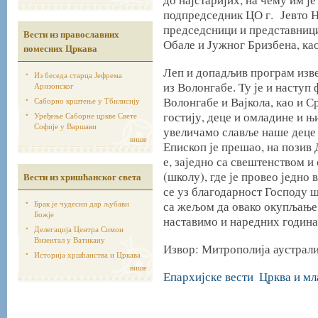
подпредседник ЦО г. Јевто Н
председсници и представници
Вести из православних
Обале и Јужног Бризбена, као
помесних Цркава
Леп и допадљив програм изв
Из беседа старца Јефрема
из Волонгабе. Ту је и насту
Аризонског
Волонгабе и Вајкола, као и 
Саборно крштење у Тбилисију
гостију, деце и омладине и њ
Уређење Саборне цркве Свете
Софије у Варшави
увеличамо славље наше деце 
више
Епископ је прешао, на пози
е, заједно са свештенством 
(школу), где је провео једно
Вести из хришћанског света
се уз благодарност Господу 
Брак је чудесни дар љубави
са жељом да овако окупљање,
Божје
наставимо и наредних година
Делегација Центра Симон
Визентал у Ватикану
Извор: Митрополија аустрали
Историја хршћанства и Цркава
више
Епархијске вести
Црква и мл