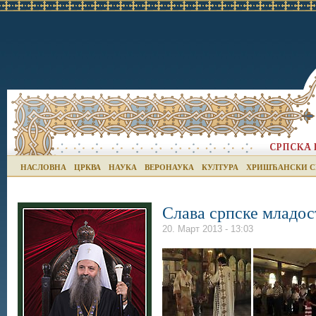
НАСЛОВНА
ЦРКВА
НАУКА
ВЕРОНАУКА
КУЛТУРА
ХРИШЋАНСКИ С
Слава српске младос
20. Март 2013 - 13:03