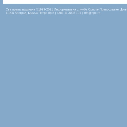
Сва права задржана ©1999-2021 Информативна служба Српске Православне Цркв
11000 Београд, Краља Петра бр.5 | +381 11 3025 101 | info@spc.rs