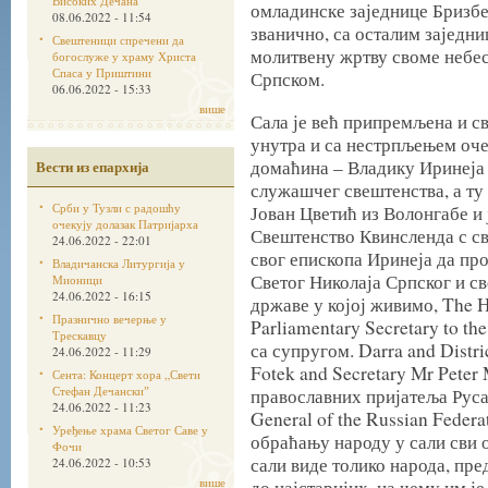
Високих Дечана
омладинске заједнице Бризбе
08.06.2022 - 11:54
званично, са осталим заједн
Свештеници спречени да
молитвену жртву своме небес
богослуже у храму Христа
Спаса у Приштини
Српском.
06.06.2022 - 15:33
више
Сала је већ припремљена и св
унутра и са нестрпљењем оче
домаћина – Владику Иринеја 
Вести из епархија
служашчег свештенства, а ту 
Срби у Тузли с радошћу
Јован Цветић из Волонгабе и 
очекују долазак Патријарха
Свештенство Квинсленда с сво
24.06.2022 - 22:01
свог епископа Иринеја да пр
Владичанска Литургија у
Светог Николаја Српског и с
Мионици
24.06.2022 - 16:15
државе у којој живимо, The 
Празнично вечерње у
Parliamentary Secretary to th
Трескавцу
са супругом. Darra and Distr
24.06.2022 - 11:29
Fotek and Secretary Mr Peter
Сента: Концерт хора „Свети
Стефан Дечанскиˮ
православних пријатеља Руса 
24.06.2022 - 11:23
General of the Russian Federa
Уређење храма Светог Саве у
обраћању народу у сали сви 
Фочи
сали виде толико народа, пре
24.06.2022 - 10:53
више
до најстаријих, на чему им ј