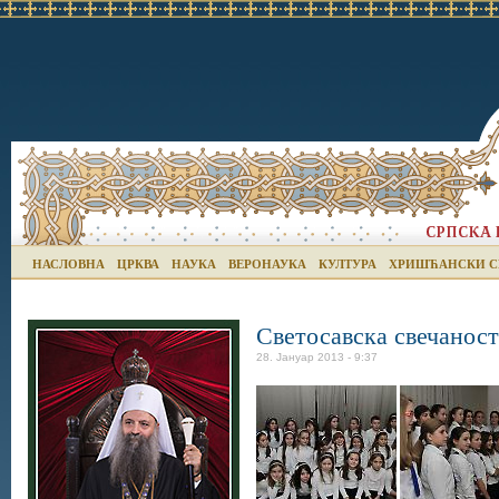
НАСЛОВНА
ЦРКВА
НАУКА
ВЕРОНАУКА
КУЛТУРА
ХРИШЋАНСКИ С
Светосавска свечанос
28. Јануар 2013 - 9:37