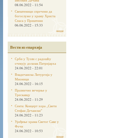
Високих Дечана
08.06.2022 - 11:54
Свештеници спречени да
богослуже у храму Христа
Спаса у Приштини
06.06.2022 - 15:33
више
Вести из епархија
Срби у Тузли с радошћу
очекују долазак Патријарха
24.06.2022 - 22:01
Владичанска Литургија у
Мионици
24.06.2022 - 16:15
Празнично вечерње у
Трескавцу
24.06.2022 - 11:29
Сента: Концерт хора „Свети
Стефан Дечанскиˮ
24.06.2022 - 11:23
Уређење храма Светог Саве у
Фочи
24.06.2022 - 10:53
више