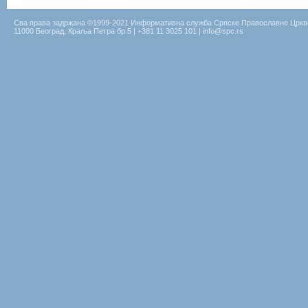
Сва права задржана ©1999-2021 Информативна служба Српске Православне Цркв
11000 Београд, Краља Петра бр.5 | +381 11 3025 101 | info@spc.rs