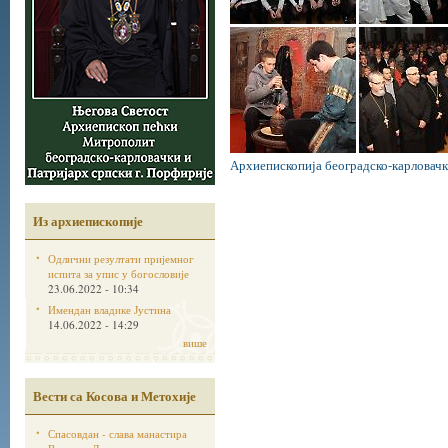
Архиепископија београдско-карловачк
Из архиепископије
Одлични резултати пријемног
испита за упис у богословије
23.06.2022 - 10:34
Имендан владике Јустина
14.06.2022 - 14:29
више
Вести са Косова и Метохије
Спасовдан - слава манастира