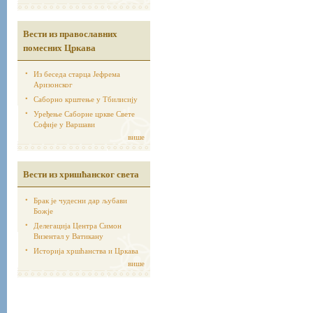
Вести из православних
помесних Цркава
Из беседа старца Јефрема
Аризонског
Саборно крштење у Тбилисију
Уређење Саборне цркве Свете
Софије у Варшави
више
Вести из хришћанског света
Брак је чудесни дар љубави
Божје
Делегација Центра Симон
Визентал у Ватикану
Историја хршћанства и Цркава
више