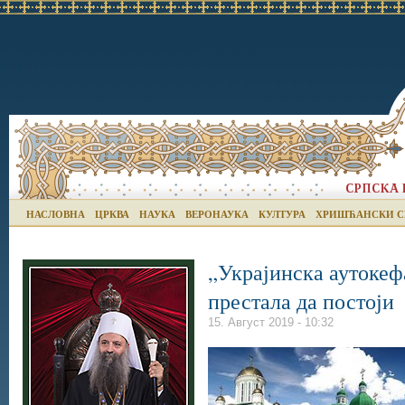
НАСЛОВНА
ЦРКВА
НАУКА
ВЕРОНАУКА
КУЛТУРА
ХРИШЋАНСКИ С
„Украјинска аутоке
престала да постоји
15. Август 2019 - 10:32