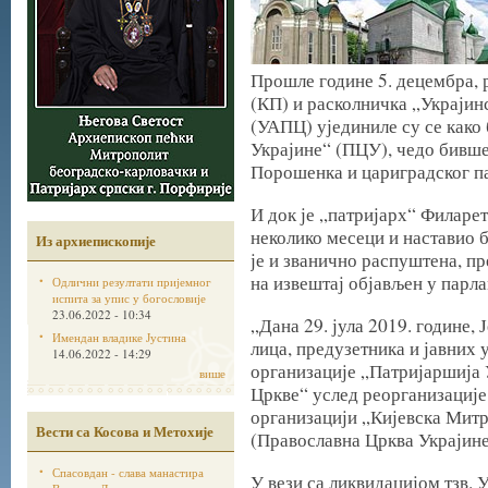
Прошле године 5. децембра, 
(КП) и расколничка „Украјин
(УАПЦ) ујединиле су се како
Украјине“ (ПЦУ), чедо бивше
Порошенка и цариградског па
И док је „патријарх“ Филаре
неколико месеци и наставио 
Из архиепископије
је и званично распуштена, пр
на извештај објављен у парл
Одлични резултати пријемног
испита за упис у богословије
23.06.2022 - 10:34
„Дана 29. јула 2019. године,
Имендан владике Јустина
лица, предузетника и јавних
14.06.2022 - 14:29
организације „Патријаршија 
више
Цркве“ услед реорганизације
организацији „Кијевска Мит
Вести са Косова и Метохије
(Православна Црква Украјине)
Спасовдан - слава манастира
У вези са ликвидацијом тзв. 