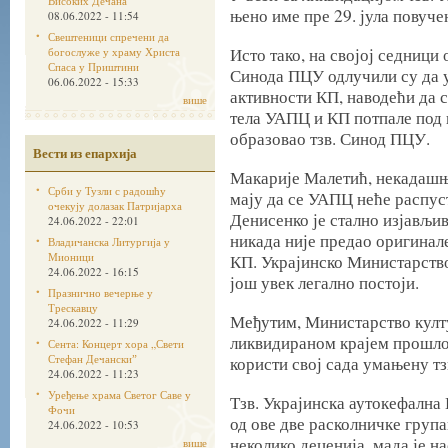
Високих Дечана
њено име пре 29. јула повуче
08.06.2022 - 11:54
Свештеници спречени да
Исто тако, на својој седници 
богослуже у храму Христа
Спаса у Приштини
Синода ПЦУ одлучили су да 
06.06.2022 - 15:33
активности КП, наводећи да с
више
тела УАПЦ и КП потпале под к
образовао тзв. Синод ПЦУ.
Вести из епархија
Макарије Малетић, некадашњи
Срби у Тузли с радошћу
мају да се УАПЦ неће распус
очекују долазак Патријарха
Денисенко је стално изјављив
24.06.2022 - 22:01
никада није предао оригинал
Владичанска Литургија у
Мионици
КП. Украјинско Министарство 
24.06.2022 - 16:15
још увек легално постоји.
Празнично вечерње у
Трескавцу
Међутим, Министарство култу
24.06.2022 - 11:29
ликвидираном крајем прошлог
Сента: Концерт хора „Свети
Стефан Дечанскиˮ
користи свој сада умањену тз
24.06.2022 - 11:23
Уређење храма Светог Саве у
Тзв. Украјинска аутокефална
Фочи
од ове две расколничке група
24.06.2022 - 10:53
неколико деценија, мада је на
више