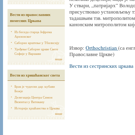
У ствари, „патријарх“ Володо
присуствовао установљењу тз
Вести из православних
тадашњим тзв. митрополито
помесних Цркава
канонским митрополитом киј
Из беседа старца Јефрема
Аризонског
Саборно крштење у Тбилисију
Извор:
Orthochristian
(са ен
Уређење Саборне цркве Свете
Православне Цркве)
Софије у Варшави
више
Вести из сестринских цркава
Вести из хришћанског света
Брак је чудесни дар љубави
Божје
Делегација Центра Симон
Визентал у Ватикану
Историја хршћанства и Цркава
више