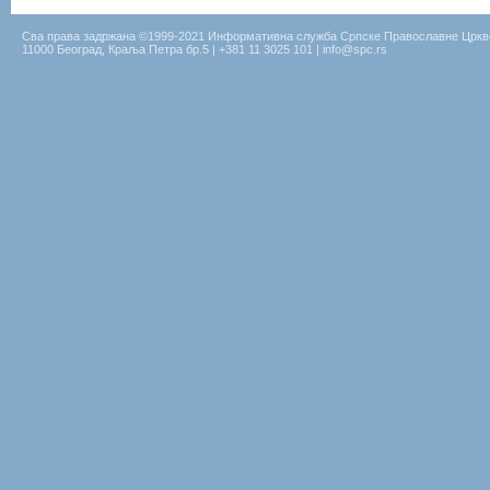
Сва права задржана ©1999-2021 Информативна служба Српске Православне Цркв
11000 Београд, Краља Петра бр.5 | +381 11 3025 101 | info@spc.rs